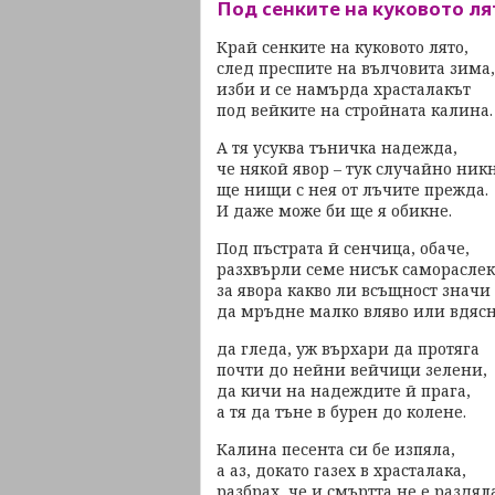
Под сенките на куковото ля
Край сенките на куковото лято,
след преспите на вълчовита зима,
изби и се намърда храсталакът
под вейките на стройната калина.
А тя усуква тъничка надежда,
че някой явор – тук случайно ник
ще нищи с нея от лъчите прежда.
И даже може би ще я обикне.
Под пъстрата й сенчица, обаче,
разхвърли семе нисък самораслек
за явора какво ли всъщност значи
да мръдне малко вляво или вдясн
да гледа, уж върхари да протяга
почти до нейни вейчици зелени,
да кичи на надеждите й прага,
а тя да тъне в бурен до колене.
Калина песента си бе изпяла,
а аз, докато газех в храсталака,
разбрах, че и смъртта не е раздял