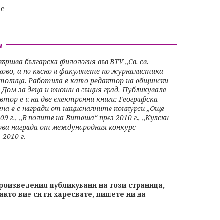
де
а
ършва българска филология във ВТУ „Св. св.
ново, а по-късно и факултете по журналистика
 столица. Работила е като редактор на общински
в Дом за деца и юноши в същия град. Публикувала
втор е и на две електронни книги: Географска
на е с награди от националните конкурси „Още
09 г., „В полите на Витоша“ през 2010 г., „Кулски
първа награда от международния конкурс
 2010 г.
произведения публикувани на този страница,
акто вие си ги харесвате, пишете ни на