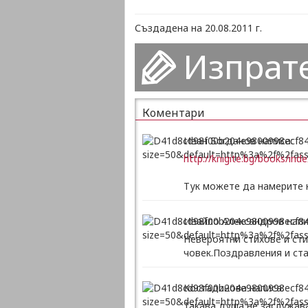
Създадена на 20.08.2011 г.
Изпрат
Коментари
Иван Богданов написа:
http://knigite.bg/books/i
Тук можете да намерите 
Ивайло Александров напи
Невероятни стихове и ст
човек.Поздравления и ст
Костадинова написа:
Такава душа не заслужава 