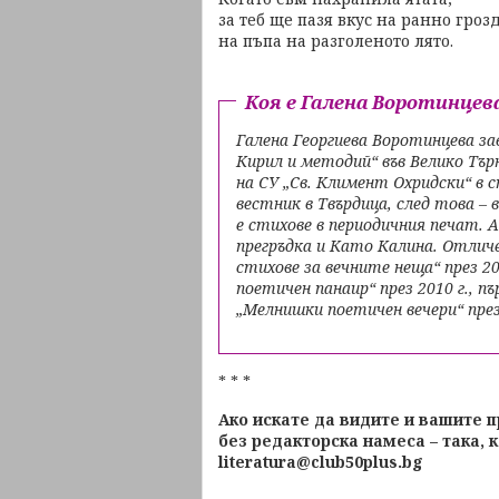
за теб ще пазя вкус на ранно гроз
на пъпа на разголеното лято.
Коя е Галена Воротинцев
Галена Георгиева Воротинцева зав
Кирил и методий“ във Велико Тър
на СУ „Св. Климент Охридски“ в
вестник в Твърдица, след това – 
е стихове в периодичния печат. А
прегръдка и Като Калина. Отличе
стихове за вечните неща“ през 20
поетичен панаир“ през 2010 г., 
„Мелнишки поетичен вечери“ през
* * *
Ако искате да видите и вашите 
без редакторска намеса – така, к
literatura@club50plus.bg