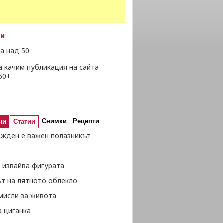
ни
а над 50
а качим публикация на сайта
50+
Снимки
Рецепти
ни
Статии
ажден е важен полазникът
 извайва фигурата
ът на лятното облекло
мисли за живота
а циганка