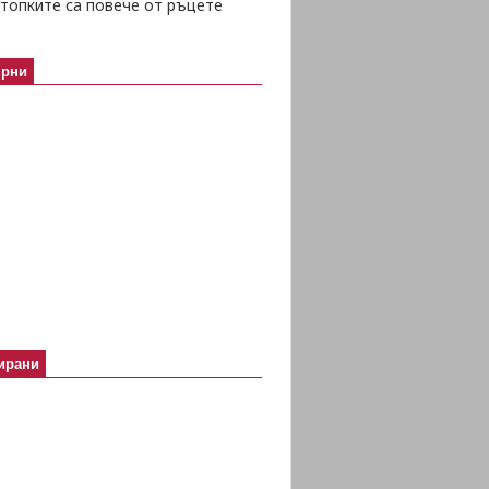
топките са повече от ръцете
ярни
ирани