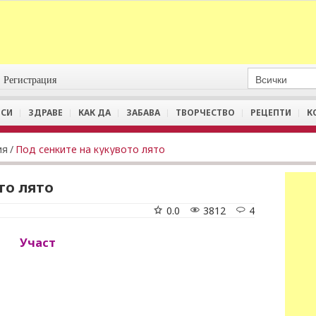
Регистрация
СИ
ЗДРАВЕ
КАК ДА
ЗАБАВА
ТВОРЧЕСТВО
РЕЦЕПТИ
К
ия
/
Под сенките на кукувото лято
то лято
0.0
3812
4
Участ