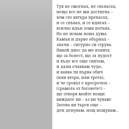
Тук не смогнах, не сколасах,
нещо все не ми достигна –
хем сто вятъра препасах,
и се спъвах, и се вдигах –
всичко вдън земя потъна.
Но не искам лоша дума.
Камък и дърво обърнах –
значи – сигурно си струва.
Някой днес да ме попита:
що за болест, що за лудост
и къде все още скитам,
и дали очаквам чудо,
и каква ти първа обич
(или втора, или трета),
и че срокът е просрочен –
(срамота от боговете!) –
ще отворя мойте нощи:
виждате ли – аз ви чувам!
Затова ви търся още –
ден денувам, нощ нощувам...