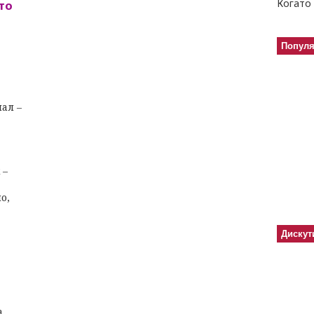
Когато 
то
Попул
нал –
 –
о,
Дискут
а,