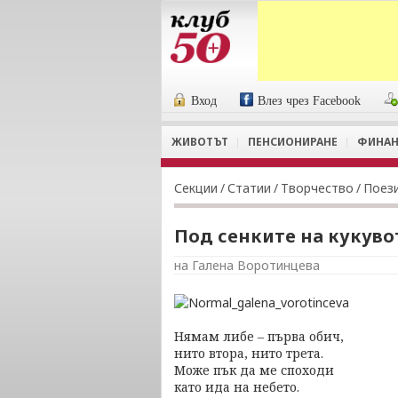
Вход
Влез чрез Facebook
ЖИВОТЪТ
ПЕНСИОНИРАНЕ
ФИНАН
Секции
/
Статии
/
Творчество
/
Поез
Под сенките на кукуво
на Галена Воротинцева
Нямам либе – първа обич,
нито втора, нито трета.
Може пък да ме споходи
като ида на небето.