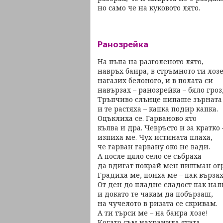
но само че на куковото лято.
Ранозрейка
На пъпа на разголеното лято,
навръх баира, в стръмното ти лозе
нагазих белоного, и в полата си
навързах – ранозрейка – бяло гроз
Тръпчиво слънце пипаше зърната
и те растяха – капка подир капка.
Оцъклиха се. Гарваново ято
кълва и дра. Чевръсто и за кратко 
изпиха ме. Чух истината плаха,
че гарван гарвану око не вади.
А после цяло село се събраха
да вдигат покрай мен пишман ог
Градиха ме, поиха ме – пак вързах
От ден до пладне сладост пак на
и докато те чакам да побързаш,
на чучелото в ризата се скривам.
А ти търси ме – на баира лозе!
Когато съм нахранила ятата,