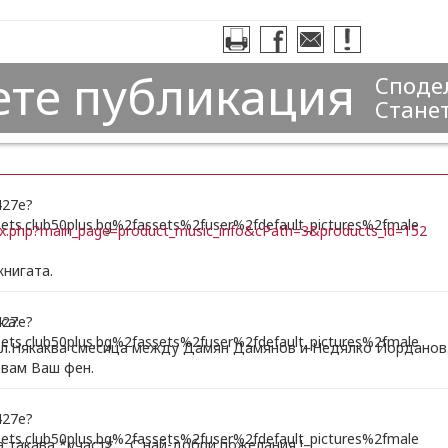
ете публикация
Сподел
Станет
ndex.php?main_page=product_music_info&cPath=3&products_id=152
книгата.
са:
ил.Някаква смесица между Дамян Дамянов и Недялко Йорданов.
авам Ваш фен.
такава *участ*.... С най-добри пожелания !