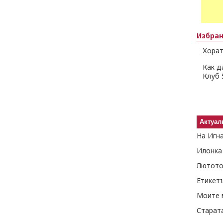
Избра
Хорат
Как д
Клуб 
Актуал
На Игн
Илонка
Лютото
Етикет
Моите 
Старат