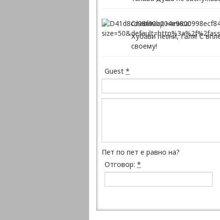
Славимир написа:
Хубави песни, Галя! С вп
своему!
Guest
*
Пет по пет е равно на?
Отговор:
*