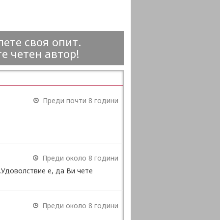
ете своя опит.
е четен автор!
Преди почти 8 години
Преди около 8 години
Удоволствие е, да Ви чете
Преди около 8 години