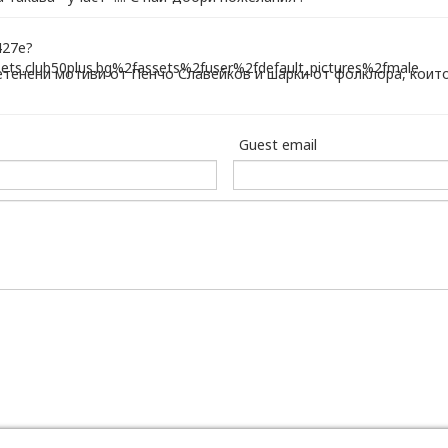
летенени мотиви от Пенчо Славейков и шарки от фолклора, кои
Guest email