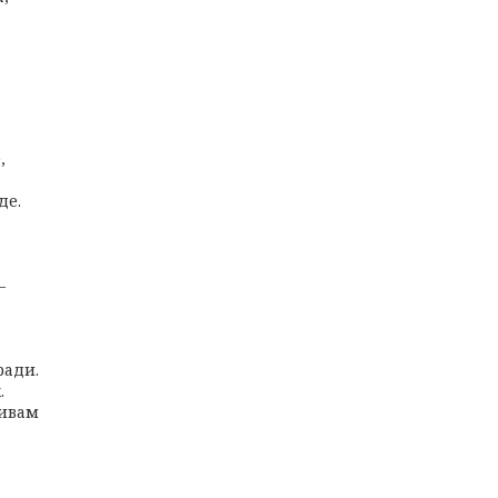
,
де.
–
ради.
.
ливам