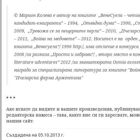
© Марион Колева е автор на книгите „ВенеСуела – чети
кандидат-емигранти” – 1994, „Отвъдни думи” – 1996, „С
2009, „Тревожа се за пещерните перли” – 2010, „Пчела
– 2012, „Война на медовете” – 2012. Носител е на орден „
книгата „Венесуела”/ 1996 http:/, има отличие в конкурс
2008 /за разказа „Прости и забрави”/ , второ място в кон
literature adventures” 2012 /за миниатюрата Osmia avose
награда за специализирана литература за книгите "Войн
"Пчеларска ферма Аржентина"
* * *
Ако искате да видите и вашите произведения, публикуван
редакторска намеса – така, както вие си ги харесвате, мо
нашия сайт.
Създадена на 05.10.2013 г.