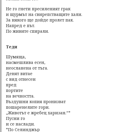
Не го гнети пресиленият грак
и щурмът на свирепстващите хали.
За някого ще дойде пролет пак.
Напред е път.
По живите спирали.
Теди
Шумяща,
насмешлива есен,
неосланена от тъга.
Денят витае
с вид отнесен
пред
портите
на вечността.
Въздушни копия пронизват
пошаренелите гори.
„Животът е жребец харизан.”*
Пусни го
и се наслади.
*По Селинджър