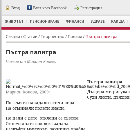
Вход
Влез чрез Facebook
Регистрация
ЖИВОТЪТ
ПЕНСИОНИРАНЕ
ФИНАНСИ
ЗДРАВЕ
КАК ДА
Секции
/
Статии
/
Творчество
/
Поезия
/
Пъстра палитра
Пъстра палитра
Поезия от Марион Колева
Пъстра палитра
Дъщеря ми рисуваше
Марион Колева, 2009г.
Сухи листи, дъждов
По земята нападали птичи пера –
На отминали полети знаци.
Но нали е дете, отклони се съвсем
От печалната школска задача:
Разцъфтя минзухар, зачирика врабче,