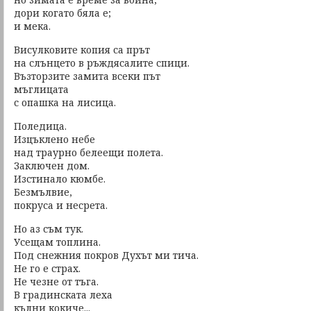
дори когато бяла е;
и мека.
Висулковите копия са прът
на слънцето в ръждясалите спици.
Възторзите замита всеки път
мъглицата
с опашка на лисица.
Поледица.
Изцъклено небе
над траурно белеещи полета.
Заключен дом.
Изстинало кюмбе.
Безмълвие,
покруса и несрета.
Но аз съм тук.
Усещам топлина.
Под снежния покров Духът ми тича.
Не го е страх.
Не чезне от тъга.
В градинската леха
кълни кокиче...