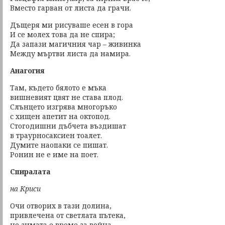
Вместо гарван от листа да грачи.
Дъщеря ми рисуваше есен в гора
И се молех това да не спира;
Да запази магичния чар – живинка
Между мъртви листа да намира.
Анагогия
Там, където бялото е мъка
вишневият цвят не става плод.
Слънцето изгрява многоръко
с хищен апетит на октопод.
Стогодишни дъбчета въздишат
в траурносаксиен тоалет.
Думите наопаки се пишат.
Ронин не е име на поет.
Спиралата
на Криси
Очи отворих в тази долина,
привлечена от светлата пътека,
но зимата е време за война,