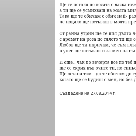
Ще те погаля по косата с ласка не
а ти ще се усмихваш на моята мил
Така ще те обичам с обич най- ра
че изцяло ще потъваш в моята пре
От ранна утрин ще те пия дълго д
с аромат на роза по тялото ти ще с
Любов ще ти наричам, че съм глът
в унес ще потъваш и за мен на съ
И още... чак до вечерта все по теб 
ще се скрия във очите ти, по синь
Ще остана там... да те обичам до с
когато ще се будиш с мен, но без 
Създадена на 27.08.2014 г.