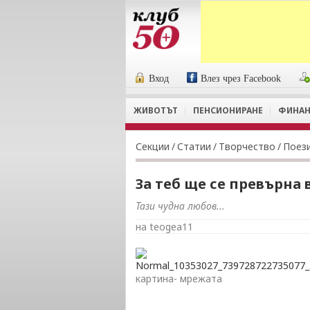
Вход
Влез чрез Facebook
ЖИВОТЪТ
ПЕНСИОНИРАНЕ
ФИНАН
Секции
/
Статии
/
Творчество
/
Поез
За теб ще се превърна 
Тази чудна любов...
на teogea11
картина- мрежата