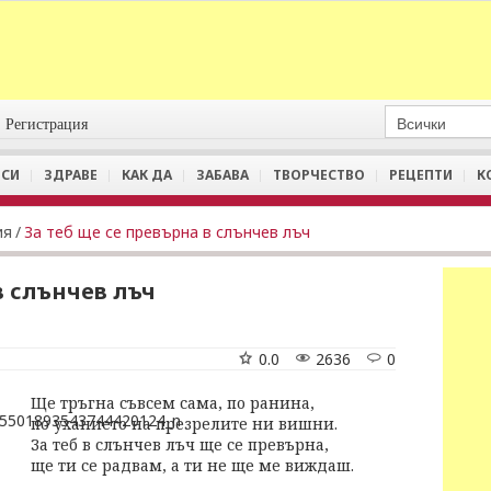
Регистрация
СИ
ЗДРАВЕ
КАК ДА
ЗАБАВА
ТВОРЧЕСТВО
РЕЦЕПТИ
К
ия
/
За теб ще се превърна в слънчев лъч
в слънчев лъч
0.0
2636
0
Ще тръгна съвсем сама, по ранина,
по уханието на презрелите ни вишни.
За теб в слънчев лъч ще се превърна,
ще ти се радвам, а ти не ще ме виждаш.