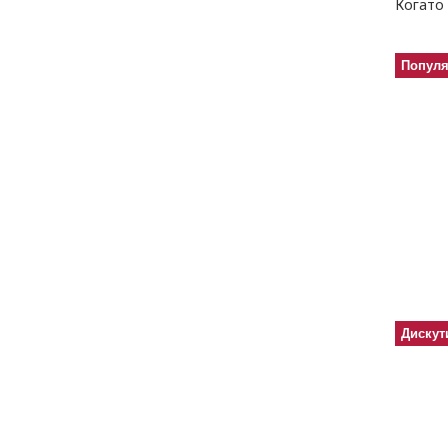
Когато 
Попул
Дискут