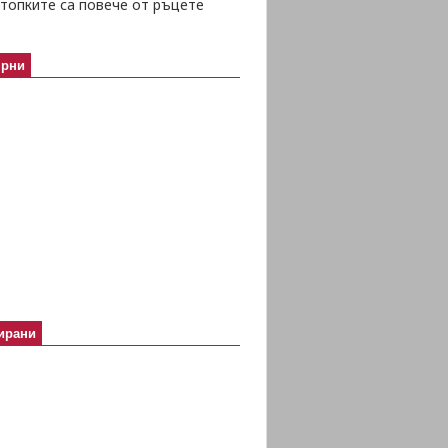
топките са повече от ръцете
ярни
ирани