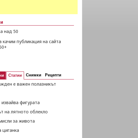
ни
а над 50
а качим публикация на сайта
50+
Снимки
Рецепти
ни
Статии
ажден е важен полазникът
 извайва фигурата
ът на лятното облекло
мисли за живота
а циганка