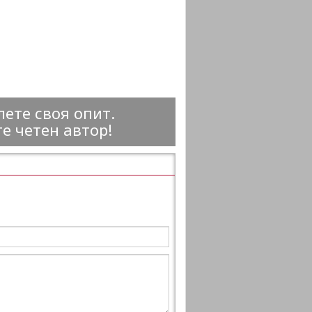
ете своя опит.
е четен автор!