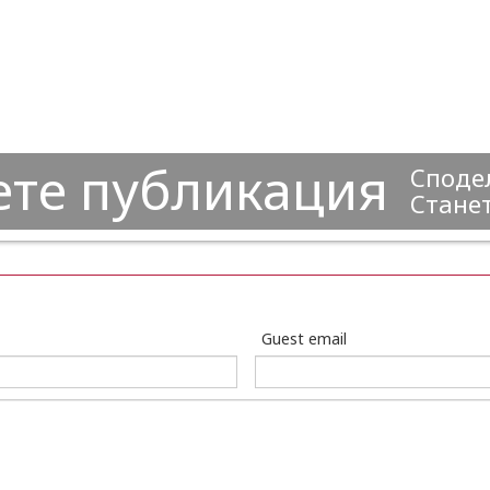
ете публикация
Сподел
Станет
Guest email