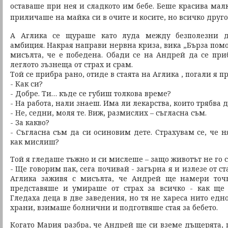
оставаше при нея и сладкото им бебе. Беше красива малк
приличаше на майка си в очите и косите, но всичко друго
А Аглика се щураше като луда между безполезни д
амбиция. Накрая направи нервна криза, вика „Бърза пом
мисълта, че е победена. Обади се на Андрей да се при
леглото зъзнеща от страх и срам.
Той се прибра рано, отиде в стаята на Аглика , погали я п
- Как си?
- Добре. Ти… къде се губиш толкова време?
- На работа, нали знаеш. Има ли лекарства, които трябва д
- Не, седни, моля те. Виж, размислих – съгласна съм.
- За какво?
- Съгласна съм да си осиновим дете. Страхувам се, че н
как мислиш?
Той я гледаше тъжно и си мислеше – защо животът не го с
- Ще говорим пак, сега почивай - загърна я и излезе от ст
Аглика заживя с мисълта, че Андрей ще намери точн
представяше и умираше от страх за всичко - как ще 
Гледаха деца в две заведения, но тя не хареса нито едно
храни, взимаше болнични и подготвяше стая за бебето.
Когато Мария разбра, че Андрей ще си вземе дъщерята, 