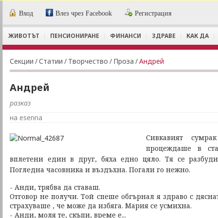
Вход
Влез чрез Facebook
Регистрация
ЖИВОТЪТ
ПЕНСИОНИРАНЕ
ФИНАНСИ
ЗДРАВЕ
КАК ДА
Секции
/
Статии
/
Творчество
/
Проза
/
Андрей
Андрей
разказ
на esenna
Сивкавият сумра
процеждаше в ста
вплетени един в друг, бяха едно цяло. Тя се разбуди
Погледна часовника и въздъхна. Погали го нежно.
- Анди, трябва да ставаш.
Отговор не получи. Той спеше обгърнал я здраво с дяснат
страхуваше , че може да избяга. Мария се усмихна.
- Анди, моля те, скъпи, време е...