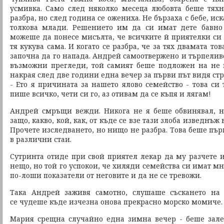
усмивка. Само след няколко месеца любовта беше тях
разбра, но след година се ожениха. Не бързаха с бебе, иск
толкова млади. Решението им да си имат дете бавно
можеше да понесе мисълта, че всичките й приятелки си 
тя кукува сама. И когато се разбра, че за тях двамата т
започна да го напада. Андрей самоотвержено и търпелив
възможни прегледи, той самият беше подложен на не 
накрая след две години една вечер за първи път видя стра
- Ето я причината за нашето ялово семейство - това си 
пише всичко, чети си го, аз отивам да се къпя и лягам!
Андрей смръщи вежди. Никога не я беше обвинявал, н
защо, какво, кой, как, от къде се взе тази злоба изведнъж
Прочете изследването, но нищо не разбра. Това беше пър
в различни стаи.
Сутринта отиде при свой приятел лекар да му разчете и
нещо, но той го успокои, че хиляди семейства си имат м
по-лоши показатели от неговите и да не се тревожи.
Така Андрей заживя самотно, слушаше съскането на
се чудеше къде изчезна онова прекрасно морско момиче.
Мария срещна случайно една зимна вечер - беше зале