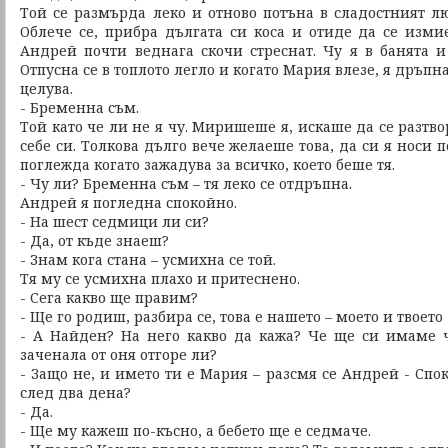
Той се размърда леко и отново потъна в сладостният лю
Облече се, прибра дългата си коса и отиде да се измие
Андрей почти веднага скочи стреснат. Чу я в банята и
Отпусна се в топлото легло и когато Мария влезе, я дръпна
целува.
- Бременна съм.
Той като че ли не я чу. Миришеше я, искаше да се разтво
себе си. Толкова дълго вече желаеше това, да си я носи п
поглежда когато зажадува за всичко, което беше тя.
- Чу ли? Бременна съм – тя леко се отдръпна.
Андрей я погледна спокойно.
- На шест седмици ли си?
- Да, от къде знаеш?
- Знам кога стана – усмихна се той.
Тя му се усмихна плахо и притеснено.
- Сега какво ще правим?
- Ще го родиш, разбира се, това е нашето – моето и твоето 
- A Найден? На него какво да кажа? Че ще си имаме ч
заченала от оня отгоре ли?
- Защо не, и името ти е Мария – разсмя се Андрей - Спо
след два дена?
- Да.
- Ще му кажеш по-късно, а бебето ще е седмаче.