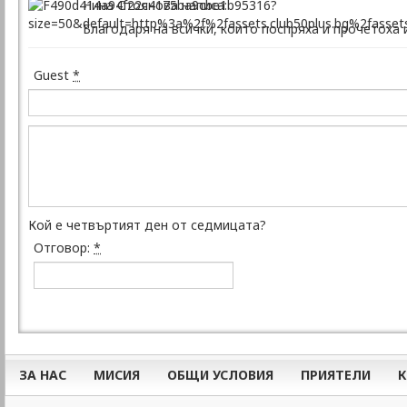
Нина Стоянова написа:
Благодаря на всички, които поспряха и прочетоха и
Guest
*
Кой е четвъртият ден от седмицата?
Отговор:
*
ЗА НАС
МИСИЯ
ОБЩИ УСЛОВИЯ
ПРИЯТЕЛИ
К