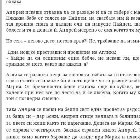
облака.
Андрей искаше отдавна да се разведе и да се събере с Ма
Някаква баба от селото на Найден, на сватбата им й каза
тая кръшна снага и палави очи да напусне Найден, щ
болест и тя и децата й. Андрей искрено се смя когато тя м
Но сега – негово дете, негова кръв?! Не, трябваше да изм
Една нощ се престраши и прошепна на Аглика:
- Хайде да си осиновим едно бебче, не искаш ли, ще
грижим за него, какво ще кажеш, а?
Аглика се развика нещо за копелета, изблъска го от легло
сам в стаята си и може би и него щеше да го разяде злоб
Мария. От бремеността беше станала още по-хубава, 
ходеше при нея все по-често да й се любува. Когато му 
той я погледна сияещо.
Така Андрея се появи на белия свят една пролет за радос
за баща си – дар Божи. Андрей отиде веднага в болница
за двете си жени както ги наричаше. Децата на Мария бя
се оправи с четвъртото. Заживя странен живот Андрей.
живот само когато бързаше да отиде при Мария и някоя