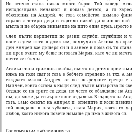
Но всичко стана някак много бързо. Той заведе Аг
неподозирана ненавист й показа детето, а тя харе
обяснения на Андрей, че това семейство, нямало фин
справи с четири деца и търсели някой да осинови най-м
мъгла и не обърна внимание на нито една дума. Просто 
След дълги перипетии по разни служби, службици и ч
поне седем пъти в дома им, подлудиха Аглика до кра
ден Андрей взе дъщеря си и я занесе в дома си. Тя стана
ли пред очите му беше неговата Мария, като че ли мечтат
почти се сбъдна.
Аглика стана грижлива майка, името на детето прие с м
няма на този свят и това е бебчето отредено за тях. А М
сладката малка Андрея, от все по-редките срещи с 
Найден, който остана в къщи след дълги митарства по све
Отдаде се на трите си деца, но често се обаждаше на А
им, да може да ги зърне поне отдалеко. В сърцето на Анд
тъга. Само смехът на Андрея и огнените й коси извиква
той виждаше в нея хубавата, свята Мария, която го да
любов, която никога повече нямаше да има в живота си.
Галерия към публикацията