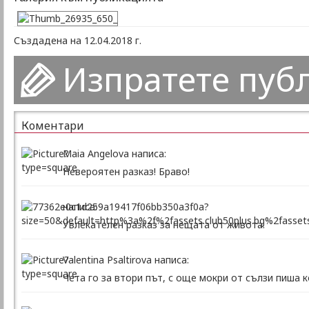
Създадена на 12.04.2018 г.
Изпратете пуб
Коментари
Maia Angelova написа:
Невероятен разказ! Браво!
написа:
Увлекателен разказ за нещата от живота.
Valentina Psaltirova написа:
Чета го за втори път, с още мокри от сълзи пиша к