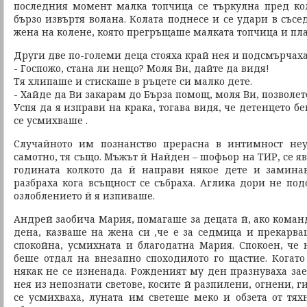
последния момент малка топчица се търкулна пред ко
бързо извъртя волана. Колата поднесе и се удари в съсе
жена на колене, която прегръщаше малката топчица и пл
Други две по-големи деца стояха край нея и подсмърчаха
- Госпожо, стана ли нещо? Моля Ви, дайте да видя!
Тя хлипаше и стискаше в ръцете си малко дете.
- Хайде да Ви закарам до Бърза помощ, моля Ви, позволет
Успя да я изправи на крака, тогава видя, че детенцето б
се усмихваше .
Случайното им познанство прерасна в интимност не
самотно, тя също. Мъжът й Найден – шофьор на ТИР, се я
годината колкото да й направи някое дете и замина
разбраха кога всъщност се събраха. Аглика дори не под
озлоблението й я изпиваше.
Андрей заобича Мария, помагаше за децата й, ако коман
дена, казваше на жена си ,че е за седмица и прекарва
спокойна, усмихната и благодатна Мария. Спокоен, че
беше отдал на внезапно споходилото го щастие. Когато
някак не се изненада. Рожденият му ден празнуваха зае
нея из непознати светове, косите й разпилени, огнени, г
се усмихваха, луната им светеше меко и обзета от тях