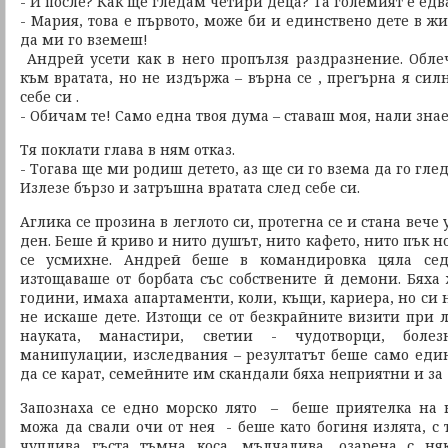
- И после? Как ще гледам четири деца? Та големият е едв
- Мария, това е първото, може би и единствено дете в ж
да ми го вземеш!
Андрей усети как в него пропълзя раздразнение. Обле
към вратата, но не издържа – върна се , прегърна я сил
себе си .
- Обичам те! Само една твоя дума – ставаш моя, нали зна
Тя поклати глава в ням отказ.
- Тогава ще ми родиш детето, аз ще си го взема да го гле
Излезе бързо и затръшна вратата след себе си.
Аглика се прозина в леглото си, протегна се и стана веч
ден. Беше й криво и нито душът, нито кафето, нито пък н
се усмихне. Андрей беше в командировка цяла се
изтощаваше от борбата със собствените й демони. Бяха
години, имаха апартаменти, коли, къщи, кариера, но си 
не искаше дете. Изтощи се от безкрайните визити при л
науката, манастири, светии - чудотворци, боле
манипулации, изследвания – резултатът беше само един
да се карат, семейните им скандали бяха неприятни и за
Запознаха се едно морско лято – беше приятелка на 
можа да свали очи от нея - беше като богиня излята, с
чуплива гъста тъмна коса, мълчалива, озарена с ня