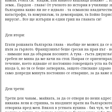
камък. Рекох си: "Кацам, пък каквото кашлица покаже!"... 
земя... Пардон - глава! От ученото по история в училище з
българина какво ли не е идвало - та османско владичеств
катастрофи, та комунизъм, та демокрация, та Бойко Борис
вируси!... Все ще изтърпи и един грип на главата си!
Ден втори:
Егати рошавата българска глава - въобще не можех да се
пътя за гърлото. Французинът беше сресан на прав път - н
- нямаше как да объркам посоките. А тука - гъста джунгл
гребен не мина да ме качи на стоп. Накрая се ориентира
течение, което идваше от постоянно говорещата уста на б
входа ù, но тя се беше затворила, защото стискаше здраво
само допреди минута постоянно се отваряше, за да каже 
Ден трети:
Трети ден чакам... майката, за да се отвори по неин адрес
някаква леля и стринка, та входните врати на българскот
отвориха пред мен. Влязох в устната кухина - бях чул, че