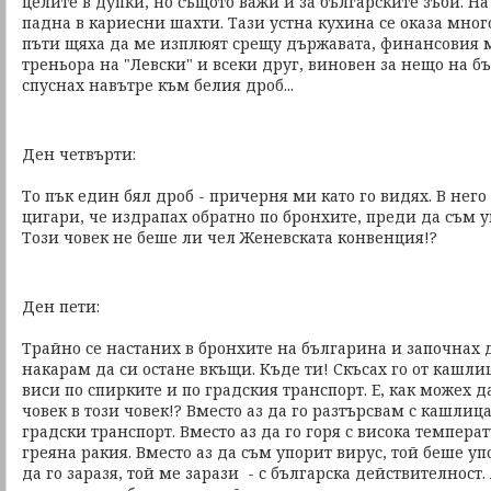
целите в дупки, но същото важи и за българските зъби. Н
падна в кариесни шахти. Тази устна кухина се оказа мног
пъти щяха да ме изплюят срещу държавата, финансовия 
треньора на "Левски" и всеки друг, виновен за нещо на бъ
спуснах навътре към белия дроб...
Ден четвърти:
То пък един бял дроб - причерня ми като го видях. В нег
цигари, че издрапах обратно по бронхите, преди да съм 
Този човек не беше ли чел Женевската конвенция!?
Ден пети:
Трайно се настаних в бронхите на българина и започнах да
накарам да си остане вкъщи. Къде ти! Скъсах го от кашли
виси по спирките и по градския транспорт. Е, как можех д
човек в този човек!? Вместо аз да го разтърсвам с кашлица
градски транспорт. Вместо аз да го горя с висока температ
греяна ракия. Вместо аз да съм упорит вирус, той беше уп
да го заразя, той ме зарази - с българска действителност