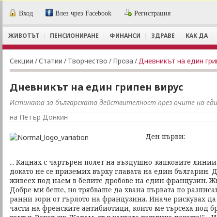
Вход
Влез чрез Facebook
Регистрация
ЖИВОТЪТ
ПЕНСИОНИРАНЕ
ФИНАНСИ
ЗДРАВЕ
КАК ДА
Секции
/
Статии
/
Творчество
/
Проза
/
Дневникът на един гри
Дневникът на един грипен вирус
Истината за българската действителност през очите на един
на Петър Донкин
Ден първи:
... Кацнах с чартърен полет на въздушно-капковите линии
докато не се приземих върху главата на един българин. 
живеех под наем в белите дробове на един французин. Жив
Добре ми беше, но трябваше да хвана първата по разпис
ранни зори от гърлото на французина. Иначе рискувах да
части на френските антибиотици, които ме търсеха под б