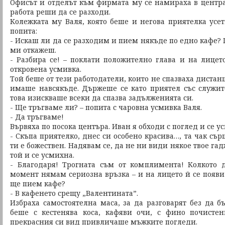
Офисът и отделът към фирмата му се намираха в центра
работа реши да се разходи.
Колежката му Валя, която беше и негова приятелка усе
попита:
- Искаш ли да се разходим и пием някъде по едно кафе?
ми откажеш.
- Разбира се! – поклати положително глава и на лицет
откровена усмивка.
Той беше от тези работодатели, които не спазваха дистан
имаше навсякъде. Държеше се като приятел със служит
това изискваше всеки да спазва задълженията си.
- Ще тръгваме ли? – попита с чаровна усмивка Валя.
- Да тръгваме!
Вървяха по посока центъра. Иван я обходи с поглед и се 
- Скъпа приятелко, днес си особено красива…, та чак сър
ти е божествен. Надявам се, да не ни види някое твое гадж
той и се усмихна.
- Благодаря! Трогната съм от комплимента! Колкото 
момент нямам сериозна връзка – и на лицето й се появи
ще пием кафе?
- В кафенето срещу „Валентината”.
Избраха самостоятелна маса, за да разговарят без да б
беше с кестенява коса, кафяви очи, с фино почисте
прекрасния си вид привличаше мъжките погледи.