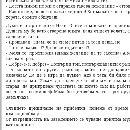
истинската любов, която да осмисли живота ти!
- Досега никой не ми е отправял такова пожелание – отгов
- Извини ме, но ще ти кажа следното! Внимавай какво тър
хората, с които общуваш.
Думите й притесниха Иван. Очите и мисълта й проникв
Душата му бе като отворена книга. Валя отпи от колата, 
слепоочията си.
- Прощавай! Знам, че не си ме питал за тези неща, но…
- Ти-и-и, какво…!? Да не си гадателка?!
- Моля те, прости ми! Нямах желание да те засегна! А 
такава дарба.
- Добре-е-е, добре! – Потвърди той, потвърждавайки с ръ
- А колкото до другия разговор, който не довърши
означава? Да не е игра на думи?! Ако е така, би било 
личността ми. Искам да знаеш,че те обичам и имам н
старая, да прикривам чувствата си когато съм на работ
освен това си ми шеф. Може би ще трябва да си търся друг
Замълчаха.
Слънцето припичаше на прибежки, понеже от време 
плаващи облаци.
От вътрешността на заведението се чуваше приятна муз
като коприна.