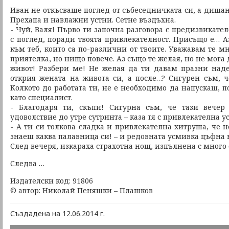
Иван не откъсваше поглед от събеседничката си, а диша
Прехапа и навлажни устни. Сетне въздъхна.
- Чуй, Валя! Първо ти започна разговора с предизвикател
с поглед, поради твоята привлекателност. Присъщо е… А
към теб, които са по-различни от твоите. Уважавам те м
приятелка, но нищо повече. Аз също те желая, но не мога д
живот! Разбери ме! Не желая да ти давам празни над
открия жената на живота си, а после…? Сигурен съм, 
Колкото до работата ти, не е необходимо да напускаш, 
като специалист.
- Благодаря ти, скъпи! Сигурна съм, че тази вече
удоволствие до утре сутринта – каза тя с привлекателна у
- А ти си толкова сладка и привлекателна хитруша, че н
знаеш каква палавница си! – и редовната усмивка цъфна 
След вечеря, изкараха страхотна нощ, изпълнена с много 
Следва …
Издателски код: 91806
© автор: Николай Пеняшки – Плашков
Създадена на 12.06.2014 г.