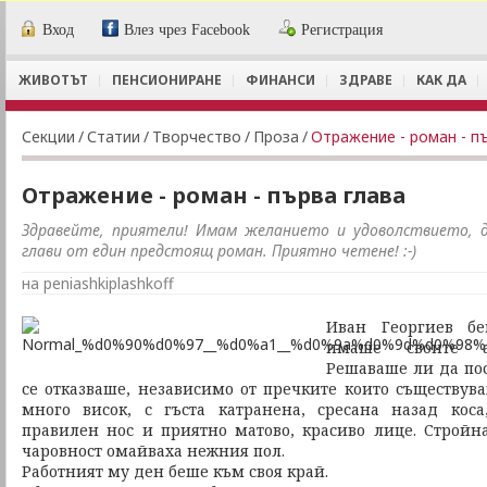
Вход
Влез чрез Facebook
Регистрация
ЖИВОТЪТ
ПЕНСИОНИРАНЕ
ФИНАНСИ
ЗДРАВЕ
КАК ДА
Секции
/
Статии
/
Творчество
/
Проза
/
Отражение - роман - п
Отражение - роман - първа глава
Здравейте, приятели! Имам желанието и удоволствието, 
глави от един предстоящ роман. Приятно четене! :-)
на peniashkiplashkoff
Иван Георгиев бе
имаше своите 
Решаваше ли да пос
се отказваше, независимо от пречките които съществува
много висок, с гъста катранена, сресана назад кос
правилен нос и приятно матово, красиво лице. Строй
чаровност омайваха нежния пол.
Работният му ден беше към своя край.