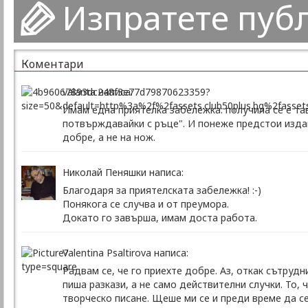
Изпратете пуб
Коментари
valanta написа:
Имам една приятелка забележка: получила се е тав
потвърждавайки с ръце". И понеже предстои изда
добре, а не на нож.
Николай Пеняшки написа:
Благодаря за приятелската забележка! :-)
Понякога се случва и от преумора.
Докато го завърша, имам доста работа.
Valentina Psaltirova написа:
Радвам се, че го приехте добре. Аз, откак сътрудн
пиша разкази, а не само действителни случки. То, ч
творческо писане. Щеше ми се и преди време да се