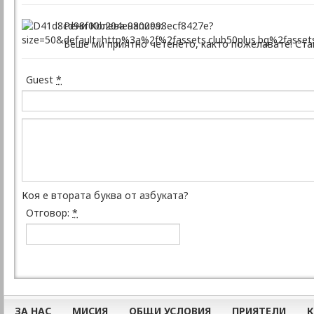
Рени Колева написа:
Беше ми приятно четенето, както пожелавате! Стан
Guest
*
Коя е втората буква от азбуката?
Отговор:
*
ЗА НАС
МИСИЯ
ОБЩИ УСЛОВИЯ
ПРИЯТЕЛИ
К