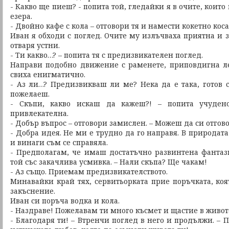
- Какво ще пиеш? - попита той, гледайки я в очите, коит
езера.
- Двойно кафе с кола – отговори тя и намести кокетно коса
Иван я обходи с поглед. Очите му излъчваха приятна и 
отваря устни.
- Ти какво…? – попита тя с предизвикателен поглед.
Направи подобно движение с раменете, приповдигна ле
свиха енигматично.
- Аз ли…? Предизвикваш ли ме? Нека да е така, готов с
пожелаеш.
- Скъпи, какво искаш да кажеш?! – попита учуден
привлекателна.
- Добър въпрос – отговори замислен. – Можеш да си отгов
- Добра идея. Не ми е трудно да го направя. В природат
и винаги съм се справяла.
- Предполагам, че имаш достатъчно развинтена фантаз
той със закачлива усмивка. – Нали скъпа? Ще чакам!
- Аз също. Приемам предизвикателството.
Минавайки край тях, сервитьорката прие поръчката, коя
закъснение.
Иван си поръча водка и кола.
- Наздраве! Пожелавам ти много късмет и щастие в живот
- Благодаря ти! – Втренчи поглед в него и продължи. –