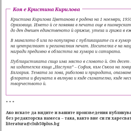
Коя е Кристина Кирилова
Кристина Кирилова Цветанова е родена на 1 ноември, 1950 
Оряховица. Името ѝ се появява в печата още в пионерска
до ден днешен единственото ѝ оръжие, утеха и грижа в е
В миналото б ила по-популярна с публикациите си в хум
на централният и регионалния печат. Носителка е на нац
награди предимно в областта на хумора и сатирата.
Публицистиката също има място в словото ѝ. От десет 
на издателска къща „Наслука” – София, към Съюза на лов
България. Темата за лова, риболова и природата, опазван
флората и фауната я вълнува и къде съзнателно, къде не
творчеството ѝ.
* * *
Ако искате да видите и вашите произведения публикува
без редакторска намеса – така, както вие си ги харесва
literatura@club50plus.bg