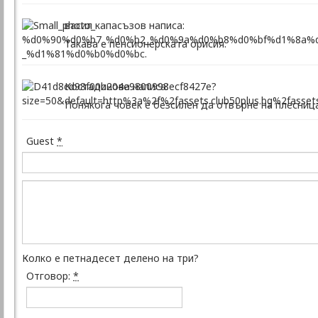
васил капасъзов написа:
Такава е пенсионерската орисия.
Костадинова написа:
Понякога човек е безсилен да отвърне на плесница
Guest
*
Колко е петнадесет делено на три?
Отговор:
*