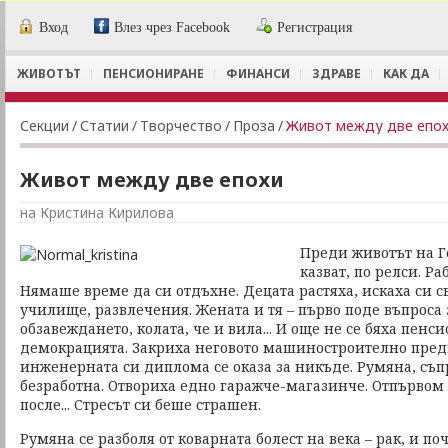
Вход
Влез чрез Facebook
Регистрация
ЖИВОТЪТ
ПЕНСИОНИРАНЕ
ФИНАНСИ
ЗДРАВЕ
КАК ДА
Секции
/
Статии
/
Творчество
/
Проза
/
Живот между две епо
Живот между две епохи
на Кристина Кирилова
Преди животът на Г
казват, по релси. Ра
Нямаше време да си отдъхне. Децата растяха, искаха си св
училище, развлечения. Жената и тя – първо поде въпроса 
обзавеждането, колата, че и вила... И още не се бяха пен
демокрацията. Закриха неговото машиностроително предп
инженерната си диплома се оказа за никъде. Румяна, съпр
безработна. Отвориха едно гаражче-магазинче. Отпървом 
после... Стресът си беше страшен.
Румяна се разболя от коварната болест на века – рак, и п