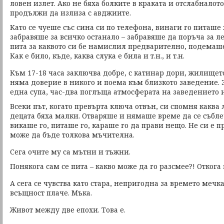
ловен излет. Ако не бяха болките в краката и отслабналот
продължи да излиза с авджиите.
Като се чуеше със сина си по телефона, винаги го питаше 
забравяше за всичко останало – забравяше да поръча за л
пита за каквото си бе намислил предварително, подемаше
Как е било, къде, каква слука е била и т.н., и т.н.
Към 17-18 часа заключва добре, с катинар дори, жилището
няма доверие в никого и поема към близкото заведение. 
една супа, час-два поглъща атмосферата на заведението и
Всеки път, когато превърта ключа отвън, си спомня каква
децата бяха малки. Отваряше и нямаше време да се събле
викаше го, питаше го, караше го да прави нещо. Не си е 
може да бъде толкова мъчителна.
Сега очите му са мътни и тъжни.
Понякога сам се пита – какво може да го разсмее?! Откога 
А сега се чувства като стара, непригодна за времето мечк
всъщност плаче. Мъка.
Живот между две епохи. Това е.