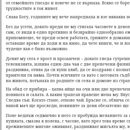
от семейното гнездо и повече не се върнаха. Всяко се боре
трудностите в тоя живот.
Слава Богу, годините му вече напреднаха и взе някаква п
Без да усети, докато преди не му стигаха часовете в дено
сам, се видя в едно противно и безкрайно еднообразно е
припомнеше, че преди освен работата, грижите в домакин
оставаше време да ходи и на кино, да чете книги, че и лов
чудеше как е било възможно.
Денят му сега е прост и прозаичен – докато гледа сутреш
телевизията, изпива един-два чая с две препечени филий
раздвижва, отива да си купи хляб, да се поздрави с позна
приятели ги няма. Почти всичките са като с неговата съд
на живота, потънаха по родните си села и домове из стран
На обяд се прибира – хапва яйце на очи или две препече
понякога и салата. А какви трапези правеше жена му. Вкус
Следва сън. Когато стане, отново чай. Бръсне се, облича се
някой мач ще проследи, новините за деня обезателно ще
Поне веднъж седмично в него се пробужда желанието за л
пушката, смазва я полека, с часове, като през това време 
преживените мигове оживяват, раздвижват мисълта му, вс