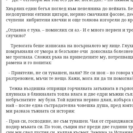
Хвърлих един бегъл поглед към пепелника до пейката. Б
недопушени евтини цигари, нервно смачкани фасове, де
счупени кибритени клечки и още толкова изгорели до кр
„Отдавна е тука. – помислих си аз.- И е много нервен и тр
случило?
Тревогата беше изписана на посърналото му лице. Глухи
помръкнали от умора и безсъние очи докоснаха болезнен
ме трогнаха. Сложих ръка на приведените му, потрепващ
рамена и го попитах:
- Приятелю, не си тукашен, нали? Не си шоп – по говора
разтревожен, мъчи те нещо. Кажи, мога ли да ти помогна
Тежка въздишка отприщи горчилката затъкната в гърлот
плувнаха в бликналата топла влага и две едри мъжки съл
небръснатите му бузи. Той вдигна нервно длан, избърса
най – после една състрадателна човешка душа, пред която
ми разказа тъжната си история:
- Прав си, господине, не съм тукашен. Чак от странджанс
подир мъката си. По този, същия път преди две години т
син ми след пустия си, калпав късмет. Замина за Испания