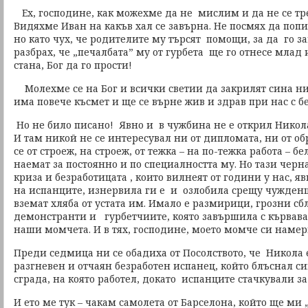
Ех, господине, как можехме да не мислим и да не се тр
Видяхме Иван на какъв хал се завърна. Не посмях да попи
но като чух, че родителите му търсят помощи, за да го з
разбрах, че „печалбата” му от гурбета ще го отнесе млад и
стана, Бог да го прости!
Молехме се на Бог и всички светии да закрилят сина ни
има повече късмет и ще се върне жив и здрав при нас с б
Но не било писано! Явно и в чужбина не е открил Никола
И там никой не се интересувал ни от дипломата, ни от о
се от строеж, на строеж, от тежка – на по-тежка работа – 
наемат за постоянно и по специалността му. Но тази черн
криза и безработицата , които вилнеят от години у нас, я
на испанците, изнервила ги е и озлобила срещу чужденц
вземат хляба от устата им. Имало е размирици, грозни с
демонстранти и гурбетчиите, която завършила с кървава
наши момчета. И в тях, господине, моето момче си намери
Преди седмица ни се обадиха от Посолството, че Никола 
разгневен и отчаян безработен испанец, който блъснал си
сграда, на която работел, докато испанците стачкували з
И ето ме тук – чакам самолета от Барселона, който ще ми „