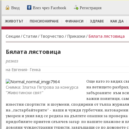
Вход
Влез чрез Facebook
Регистрация
ЖИВОТЪТ
ПЕНСИОНИРАНЕ
ФИНАНСИ
ЗДРАВЕ
КАК ДА
Секции
/
Статии
/
Творчество
/
Приказки
/
Бялата лястовица
Бялата лястовица
разказ
на Евгения- Генка
Още като го видях св
Снимка: Златка Петрова за конкурса
на летището разбрах,
"Животински свят"
забързаните към вси
важни политици, сам
известни спортисти и шоумени, сподиряни от тълпа журнал
на „гастарбайтерите” - наши и чужди гурбетчии, натоварени 
уморен и унил вид се редяха на дългите опашки за проверка
придобилите приятен слънчев загар по нашите плажове и п
доволни чуждестранни туристи, завръщащи се по домовете с