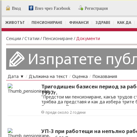
Вход
Влез чрез Facebook
Регистрация
ЖИВОТЪТ
ПЕНСИОНИРАНЕ
ФИНАНСИ
ЗДРАВЕ
КАК ДА
Секции
/
Статии
/
Пенсиониране
/
Документи
Изпратете пуб
Дата ▼
/
Дължина на текст
/
Оценка
/
Показвания
Тригодишен базисен период за ра
1997г.
"Предстои ми пенсиониране, какъв трудов с
трябва да представя и как да избера трите 
Станкулов, Плевен
преди около 2 години
УП-3 при работещи на непълно раб