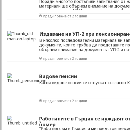
Поради многото постъпили запитвания от н
материали ще обърнем внимание на докумен
се представят в НОИ при пенсиониране. Зап
случай - когато пенсионирането е за осигур
преди повече от 2 години
Основното в този случай е заявлението за ...
Издаване на УП-2 при пенсиониран
В няколко последователни материала ви за
документи, които трябва да представите пр
обърнем внимание на документът УП-2 и по
необходимостта от него за трудов стаж пре
преди повече от 2 години
Съгласно наредбата за пенсиите и осигурителн
Видове пенсии
Касви видове пенсии се отпускат съгласно 
преди повече от 2 години
Работилите в Гърция се нуждаят о
номер
"Работил съм в Гърция и ми предстои пенси