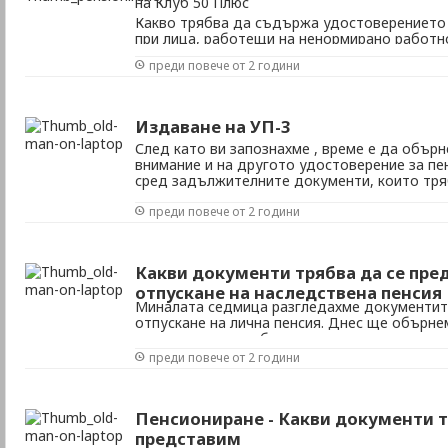
на Клуб 50 Плюс
Какво трябва да съдържа удостоверението 
при лица, работещи на ненормирано работн
преди повече от 2 години
Издаване на УП-3
След като ви запознахме , време е да обър
внимание и на другото удостоверение за пен
сред задължителните документи, които тряб
е важно да се знае, че е основен документ з
преди повече от 2 години
специфични работни условия. УП-3 има за цел
Какви документи трябва да се пре
отпускане на наследствена пенсия
Миналата седмица разгледахме документит
отпускане на лична пенсия. Днес ще обърне
документите, необходим при отпускане на н
наследодателят не е бил пенсионер, освен
преди повече от 2 години
за определяне на лична пенсия (изброените
се ...
Пенсиониране - Какви документи т
представим