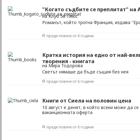
"Когато съдбите се преплитат" на
на Клуб 50 Плюс
Романът, който трогна Франция, издава "Ер
преди повече от 6 години
Кратка история на едно от най-ве
творения - книгата
на Мира Тодорова
Светът нямаше да бъде същия без нея
преди повече от 6 години
Книги от Сиела на половин цена
10 август е денят, в който всеки може да се
ваканционната оферта
преди повече от 6 години