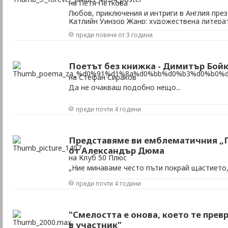
на Петя Петкова
Любов, приключения и интриги в Англия пре
Катлийн Уинзор Жанр: художествена литера
Апостроф, 2012 Корица: мека Страници: 976 Ц
преди повече от 3 години
Американската писателка Катлийн Уинзор е 
1919 г. Когато навършва осемнадесет, тя прав
Поетът без книжка - Димитър Бой
на Стефан Сираков
Да не очакваш подобно нещо...
преди почти 4 години
Представяме ви емблематичния „
от Александър Дюма
на Клуб 50 Плюс
„Ние минаваме често пъти покрай щастието,
го погледнем, или ако сме го видели и погле
преди почти 4 години
познаем.“
"Смелостта е онова, което те прев
в участник"