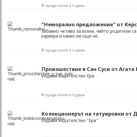
преди почти 6 години
"Неморално предложение" от Кeрс
Забавно четиво за всеки, чийто родители са
кариера и какво ли още не..
преди почти 6 години
Произшествие в Сан Суси от Агата
Издава издателство Ера
преди почти 6 години
Колекционерът на татуировки от
Издава издателство "Ера"