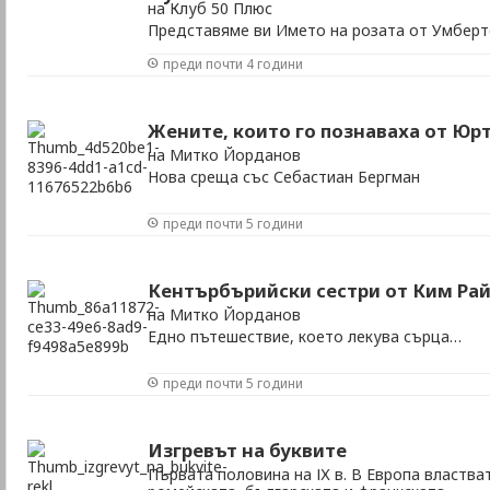
на Клуб 50 Плюс
Представяме ви Името на розата от Умберт
преди почти 4 години
Жените, които го познаваха от Ю
на Митко Йорданов
Нова среща със Себастиан Бергман
преди почти 5 години
Кентърбърийски сестри от Ким Ра
на Митко Йорданов
Едно пътешествие, което лекува сърца…
преди почти 5 години
Изгревът на буквите
Първата половина на ІХ в. В Европа властва