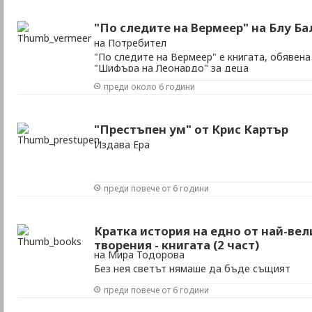
"По следите на Вермеер" на Блу Ба
на Потребител
"По следите на Вермеер" е книгата, обявена
"Шифъра на Леонардо" за деца
преди около 6 години
"Престъпен ум" от Крис Картър
Издава Ера
преди повече от 6 години
Кратка история на едно от най-ве
творения - книгата (2 част)
на Мира Тодорова
Без нея светът нямаше да бъде същият
преди повече от 6 години