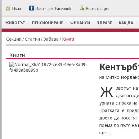
Вход
Влез чрез Facebook
Регистрация
ЖИВОТЪТ
ПЕНСИОНИРАНЕ
ФИНАНСИ
ЗДРАВЕ
КАК ДА
Секции
/
Статии
/
Забава
/
Книги
Книги
Кентърб
на Митко Йордан
Ж
ивотът на
дългогоди
урната с праха на
Пратката е прид
двете да посетят 
поема по пътя на 
ще ...