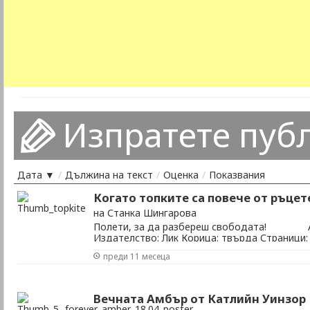
Изпратете пуб
Дата ▼
/
Дължина на текст
/
Оценка
/
Показвания
Когато топките са повече от ръцет
на Станка Шингарова
Полети, за да разбереш свободата! Ав
Издателство: Лик Корица: твърда Страници: 
Полети, за да разбереш свободата! Скепти
преди 11 месеца
топка Плувам във въздуха, уверено изхвърл
която първа реши да го направи съзнателно и
Вечната Амбър от Катлийн Уинзор