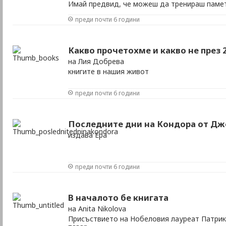
Имай предвид, че можеш да тренираш памет
на книги и списания, но и с помощта на инте
преди почти 6 години
Какво прочетохме и какво не през 
на Лия Добрева
книгите в нашия живот
преди почти 6 години
Последните дни на Кондора от Дж
издава Ера
преди почти 6 години
В началото бе книгата
на Anita Nikolova
Присъствието на Нобеловия лауреат Патрик