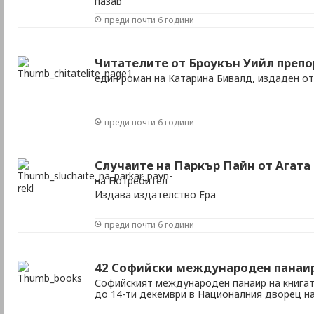
пазар
преди почти 6 години
Читателите от Броукън Уийл преп
един роман на Катарина Бивалд, издаден от
преди почти 6 години
Случаите на Паркър Пайн от Агата
на Потребител
Издава издателство Ера
преди почти 6 години
42 Софийски международен панаир
Софийският международен панаир на книгат
до 14-ти декември в Националния дворец на