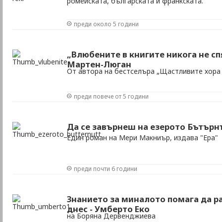
ромейската, българската и франкската.
преди около 5 години
„Влюбените в книгите никога не сп
Мартен-Люган
От автора на бестселъра „Щастливите хора 
преди повече от 5 години
Да се завърнеш на езерото Бътърн
Един роман на Мери Макниър, издава "Ера"
преди почти 6 години
Знанието за миналото помага да 
днес - Умберто Еко
на Боряна Дервенджиева