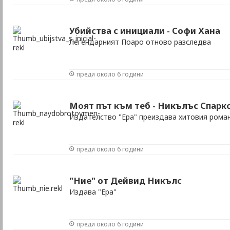
Убийства с инициали - Софи Хана
Легендарният Поаро отново разследва
преди около 6 години
Моят път към теб - Никълъс Спарк
Издателство "Ера" преиздава хитовия роман
преди около 6 години
"Ние" от Дейвид Никълс
Издава "Ера"
преди около 6 години