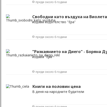
преди около 6 години
Свободни като въздуха на Виолета
издава издателство "Ера"
преди около 6 години
"Разкаянието на Диего" - Боряна Д
издава "Ера"
преди около 6 години
Книги на половин цена
В деня на народните будители
преди около 6 години