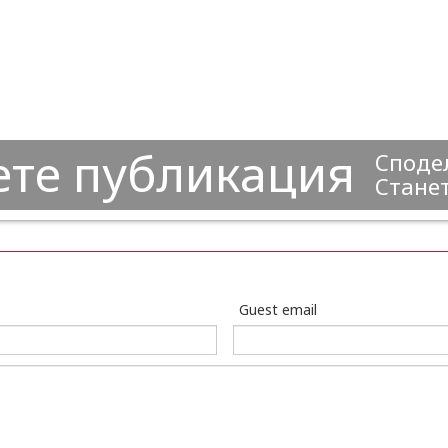
ете публикация
Сподел
Станет
Guest email