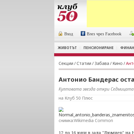
Вход
Влез чрез Facebook
ЖИВОТЪТ
ПЕНСИОНИРАНЕ
ФИНАН
Секции
/
Статии
/
Забава
/
Кино
/
Ант
Антонио Бандерас оста
Култовата звезда откри Седмицата 
на Клуб 50 Плюс
снимка:Wikimedia Common
12 до 16 юни в зала "Люмиер" на 