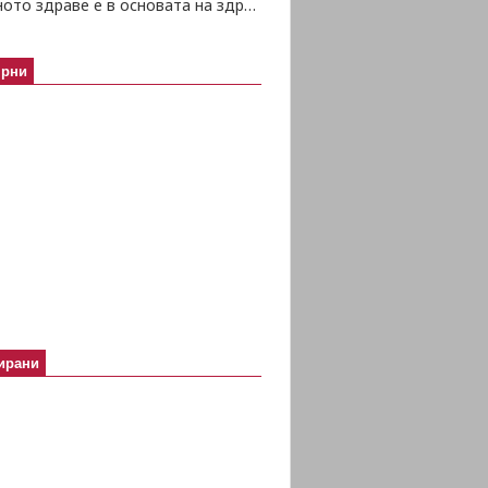
Психичното здраве е в основата на здравето изобщо
ярни
ирани