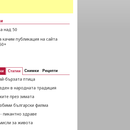
ни
а над 50
а качим публикация на сайта
50+
Снимки
Рецепти
ни
Статии
ай-бързата птица
вден в народната традиция
жите през зимата
любими български филма
- пикантно здраве
мисли за живота