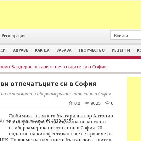
Регистрация
СИ
ЗДРАВЕ
КАК ДА
ЗАБАВА
ТВОРЧЕСТВО
РЕЦЕПТИ
К
онио Бандерас остави отпечатъците си в София
ви отпечатъците си в София
на испанското и ибероамериканското кино в София
0.0
9025
0
Любимият на много българи актьор Антонио
Бандерас откри Седмицата на испанското
и ибероамериканското кино в София. 20
издание на кинофестивала ще се проведе от
НДК. По време на изданието българският зрител