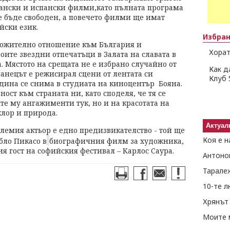
ански и испански филми,като пълната програма
е бъде свободен, а повечето филми ще имат
йски език.
Избра
ложително отношение към България и
Хорат
оите звездни отпечатъци в Залата на славата в
 Мястото на срещата не е избрано случайно от
Как д
спанецът е режисирал сцени от лентата си
Клуб 
година се снима в студиата на киноцентър Бояна.
ост към страната ни, като споделя, че тя се
е му ангажименти тук, но и на красотата на
лор и природа.
Актуал
емия актьор е едно предизвикателство - той ще
Коя е н
бло Пикасо в
биографичния филм за художника,
я гост на софийския фестивал – Карлос Саура.
Антоно
Тарале
10-те 
Хрянът 
Моите 