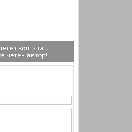
ете своя опит.
е четен автор!