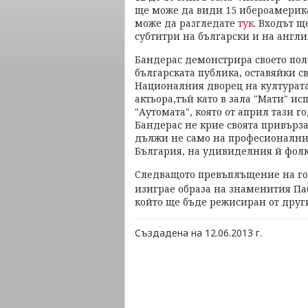
ще може да види 15 ибероамерик
може да разгледате
тук
. Входът щ
субтитри на български и на англи
Бандерас демонстрира своето по
българската публика, оставяйки св
Националния дворец на културата.
актьора,тъй като в зала "Мати" и
"Аутомата", която от април тази 
Бандерас не крие своята привързан
дължи не само на професионалнит
България, на удивиделния й фолк
Следващото превъплъщение на гол
изиграе образа на знаменития Па
който ще бъде режисиран от други
Създадена на 12.06.2013 г.