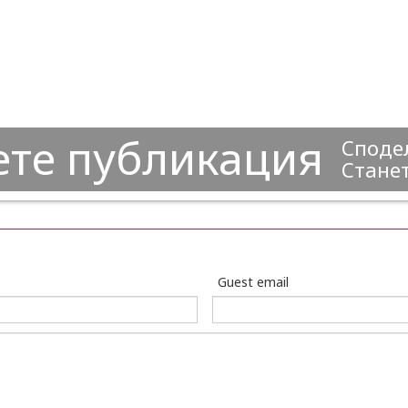
ете публикация
Сподел
Станет
Guest email