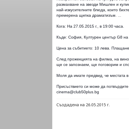
размахване на звезди Мишлен и кулин
най-изкусителните блюда, които бихте
премерена щипка драматизъм. ...
Кога: На 27.05.2015 г., в 19:00 часа.
Къде: София, Културен център G8 на 
Цена за събитието: 10 лева. Плащане
След прожекцията на филма, на вино 
ще се запознаем, ще поговорим и сп
Моля да имате предвид, че местата в
Присъствието си може да потвърдите
cinema@club50plus.bg
Създадена на 26.05.2015 г.