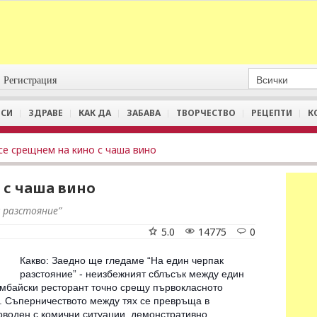
Регистрация
СИ
ЗДРАВЕ
КАК ДА
ЗАБАВА
ТВОРЧЕСТВО
РЕЦЕПТИ
К
се срещнем на кино с чаша вино
 с чаша вино
к разстояние”
5.0
14775
0
Какво: Заедно ще гледаме “На един черпак
разстояние” - неизбежният сблъсък между един
омбайски ресторант точно срещу първокласното
. Съперничеството между тях се превръща в
оводен с комични ситуации, демонстративно