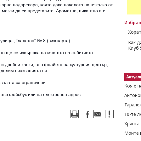
арна надпревара, която дава началото на няколко от
 могли да си представите. Ароматно, пикантно и с
Избра
Хорат
улица „Гладстон“ № 8 (виж карта).
Как д
Клуб 
то ще се извършва на мястото на събитието.
и дребни хапки, във фоайето на културния център,
оделим очакванията си.
Актуал
 залата са ограничени.
Коя е н
 във фейсбук или на електронен адрес:
Антоно
Тарале
10-те 
Хрянът 
Моите 