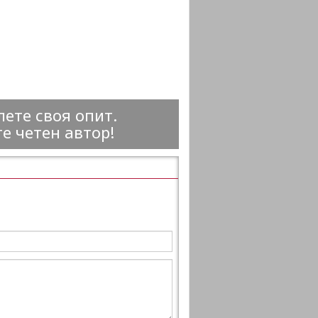
ете своя опит.
е четен автор!