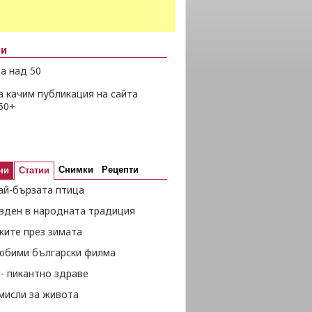
ни
а над 50
а качим публикация на сайта
50+
Снимки
Рецепти
ни
Статии
ай-бързата птица
вден в народната традиция
жите през зимата
любими български филма
- пикантно здраве
мисли за живота