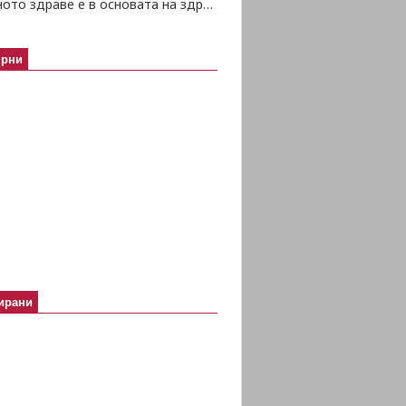
Психичното здраве е в основата на здравето изобщо
ярни
ирани