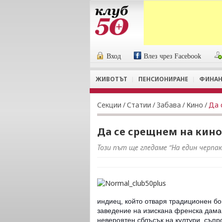
Вход
Влез чрез Facebook
ЖИВОТЪТ
ПЕНСИОНИРАНЕ
ФИНАН
Секции
/
Статии
/
Забава
/
Кино
/
Да 
Да се срещнем на кино
Този път ще гледаме “На един черпа
индиец, който отваря традиционен б
заведение на изискана френска дама
невероятен сблъсък на култури, съпр