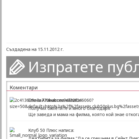
Създадена на 15.11.2012 г.
Изпратете пуб
Коментари
Елена Атанасова написа:
Получих билетите и много благодаря.
Ще заведа и мама на филма, която кой знае откога
Клуб 50 Плюс написа:
Два билета за филма "Да се срещнем в Сейнт Луис"