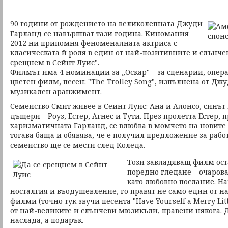
90 години от рождението на великолепната Джуди
Гарланд се навършват тази година. Киномания
2012 ни припомня феноменалната актриса с
класическата й роля в един от най-позитивните и слънче
срещнем в Сейнт Луис".
Филмът има 4 номинации за „Оскар" – за сценарий, опера
цветен филм, песен: "The Trolley Song", изпълнена от Джу
музикален аранжимент.
Семейство Смит живее в Сейнт Луис: Ана и Алонсо, синът
дъщери – Роуз, Естер, Агнес и Тути. През пролетта Естер, 
харизматичната Гарланд, се влюбва в момчето на новите 
тогава баща й обявява, че е получил предложение за рабо
семейство ще се мести след Коледа.
Този завладяващ филм оста
поредно гледане – очаров
като любовно послание. На
носталгия и въодушевление, го правят не само един от 
филми (точно тук звучи песента "Have Yourself a Merry Litt
от най-великите и слънчеви мюзикъли, правени някога. Д
наслада, а подарък.