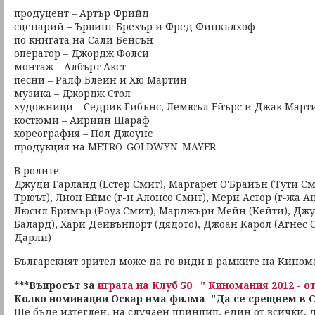
продуцент – Артър Фрийд
сценарий – Ървинг Брехър и Фред Финкълхоф
по книгата на Сали Бенсън
оператор – Джордж Фолси
монтаж – Албърт Акст
песни – Ралф Блейн и Хю Мартин
музика – Джордж Стол
художници – Седрик Гибънс, Лемюъл Ейърс и Джак Март
костюми – Айрийн Шараф
хореография – Пол Джоунс
продукция на METRO-GOLDWYN-MAYER
В ролите:
Джуди Гарланд (Естер Смит), Маргарет О'Брайън (Тути С
Трюът), Лион Еймс (г-н Алонсо Смит), Мери Астор (г-жа А
Люсил Бримър (Роуз Смит), Марджъри Мейн (Кейти), Джу
Балард), Хари Дейвънпорт (дядото), Джоан Карол (Агнес С
Дарли)
Българският зрител може да го види в рамките на Кином
***Въпросът за
играта на Клуб 50+ " Киномания 2012 - о
Колко номинации Оскар има филма "Да се срещнем в С
Ще бъде изтеглен, на случаен принцип, един от всички, д