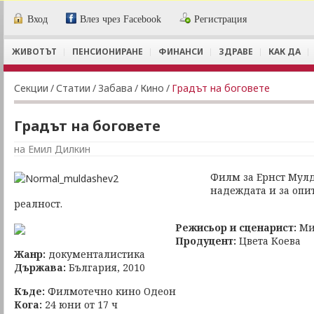
Вход
Влез чрез Facebook
Регистрация
ЖИВОТЪТ
ПЕНСИОНИРАНЕ
ФИНАНСИ
ЗДРАВЕ
КАК ДА
Секции
/
Статии
/
Забава
/
Кино
/
Градът на боговете
Градът на боговете
на Емил Дилкин
Филм за Ернст Мулда
надеждата и за опи
реалност.
Режисьор и сценарист:
Ми
Продуцент:
Цвета Коева
Жанр:
документалистика
Държава:
България, 2010
Къде:
Филмотечно кино Одеон
Кога:
24 юни от 17 ч