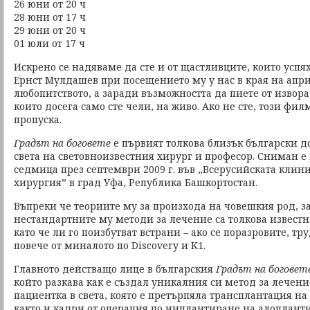
26 юни от 20 ч
28 юни от 17 ч
29 юни от 20 ч
01 юли от 17 ч
Искрено се надяваме да сте и от щастливците, които успях
Ернст Мулдашев при посещението му у нас в края на апри
любопитството, а заради възможността да пиете от извора
които досега само сте чели, на живо. Ако не сте, този фи
пропуска.
Градът на боговете
е първият толкова близък български д
света на световноизвестния хирург и професор. Сниман е
седмица през септември 2009 г. във „Всерусийската клин
хирургия” в град Уфа, Република Башкортостан.
Въпреки че теориите му за произхода на човешкия род, за
нестандартните му методи за лечение са толкова известн
като че ли го поизбутват встрани – ако се поразровите, 
повече от миналото по Discovery и K1.
Главното действащо лице в българския
Градът на боговет
който разкава как е създал уникалния си метод за лечени
пациентка в света, която е претърпяла трансплантация на
както и кадри от операция по инплантиране на алопланти