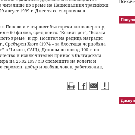
то читалище по време на Националния тракийски
9 август 1999 г. Днес тя се съхранява в
Попул
 в Попово и е първият български кинооператор,
л е 60 филма, сред които: "Козият рог", "Бялата
ошото време" и др. Носител на редица награди:
г., Сребърен Хюго (1974 – за блестяща чернобяла
” в Чикаго, САЩ), Диплом по повод 100 г. на
рчество и изключителен принос в българската
мира на 23.02.1997 г.В спомените на колеги и
о скромен, добър и любящ човек, работохолик,
Дискут