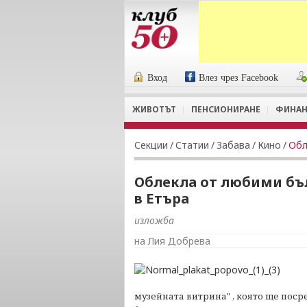
Вход
Влез чрез Facebook
ЖИВОТЪТ
ПЕНСИОНИРАНЕ
ФИНАН
Секции
/
Статии
/
Забава
/
Кино
/
Обл
Облекла от любими бъл
в Етъра
изложба
на Лия Добрева
музейната витрина" , която ще поср