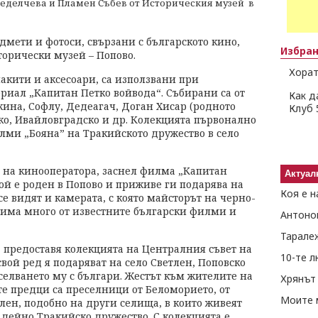
Неделчева и Пламен Събев от Историческия музей в
дмети и фотоси, свързани с българското кино,
Избра
сторически музей – Попово.
Хорат
акити и аксесоари, са използвани при
риал „Капитан Петко войвода“. Събирани са от
Как д
на, Софлу, Дедеагач, Доган Хисар (родното
Клуб 
ско, Ивайловградско и др. Колекцията първонално
лми „Бояна” на Тракийското дружество в село
 на кинооператора, заснел филма „Капитан
Актуал
ой е роден в Попово и приживе ги подарява на
Коя е н
се видят и камерата, с която майсторът на черно-
има много от известните български филми и
Антоно
Тарале
 предоставя колекцията на Централния съвет на
10-те 
свой ред я подаряват на село Светлен, Поповско
селването му с българи. Жестът към жителите на
Хрянът 
ите предци са преселници от Беломорието, от
Моите 
лен, подобно на други селища, в които живеят
 дейно Тракийско дружество. С колекцията е