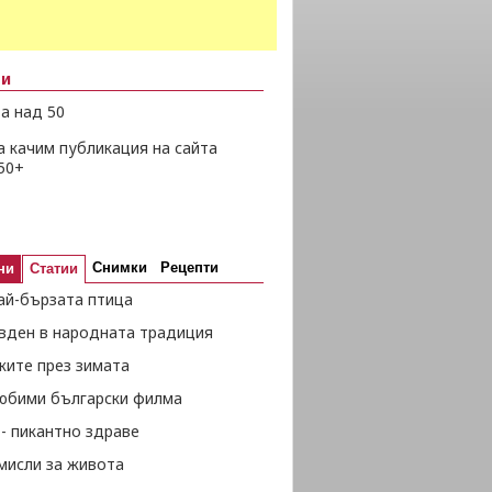
ни
а над 50
а качим публикация на сайта
50+
Снимки
Рецепти
ни
Статии
ай-бързата птица
вден в народната традиция
жите през зимата
любими български филма
- пикантно здраве
мисли за живота