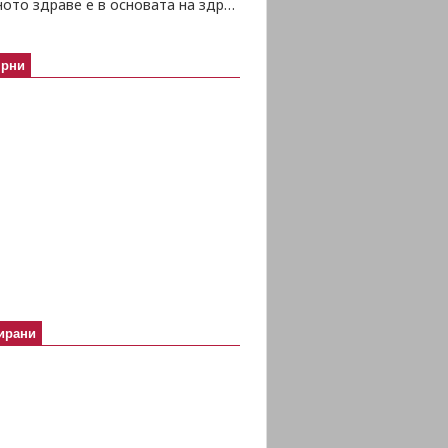
Психичното здраве е в основата на здравето изобщо
ярни
ирани