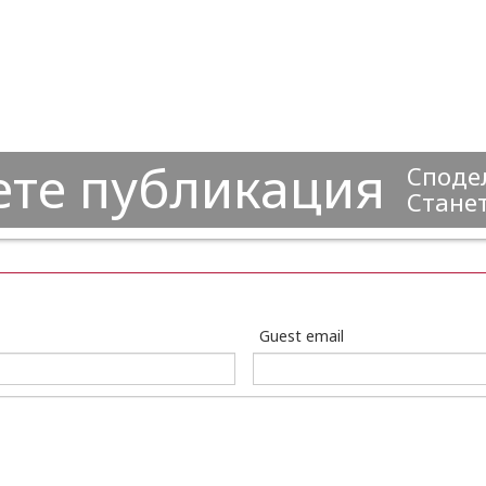
ете публикация
Сподел
Станет
Guest email