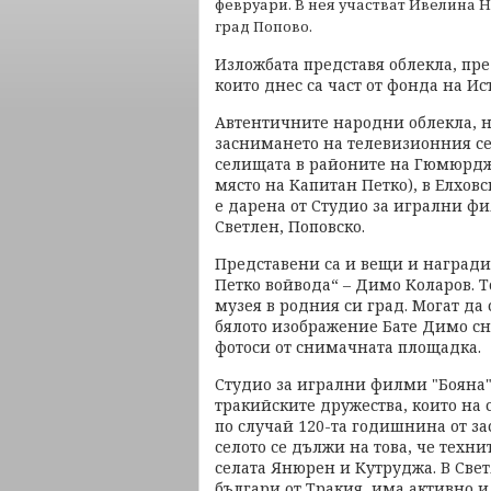
февруари. В нея участват Ивелина 
град Попово.
Изложбата представя облекла, пре
които днес са част от фонда на И
Автентичните народни облекла, н
заснимането на телевизионния се
селищата в районите на Гюмюрджи
място на Капитан Петко), в Елхов
е дарена от Студио за игрални фи
Светлен, Поповско.
Представени са и вещи и награди
Петко войвода“ – Димо Коларов. Т
музея в родния си град. Могат да 
бялото изображение Бате Димо сн
фотоси от снимачната площадка.
Студио за игрални филми "Бояна"
тракийските дружества, които на 
по случай 120-та годишнина от за
селото се дължи на това, че техн
селата Янюрен и Кутруджа. В Свет
българи от Тракия, има активно и