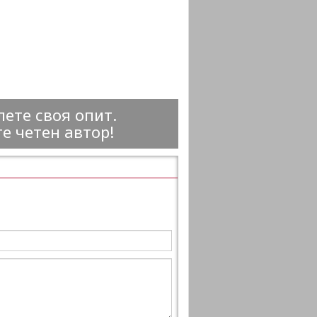
ете своя опит.
е четен автор!