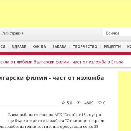
Регистрация
СИ
ЗДРАВЕ
КАК ДА
ЗАБАВА
ТВОРЧЕСТВО
РЕЦЕПТИ
К
екла от любими български филми - част от изложба в Етъра
гарски филми - част от изложба
5.0
14609
0
В изложбената зала на АЕК "Етър" от 15 януари
ще бъде открита изложбата "От киноцентъра до
еща любознателни гости и интересуващи се до 28