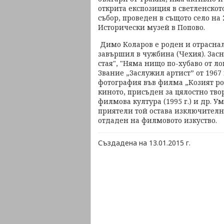
открита експозиция в светленско
събор, проведен в същото село на 2
Исторически музей в Попово.
Димо Коларов е роден и отраснал
завършил в чужбина (Чехия). Засне
стая", "Няма нищо по-хубаво от л
Звание „Заслужил артист” от 1967 
фотография във филма „Козият рог
киното, присъден за цялостно тво
филмова култура (1995 г.) и др. У
приятели той остава изключителн
отдаден на филмовото изкуство.
Създадена на 13.01.2015 г.