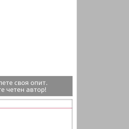
ете своя опит.
е четен автор!