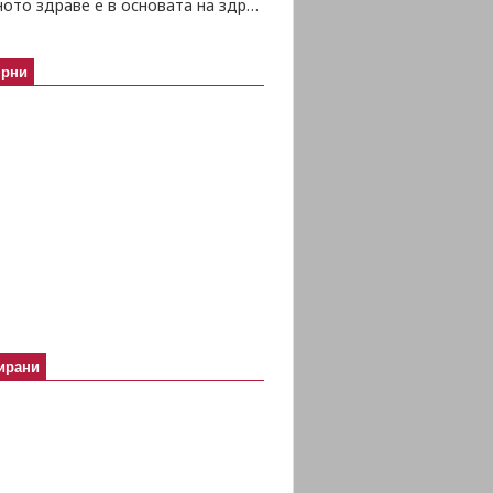
Психичното здраве е в основата на здравето изобщо
ярни
ирани