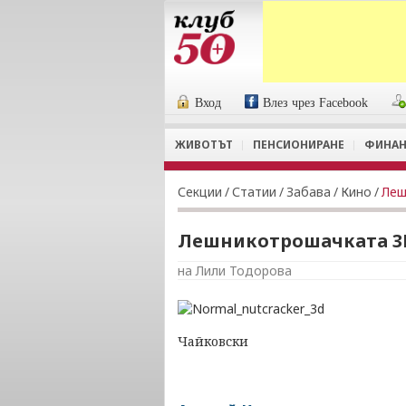
Вход
Влез чрез Facebook
ЖИВОТЪТ
ПЕНСИОНИРАНЕ
ФИНАН
Секции
/
Статии
/
Забава
/
Кино
/
Леш
Лешникотрошачката 3
на Лили Тодорова
Чайковски