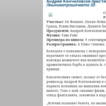
Андрей Кончаловски пристиг
Лешникотрошачката 3D
С
Р
Участват:
Ел Фанинг, Натан Лейн,
Гранд, Юлия Висоцкая, Даниел П
Продуценти:
Андрей Кончаловски
Музика:
Тим Райс
Премиера по кинатa:
9 септември 
Разпространява
:
А Плюс Синем
Коледата е изпълнена с невероят
играчките от елхата оживяват пре
повежда момичето във вълшебен с
драматичната борба в душата ѝ, с
принца.
Класическият сюжет, познат от ба
режисьор Андрей Кончаловски в с
първата половина на миналия век
киното. Това е най-скъпият филм,
отвъд фантазията, заложена в пър
„Всички познават балета, но малк