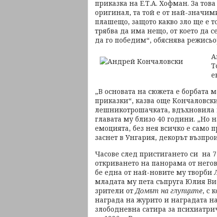
приказка на Е.Т.А. Хофман. За то
оригинал, та той е от най-значими
плашещо, защото какво зло ще е то
трябва да има нещо, от което да 
да го победим“, обяснява режисьо
А
Т
е
„В основата на сюжета е борбата 
приказки“, казва още Кончаловски
лешникотрошачката, вдъхновила и
главата му близо 40 години. „Но 
емоцията, без нея всичко е само 
заснет в Унгария, декорът възпро
Часове след пристигането си на 
откриването на панорама от него
бе една от най-новите му творби
младата му пета съпруга Юлия Вис
зрители от
Домът на глупците
, с 
награда на журито и наградата н
злободневна сатира за психиатри