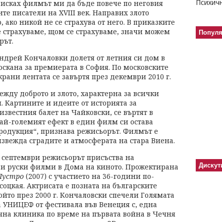
ва исках филмът ми да бъде повече по неговия
те писатели на XVIII век. Направих злото
, ако никой не се страхува от него. В приказките
се страхуваме, щом се страхуваме, значи можем
Попул
рът.
ндрей Кончаловки долетя от летния си дом в
оскана за премиерата в София. По московските
крани лентата се завъртя през декември 2010 г.
между доброто и злото, характерна за всички
. Картините и идеите от историята за
звестния балет на Чайковски, се въртят в
най-големият ефект в един филм си остава
продукция“, признава режисьорът. Филмът е
извежда сградите и атмосферата на стара Виена.
7 септември режисьорът присъства на
Дискут
ви руски филми в Дома на киното. Прожектирана
Лустро
(2007) с участието на 36-години по-
оцкая. Актрисата е позната на българските
който през 2000 г. Кончаловски спечели Голямата
а УНИЦЕФ от фестивала във Венеция с, една
чна клиника по време на първата война в Чечня