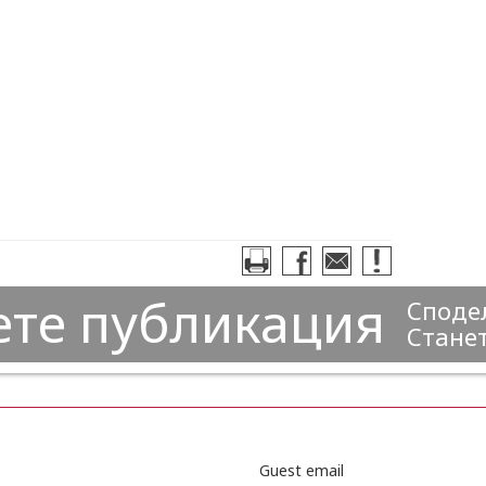
ете публикация
Сподел
Станет
Guest email