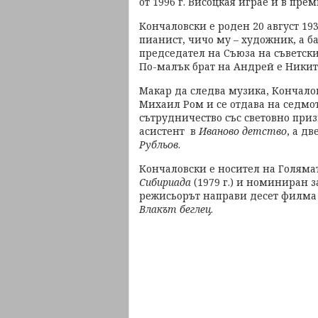
от 1996 г. Висоцкая играе и в пр
Кончаловски е роден 20 август 193
пианист, чичо му – художник, а б
председател на Съюза на съветски
По-малък брат на Андрей е Никит
Макар да следва музика, Кончало
Михаил Ром и се отдава на седмото
сътрудничество със световно приз
асистент в
Иваново детство
, а д
Рубльов
.
Кончаловски е носител на Голяма
Сибириада
(1979 г.) и номиниран з
режисьорът направи десет филма 
Влакът беглец
.