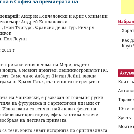
на в София за премиерата на
ценарий:
Андрей Кончаловски и Крис Солимайн
Избра
ежисьор:
Андрей Кончаловски
 Джон Туртуро, Франсис де ла Тур, Ричард
Хорат
ийкок
, Пол Лоуин
Как д
Клуб 
2011 г.
а
ни приключения в дома на Мери, където
з нощта, а новият приятел, лешникотрошачът НС,
Актуал
вят. Само чичо Албърт (Натан Лейн), вижда
траха от Краля Плъх, вълнението от срещата с
Коя е н
Антоно
лета на Чайковски, е разказан от големия руски
Тарале
тила на футуризма и с артистичен дизайн от
10-те 
. Използвани са всички най-нови ефекти на
 отбелязват критиците, ефектът отива далече
Хрянът 
вообраза на детската приказка.
Моите 
о са тези, които знаят историята по оригиналната