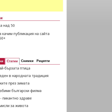
ни
а над 50
а качим публикация на сайта
50+
Снимки
Рецепти
ни
Статии
ай-бързата птица
вден в народната традиция
жите през зимата
любими български филма
- пикантно здраве
мисли за живота