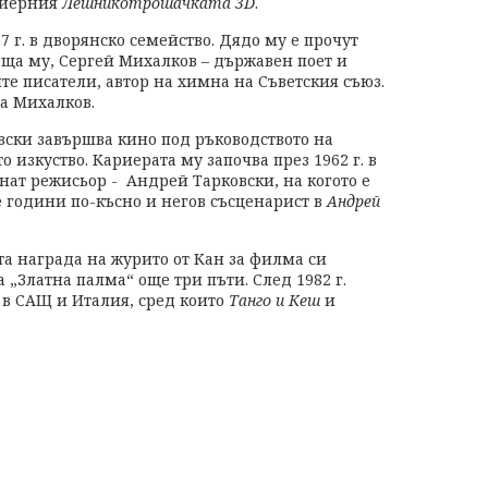
емиерния
Лешникотрошачката 3D
.
7 г. в дворянско семейство. Дядо му е прочут
аща му, Сергей Михалков – държавен поет и
те писатели, автор на химна на Съветския съюз.
а Михалков.
вски завършва кино под ръководството на
 изкуство. Кариерата му започва през 1962 г. в
нат режисьор - Андрей Тарковски, на когото е
ве години по-късно и негов съсценарист в
Андрей
та награда на журито от Кан за филма си
а „Златна палма“ още три пъти. След 1982 г.
в САЩ и Италия, сред които
Танго и Кеш
и