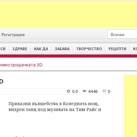
Регистрация
СИ
ЗДРАВЕ
КАК ДА
ЗАБАВА
ТВОРЧЕСТВО
РЕЦЕПТИ
К
никотрошачката 3D
D
0.0
4446
0
Приказни вълшебства в Коледната нощ,
вихрен танц под музиката на Тим Райс и