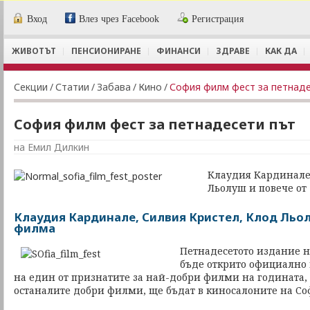
Вход
Влез чрез Facebook
Регистрация
ЖИВОТЪТ
ПЕНСИОНИРАНЕ
ФИНАНСИ
ЗДРАВЕ
КАК ДА
Секции
/
Статии
/
Забава
/
Кино
/
София филм фест за петнаде
София филм фест за петнадесети път
на Емил Дилкин
Клаудия Кардинале,
Льолуш и повече от
Клаудия Кардинале, Силвия Кристел, Клод Льол
филма
Петнадесетото издание 
бъде открито официално 
на един от признатите за най-добри филми на годината,
останалите добри филми, ще бъдат в киносалоните на Соф