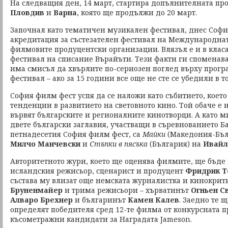
На следващия ден, 14 март, стартира допълнителната пр
Пловдив
и
Варна
, която ще продължи до 20 март.
Започнал като тематичен музикален фестивал, днес Соф
акредитация за състезателен фестивал на Международна
филмовите продуцентски организации. Влязъл е и в класа
фестивал на списание Върайъти. Тези факти ги споменава
има смисъл да хвърлите по-сериозен поглед върху прогр
фестивал – ако за 15 години все още не сте се убедили в т
София филм фест успя да се наложи като събитието, което
тенденции в развитието на световното кино. Той обаче е 
вървят българските и регионалните кинотворци. А като м
двете български заглавия, участващи в съревнованието Б
петнадесетия София филм фест, са
Майки
(Македония-Бъл
Милчо Манчевски
и
Стъпки в пясъка
(България) на
Ивайл
Авторитетното жури, което ще оценява филмите, ще бъде
исландския режисьор, сценарист и продуцент
Фридрик Т
състава му влизат още немската журналистка и кинокри
Бруненмайер
и трима режисьори – хърватинът
Огньен С
Алваро Брехнер
и българинът
Камен Калев
. Заедно те 
определят победителя сред 12-те филма от конкурсната п
късометражни кандидати за Наградата Jameson.