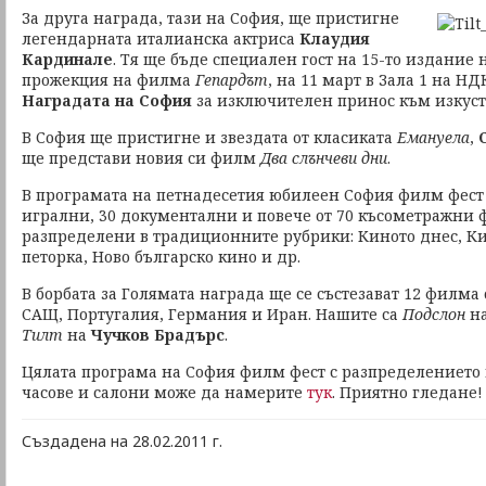
За друга награда, тази на София, ще пристигне
легендарната италианска актриса
Клаудия
Кардинале
. Тя ще бъде специален гост на 15-то издание
прожекция на филма
Гепардът
, на 11 март в Зала 1 на НД
Наградата на София
за изключителен принос към изкуств
В София ще пристигне и звездата от класиката
Емануела
,
ще представи новия си филм
Два слънчеви дни
.
В програмата на петнадесетия юбилеен София филм фест 
игрални, 30 документални и повече от 70 късометражни 
разпределени в традиционните рубрики: Киното днес, Ки
петорка, Ново българско кино и др.
В борбата за Голямата награда ще се състезават 12 филма 
САЩ, Португалия, Германия и Иран. Нашите са
Подслон
н
Тилт
на
Чучков Брадърс
.
Цялата програма на София филм фест с разпределението 
часове и салони може да намерите
тук
. Приятно гледане!
Създадена на 28.02.2011 г.