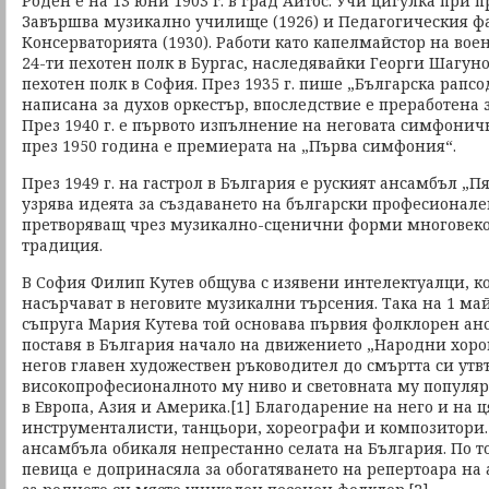
Роден е на 13 юни 1903 г. в град Айтос. Учи цигулка при пр
Завършва музикално училище (1926) и Педагогическия ф
Консерваторията (1930). Работи като капелмайстор на вое
24-ти пехотен полк в Бургас, наследявайки Георги Шагунов
пехотен полк в София. През 1935 г. пише „Българска рапс
написана за духов оркестър, впоследствие е преработена
През 1940 г. е първото изпълнение на неговата симфонич
през 1950 година е премиерата на „Първа симфония“.
През 1949 г. на гастрол в България е руският ансамбъл „
узрява идеята за създаването на български професионал
претворяващ чрез музикално-сценични форми многовек
традиция.
В София Филип Кутев общува с изявени интелектуалци, ко
насърчават в неговите музикални търсения. Така на 1 май 
съпруга Мария Кутева той основава първия фолклорен анс
поставя в България начало на движението „Народни хоро
негов главен художествен ръководител до смъртта си ут
високопрофесионалното му ниво и световната му популяр
в Европа, Азия и Америка.[1] Благодарение на него и на ц
инструменталисти, танцьори, хореографи и композитори.
ансамбъла обикаля непрестанно селата на България. По т
певица е допринасяла за обогатяването на репертоара на