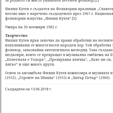
за родното си място уникален песенен фолклор.[2]
Филип Кутев е създател на Фолклорни празници „Славеев
негово име е наречено създаденото през 1967 г. Национа
фолклорни изкуства „Филип Кутев“.[3]
Умира на 30 ноември 1982 г.
Творчество
Филип Кутев пръв започва да прави обработки на песните,
изпълнявани от многогласен народен хор. Той обработв
фолклор, запазвайки автентичната мелодия. Така създав
шедьоври, които се превръщат в музикална емблема на Бъ
„Полегнала е Тодора“, „Прехвръкна птичка“, „Лале ли си,
Ангьо“ и още много други.
Освен за ансамбъла Филип Кутев композира и музиката 
(1952), „Героите на Шипка“ (1955) и „Хитър Петър“ (1960).
Създадена на 13.06.2018 г.