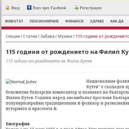
Вход
Влез чрез Facebook
Регистрация
ЖИВОТЪТ
ПЕНСИОНИРАНЕ
ФИНАНСИ
ЗДРАВЕ
КАК ДА
Секции
/
Статии
/
Забава
/
Музика
/
115 години от рождението
115 години от рождението на Филип Ку
115 години от рождението на Филип Кутев
Националния фолкл
Кутев" е създаден п
бележития български композитор и познавач на българск
Филип Кутев. Години наред ансамбълът прославя Българи
популяризирайки традиционния й фолклор и разказвайки
историята и красотата й.
Биография