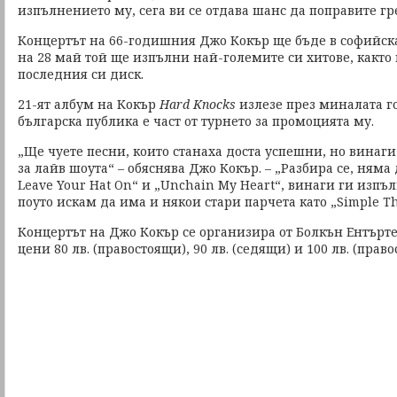
изпълнението му, сега ви се отдава шанс да поправите гр
Концертът на 66-годишния Джо Кокър ще бъде в софийска
на 28 май той ще изпълни най-големите си хитове, както 
последния си диск.
21-ят албум на Кокър
Hard Knocks
излезе през миналата го
българска публика е част от турнето за промоцията му.
„Ще чуете песни, които станаха доста успешни, но винаг
за лайв шоута“ – обяснява Джо Кокър. – „Разбира се, няма
Leave Your Hat On“ и „Unchain My Heart“, винаги ги изпъл
поуто искам да има и някои стари парчета като „Simple Th
Концертът на Джо Кокър се организира от Болкън Ентърте
цени 80 лв. (правостоящи), 90 лв. (седящи) и 100 лв. (прав