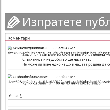
Изпратете пуб
Коментари
berby написа:
Защо при тези цени на билети няма определени ме
блъсканица и неудобство ще настанат...
Не може ли поне едно нещо в нашата родина да се
sensen написа:
Купих си билет от 100 лв но няма място защо
Guest
*