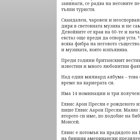
завинаги, се радва на неговите п
тълпи туристи.
Скандален, чаровен и неоспорван
диря в световната музика и не сам
Девойките от края на 60-те и нач
екстаз още преди да отвори уста. 
всяка фибра на неговото същество
и музиката, която изпълнява.
Преди години британският вестн
известни и много любопитни факта
Над един милиард албума – това е
време на кариерата си.
Има 14 номинации и три получен
Елвис Арон Пресли е рожденото и
пише Елвис Аарон Пресли. Малко 
второто си име, по подобие на би
Моисей.
Елвис е потомък на прадядото на
на бившия американски президент