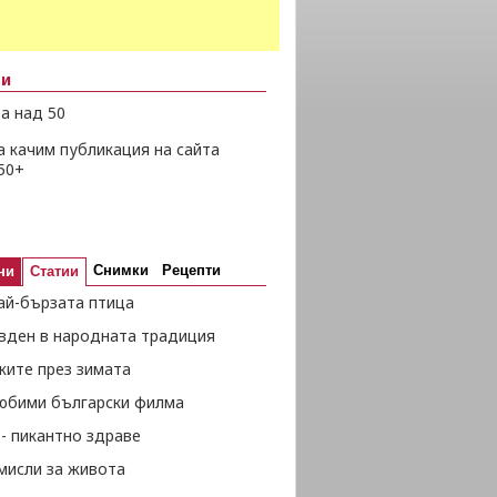
ни
а над 50
а качим публикация на сайта
50+
Снимки
Рецепти
ни
Статии
ай-бързата птица
вден в народната традиция
жите през зимата
любими български филма
- пикантно здраве
мисли за живота