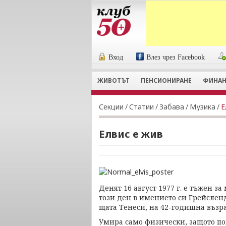
Вход
Влез чрез Facebook
ЖИВОТЪТ
ПЕНСИОНИРАНЕ
ФИНАН
Секции
/
Статии
/
Забава
/
Музика
/
Е
Елвис е жив
Денят 16 август 1977 г. е тъжен з
този ден в имението си Грейслен
щата Тенеси, на 42-годишна възра
Умира само физически, защото пок