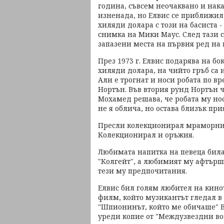
година, съвсем неочаквано и нак
изненада, но Елвис се приближил 
хиляди долара с този на басиста 
снимка на Мики Маус. След тази 
запазени места на първия ред на 
През 1973 г. Елвис подарява на б
хиляди долара, на чийто гръб са
Али е трогнат и носи робата по в
Нортън. Във втория рунд Нортън ч
Мохамед решава, че робата му нос
не я облича, но остава близък при
Пресли колекционирал мраморни 
Колекционирал и оръжия.
Любимата напитка на певеца била 
"Колгейт", а любимият му афтърш
тези му предпочитания.
Елвис бил голям любител на кино
филм, който музикантът гледал в 
"Шпионинът, който ме обичаше" В 
уреди копие от "Междузвездни вой