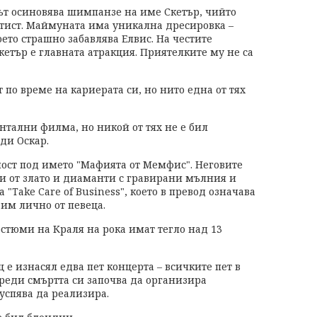
цът осиновява шимпанзе на име Скетър, чийто
тист. Маймуната има уникална дресировка –
ето страшно забавлява Елвис. На честите
етър е главната атракция. Приятелките му не са
 по време на кариерата си, но нито една от тях
ентални филма, но никой от тях не е бил
ди Оскар.
ност под името "Мафията от Мемфис". Неговите
ни от злато и диаманти с гравирани мълния и
 "Take Care of Business", което в превод означава
 им лично от певеца.
стюми на Краля на рока имат тегло над 13
е изнасял едва пет концерта – всичките пет в
преди смъртта си започва да организира
 успява да реализира.