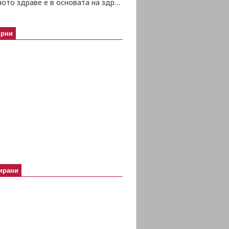
Психичното здраве е в основата на здравето изобщо
ярни
ирани