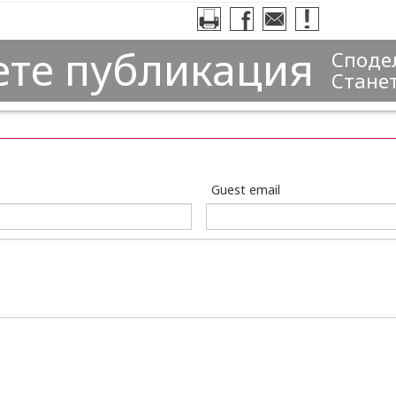
ете публикация
Сподел
Станет
Guest email