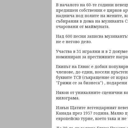
В началото на 60-те години певе
предишен собственик е цирков ар
наднича под полите на жените, ко
събирания в дома на музиканта Ск
очаровани от маймуната.
Над 600 песни записва музикантът
не е негово дело.
Участва в 31 игрални и в 2 докум
номиниран за престижните награ
Екипът на Елвис е добил популяр
членове, до един, носели пръсте
буквите TCB (съкращение от израза
"Грижи се за бизнеса") , подарени
Някои от уникалните сценични ко
килограма.
Извън Щатите легендарният певец 
Канада през 1957 година. Малко 
европейско турне, което така и не