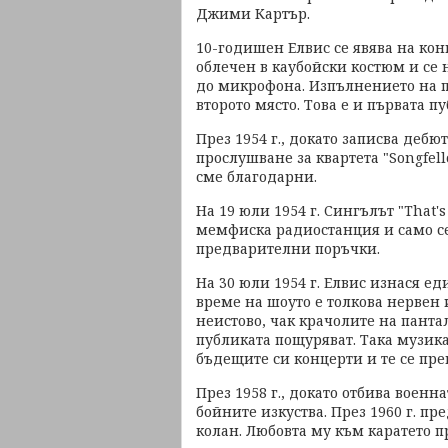
Джими Картър.
10-годишен Елвис се явява на ко
облечен в каубойски костюм и се н
до микрофона. Изпълнението на п
второто място. Това е и първата п
През 1954 г., докато записва дебю
прослушване за квартета "Songfell
сме благодарни.
На 19 юли 1954 г. Сингълът "That's
мемфиска радиостанция и само с
предварителни поръчки.
На 30 юли 1954 г. Елвис изнася е
време на шоуто е толкова нервен 
неистово, чак крачолите на панта
публиката пощуряват. Така музик
бъдещите си концерти и те се пре
През 1958 г., докато отбива военн
бойните изкуства. През 1960 г. п
колан. Любовта му към каратето п