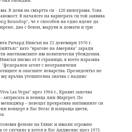
е бил блондин.
ама. В деня на смъртта си - 120 килограма. Това
комост. В началото на кариерата си той заявява
ong Roundup", че е способен на едно ядене да
ирене, два с бекон, маруля и домати и три
нта Ричард Никсън на 21 декември 1970 г.
Бийтълс" като "врагове на Америка" заради
нти-виетнамските им политически убеждения.
иксън писмо от 6 страници, в което изразява
а "федерален агент с неограничени
тиците и опасните лекарства. Президентът не
о му връчва утешителна значка с надпис
va Las Vegas" през 1964 г., Кралят започва
 – актрисата и певица Анн-Маргрет. По
в мениджър – певецът прекратява интимните си
еин концерт в Лас Вегас й изпраща цветя,
а.
 големи фенове на Елвис и имали огромно
а се случило в хотел в Лос Анджелис през 1973