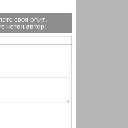
ете своя опит.
е четен автор!