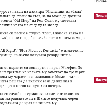
нкурс за певци на панаира "Мисисипи-Алабама",
алага да стъпи на стол, за да може да достига
Попул
есента "Old Shep" на Ред Фоли му спечелва
ублична изява на бъдещата звезда.
тните си песни в студио "Сън", Елвис се явява на
ows", но не го одобряват. За което можем само да
 All Right"/ "Blue Moon of Kentucky" е излъчен по
едмица по-късно получава рекордните 6000
дин от първите си концерти в парк в Мемфис. По
и напрегнат, че краката му започват да треперят
лона му чарлстон се залюляват. Момичетата в
Дискут
антът решава да включи тези движения в
връщат в негов танцувален почерк.
ата си служба в Германия, Елвис се запалва по
реди завръщането си в Щатите получава черен
родължава до края на живота му .