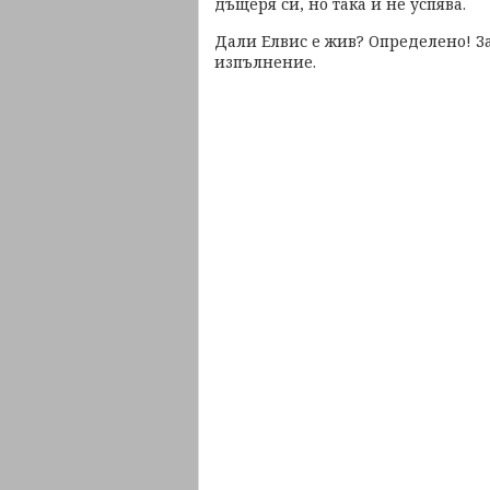
дъщеря си, но така и не успява.
Дали Елвис е жив? Определено! За
изпълнение.