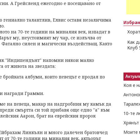
есни. А Грейсленд ежегодно е посещавано от
о гениално талантлив, Елвис оставя незаличима
Избра
о.
алото на 70-те години на миналия век, изпадат в
Хорат
Чарът му, неустоимият му чар, се излъчва от
Как д
. Фатално силен и магически въздействащ. Както
Клуб 
ик "Индипендънт" напомни някои малко
 от живота на звездата:
 бройката албуми, които певецът е продал по
Актуал
Коя е н
и награди Грамми.
Антоно
ме на певеца, макар на надгробния му камък да
Тарале
преди смъртта си той прибавя още едно "а" към
10-те 
блейския Аарон, брат на еврейския пророк
Хрянът 
Моите 
 Ейбрахам Линкълн и много далечен братовчед
 от 70-те години на миналия век, актьорът