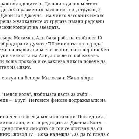
арало младоците от Цепелин да онемеят от
до тях и разменил часовника си , струващ 5
- Джон Пол Джоунс - на чийто часовник имало
среща музикантите от групата имали редовни
всеки концерт на звездата.
оксьора Мохамед Али бяла роба на стойност 10
 избродирани думите "Шампионът на народа".
реме на първия си мач с вечния си съперник Кен
упи челюстта на Али, а после го побеждава.
и лоша прокоба и се заклева никога повече да
ятел на Елвис.
статуи на Венера Милоска и Жана д'Арк.
"Пепси кола", любимата паста за зъби –
ейв – "Брут". Неговите фенове подражавали на
то и често посещавал киносалони. Последният
киносалон, е от поредицата за Джеймс Бонд –
деня преди смъртта си той се опитвал да си
ни: Епизод IV – Нова надежда", за да го гледа с