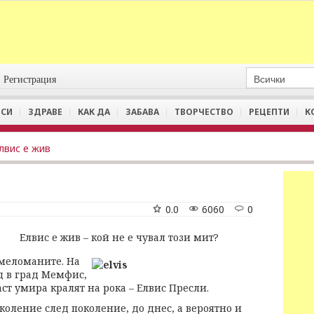
Регистрация
СИ
ЗДРАВЕ
КАК ДА
ЗАБАВА
ТВОРЧЕСТВО
РЕЦЕПТИ
К
лвис е жив
0.0
6060
0
Елвис е жив – кой не е чувал този мит?
а меломаните. На
д в град Мемфис,
ст умира кралят на рока – Елвис Пресли.
оление след поколение, до днес, а вероятно и