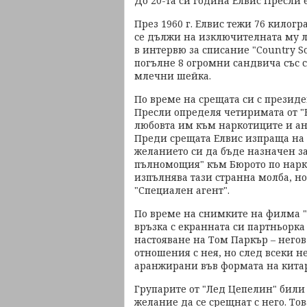
До 20-та си година Елвис Пресли 
През 1960 г. Елвис тежи 76 килогр
се дължи на изключителната му ла
в интервю за списание "Country S
погълне 8 огромни сандвича със с
млечни шейка.
По време на срещата си с президе
Пресли определя четиримата от "
любовта им към наркотиците и а
Преди срещата Елвис изпраща на Н
желанието си да бъде назначен з
пълномощия" към Бюрото по нарко
изпълнява тази странна молба, н
"Специален агент".
По време на снимките на филма "Vi
връзка с екранната си партньорка
настояване на Том Паркър – него
отношения с нея, но след всеки н
аранжирани във формата на китар
Групарите от "Лед Цепелин" били
желание да се срещнат с него. Тов