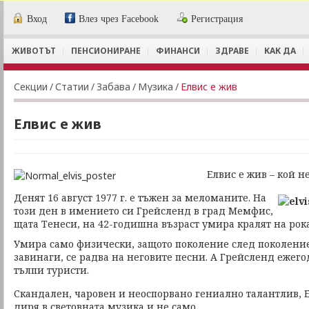
Вход
Влез чрез Facebook
Регистрация
ЖИВОТЪТ
ПЕНСИОНИРАНЕ
ФИНАНСИ
ЗДРАВЕ
КАК ДА
Секции
/
Статии
/
Забава
/
Музика
/
Елвис е жив
Елвис е жив
Елвис е жив – кой н
Денят 16 август 1977 г. е тъжен за меломаните. На
този ден в имението си Грейсленд в град Мемфис,
щата Тенеси, на 42-годишна възраст умира кралят на рока
Умира само физически, защото поколение след поколение,
завинаги, се радва на неговите песни. А Грейсленд ежего
тълпи туристи.
Скандален, чаровен и неоспорвано гениално талантлив, 
диря в световната музика и не само.