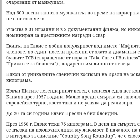
очаровани от маймуната.
Над 600 песни записва музикантът по време на кариерата 
не е негово дело.
Участва в 31 игрални и в 2 документални филма, но никой
номиниран за престижните награди Оскар.
Екипът на Елвис е добил популярност под името "Мафият
членове, до един, носели пръстени от злато и диаманти 
буквите TCB (съкращение от израза "Take Care of Business"
"Грижи се за бизнеса") , подарени им лично от певеца.
Някои от уникалните сценични костюми на Краля на рока
килограма.
Извън Щатите легендарният певец е изнасял едва пет кон
Канада през 1957 година. Малко преди смъртта си започв
европейско турне, което така и не успява да реализира.
До 20-та си година Елвис Пресли е бил блондин.
През 1960 г. Елвис тежи 76 килограма. В деня на смъртта с
се дължи на изключителната му лакомост. В началото на 
в интервю за списание "Country Song Roundup", че е спос