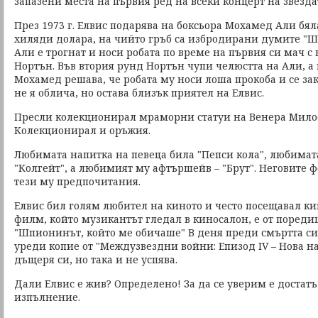
запазени места на първия ред на всеки концерт на звезда
През 1973 г. Елвис подарява на боксьора Мохамед Али бял
хиляди долара, на чийто гръб са избродирани думите "Ш
Али е трогнат и носи робата по време на първия си мач с
Нортън. Във втория рунд Нортън чупи челюстта на Али, а 
Мохамед решава, че робата му носи лоша прокоба и се за
не я облича, но остава близък приятел на Елвис.
Пресли колекционирал мраморни статуи на Венера Милос
Колекционирал и оръжия.
Любимата напитка на певеца била "Пепси кола", любимата
"Колгейт", а любимият му афтършейв – "Брут". Неговите 
тези му предпочитания.
Елвис бил голям любител на киното и често посещавал к
филм, който музикантът гледал в киносалон, е от пореди
"Шпионинът, който ме обичаше" В деня преди смъртта си 
уреди копие от "Междузвездни войни: Епизод IV – Нова на
дъщеря си, но така и не успява.
Дали Елвис е жив? Определено! За да се уверим е достат
изпълнение.