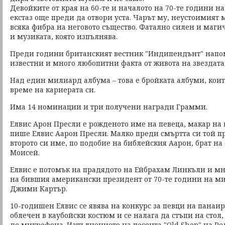
Девойките от края на 60-те и началото на 70-те години н
екстаз още преди да отвори уста. Чарът му, неустоимият м
всяка фибра на неговото същество. Фатално силен и маги
и музиката, която изпълнява.
Преди години британският вестник "Индипендънт" напо
известни и много любопитни факта от живота на звездата
Над един милиард албума – това е бройката албуми, коит
време на кариерата си.
Има 14 номинации и три получени награди Грамми.
Елвис Арон Пресли е рожденото име на певеца, макар на
пише Елвис Аарон Пресли. Малко преди смъртта си той п
второто си име, по подобие на библейския Аарон, брат на
Моисей.
Елвис е потомък на прадядото на Ейбрахам Линкълн и мн
на бившия американски президент от 70-те години на ми
Джими Картър.
10-годишен Елвис се явява на конкурс за певци на панаи
облечен в каубойски костюм и се налага да стъпи на стол,
до микрофона. Изпълнението на песента "Old Shep" на Р