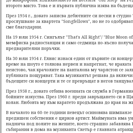
второто място. Това е и първата публична изява на бъдеща
През 1954 г., докато записва дебютните си песни в студио 
прослушване за квартета "Songfellows", но не го одобрява
сме благодарни.
На 19 юли 1954 г. Сингълът "That's All Right"/ "Blue Moon o
мемфиска радиостанция и само седмица по-късно получа
предварителни поръчки.
На 30 юли 1954 г. Елвис изнася един от първите си концер
време на шоуто е толкова нервен и напрегнат, че краката
неистово, чак крачолите на панталона му чарлстон се за
публиката пощуряват. Така музикантът решава да включи
бъдещите си концерти и те се превръщат в негов танцува
През 1958 г., докато отбива военната си служба в Германия
бойните изкуства. През 1960 г. преди завръщането си в Щ
колан. Любовта му към каратето продължава до края на жи
В началото на 60-те години певецът осиновява шимпанзе 
предишен собственик е цирков артист. Маймуната има у
наднича под полите на жените, което страшно забавлява Е
събирания в дома на музиканта Скетър е главната атракц