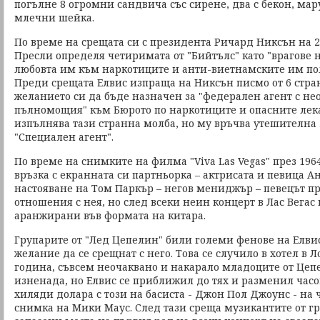
погълне 8 огромни сандвича със сирене, два с бекон, мар
млечни шейка.
По време на срещата си с президента Ричард Никсън на 2
Пресли определя четиримата от "Бийтълс" като "врагове 
любовта им към наркотиците и анти-виетнамските им по
Преди срещата Елвис изпраща на Никсън писмо от 6 стран
желанието си да бъде назначен за "федерален агент с н
пълномощия" към Бюрото по наркотиците и опасните лека
изпълнява тази странна молба, но му връчва утешителна 
"Специален агент".
По време на снимките на филма "Viva Las Vegas" през 1964
връзка с екранната си партньорка – актрисата и певица А
настояване на Том Паркър – негов мениджър – певецът п
отношения с нея, но след всеки неин концерт в Лас Вегас
аранжирани във формата на китара.
Групарите от "Лед Цепелин" били големи фенове на Елви
желание да се срещнат с него. Това се случило в хотел в 
година, съвсем неочаквано и накарало младоците от Цеп
изненада, но Елвис се приближил до тях и разменил часо
хиляди долара с този на басиста - Джон Пол Джоунс - на
снимка на Мики Маус. След тази среща музикантите от г