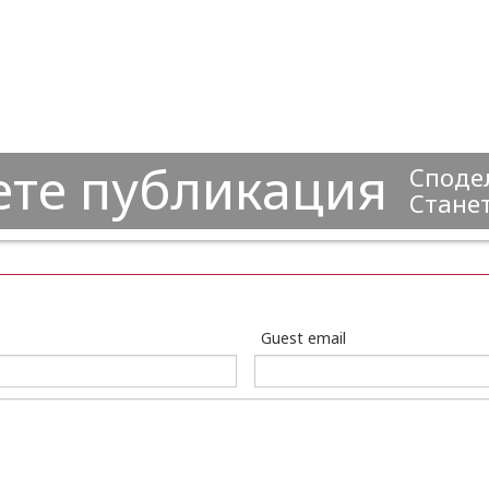
ете публикация
Сподел
Станет
Guest email