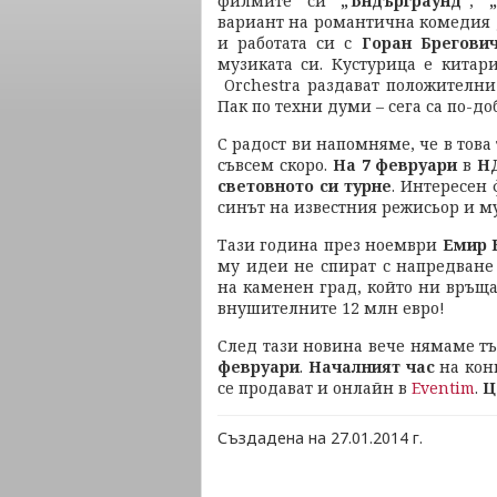
филмите си
„Ъндърграунд“
,
вариант на романтична комедия
и работата си с
Горан Брегови
музиката си. Кустурица е китар
Orchestra раздават положителни 
Пак по техни думи – сега са по-доб
С радост ви напомняме, че в това
съвсем скоро.
На 7 февруари
в
Н
световното си турне
. Интересен 
синът на известния режисьор и му
Тази година през ноември
Емир 
му идеи не спират с напредване 
на каменен град, който ни връща
внушителните 12 млн евро!
След тази новина вече нямаме т
февруари
.
Началният час
на кон
се продават и онлайн в
Eventim
.
Ц
Създадена на 27.01.2014 г.