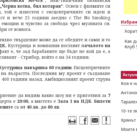
„Аризонска мечта“
, най-типичния балкански
„Черна котка, бял котарак“
. Освен с филмите си
ч
, той е известен с ексцентричните си идеи и
ист и вече 25 години заедно с The No Smoking
Избра
емоции и чувство за свобода чрез музиката си.
ри от всякога.
Хорат
 тяхно твърдение може да се обедите и сами и то
Как д
ДК
, Кустурица и компания поставят н
ачалото на
Клуб 
факт е, че зад барабаните ще бъде не кой да е, а
зикант - Стрибор, който е на 34 години.
Кустурица навършва 60 години
. Ексцентричните
на възрастта. Последния му проект е създаване
Актуал
 400 години назад. Амбициозният проект струва
Коя е н
Антоно
ърпение да видим какво шоу ни е приготвил за
7
церта е
20:00
, а мястото е
Зала 1 на НДК
.
Билети
Тарале
ените
са
от 40 лв. до 80 лв
.
10-те 
Хрянът 
Моите 