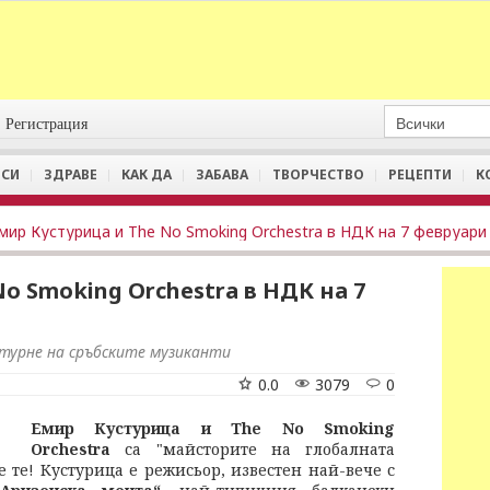
Регистрация
СИ
ЗДРАВЕ
КАК ДА
ЗАБАВА
ТВОРЧЕСТВО
РЕЦЕПТИ
К
мир Кустурица и The No Smoking Orchestra в НДК на 7 февруари
o Smoking Orchestra в НДК на 7
 турне на сръбските музиканти
0.0
3079
0
Емир Кустурица и The No Smoking
Orchestra
са "майсторите на глобалната
е те! Кустурица е режисьор, известен най-вече с