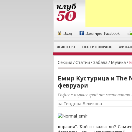
Вход
Влез чрез Facebook
ЖИВОТЪТ
ПЕНСИОНИРАНЕ
ФИНАН
Секции
/
Статии
/
Забава
/
Музика
/
Е
Емир Кустурица и The N
февруари
София е първия град от световното
на Теодора Великова
поразия". Кой го казва ли? Самит