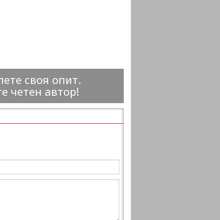
ете своя опит.
е четен автор!