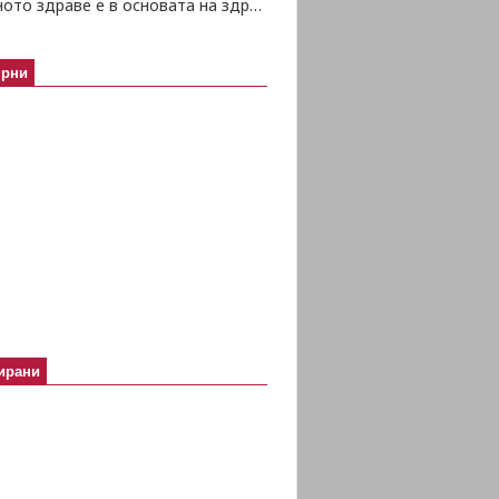
Психичното здраве е в основата на здравето изобщо
ярни
ирани