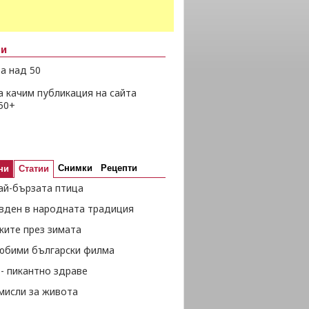
ни
а над 50
а качим публикация на сайта
50+
Снимки
Рецепти
ни
Статии
ай-бързата птица
вден в народната традиция
жите през зимата
любими български филма
- пикантно здраве
мисли за живота