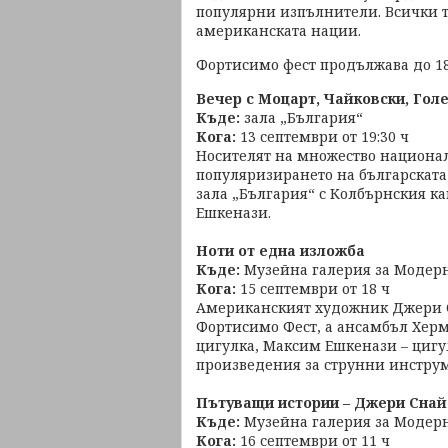
популярни изпълнители. Всички т
американската нации.
Фортисимо фест продължава до 18 
Вечер с Моцарт, Чайковски, Гол
Къде:
зала „България“
Кога:
13 септември от 19:30 ч
Носителят на множество национал
популяризирането на българската
зала „България“ с Колбърнския к
Ешкенази.
Ноти от една изложба
Къде:
Музейна галерия за Модерн
Кога:
15 септември от 18 ч
Американският художник Джери С
Фортисимо Фест, а ансамбъл Херм
цигулка, Максим Ешкенази – цигу
произведения за струнни инструм
Пътуващи истории – Джери Снай
Къде:
Музейна галерия за Модерн
Кога:
16 септември от 11 ч