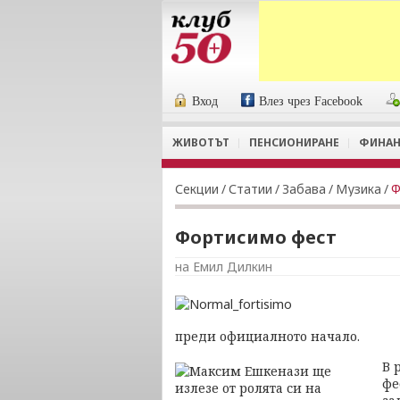
Вход
Влез чрез Facebook
ЖИВОТЪТ
ПЕНСИОНИРАНЕ
ФИНАН
Секции
/
Статии
/
Забава
/
Музика
/
Ф
Фортисимо фест
на Емил Дилкин
преди официалното начало.
В 
фе