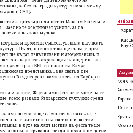
ла „България“, беше дадено началото на
стивала, който ще гради културен мост между
лгария и САЩ.
Избра
звестният цигулар и диригент Максим Ешкенази
. Заедно те обединяват усилия, за да
Хорат
 повече и по-нова музика.
Как д
е изгради и промени съществуващата нагласата
Клуб 
лтура. Пътят, по който това ще става, е чрез
 фест ще бъдат изпълнявани и американски, и
лството, веднага: откриващият концерт в зала
ят оркестър на БНР и пианистът Ендрю
 Ешкенази представиха „Два свята в две
Актуал
ршуин и Владигеров в компанията на Барбър и
Коя е н
Антоно
то си издание, Фортисимо фест вече може да се
тие, което разпали българските културни среди
Тарале
та завеса.
10-те 
Максим Ешкенази ще се опитат да наложат, е
Хрянът 
сцена на съжителство на световноизвестни
лавия. В духа на лайт мотива на феста те ще
Моите 
музиканти, изгряващи звезди и нови и не дотам