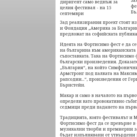
за
фе
Бъ
Зад реализирания проект стоят и
и Фондация „Америка за България“
предложат на софийската публика
Идеята на Фортисимо фест е да с
на българина към американската ку
съпоставката. Така на Фортисимо
български произведения. Доказате
„България“, на който Симфонични
Армстронг под палката на Максим
рапсодии...“, произведения от Ге
Бърнстейн.
Макар и само в началото на първо
определи като провокативно съби
седмици преди падането на първа
Традицията, която фестивалът и 
Фортисимо фест да се превърне в 
музикални творби и премиерни заг
бъдат изпълнявани от утвърдени 