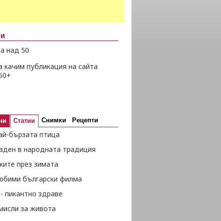
ни
а над 50
а качим публикация на сайта
50+
Снимки
Рецепти
ни
Статии
ай-бързата птица
вден в народната традиция
жите през зимата
любими български филма
- пикантно здраве
мисли за живота