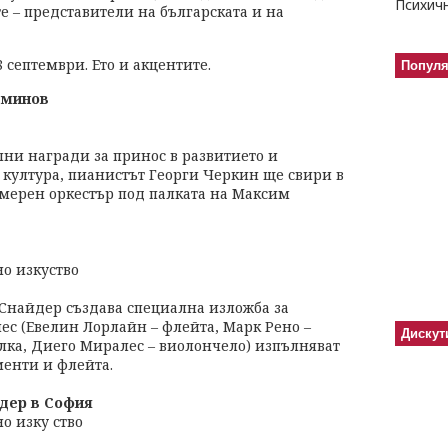
е – представители на българската и на
септември. Ето и акцентите.
Попул
еминов
ни награди за принос в развитието и
 култура, пианистът Георги Черкин ще свири в
амерен оркестър под палката на Максим
о изкуство
найдер създава специална изложба за
ес (Евелин Лорлайн – флейта, Марк Рено –
Дискут
лка, Диего Миралес – виолончело) изпълняват
енти и флейта.
дер в София
о изку ство