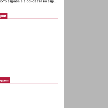
Психичното здраве е в основата на здравето изобщо
ярни
ирани