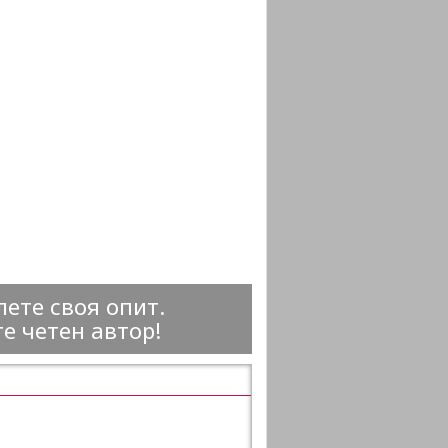
ете своя опит.
е четен автор!