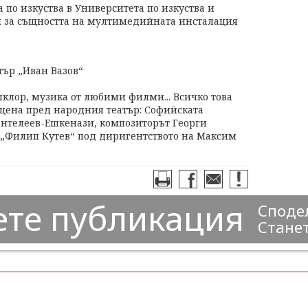
 по изкуства в Университета по изкуства и
н за същността на мултимедийната инсталация
тър „Иван Вазов“
клор, музика от любими филми... Всичко това
сцена пред народния театър: Софийската
антелеев-Ешкенази, композиторът Георги
 „Филип Кутев“ под диригентството на Максим
ете публикация
Сподел
Станет