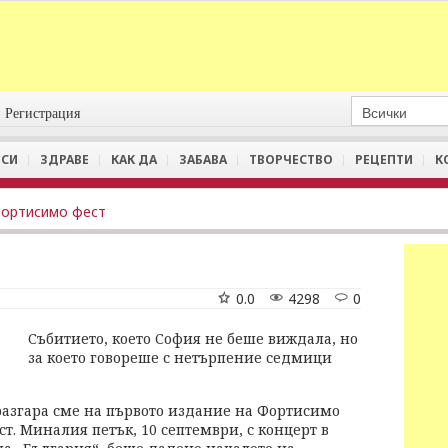
Регистрация
СИ
ЗДРАВЕ
КАК ДА
ЗАБАВА
ТВОРЧЕСТВО
РЕЦЕПТИ
К
ортисимо фест
0.0
4298
0
Събитието, което София не беше виждала, но
за което говореше с нетърпение седмици
разгара сме на първото издание на Фортисимо
ст. Миналия петък, 10 септември, с концерт в