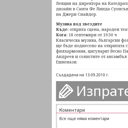
Лекция на директора на Катедрата
дизайн в Санта Фе Линда Суонсъ
на Джери Снайдер.
Музика под звездите
Къде:
открита сцена, народен теа
Кога:
18 септември от 19:30 ч
Класическа музика, български фол
ще бъде поднесено на откритата 
филхармония, цигуларят Веско П
Андреев и солистите от ансамбъл
Ешкенази.
Създадена на 13.09.2010 г.
Изпрат
Коментари
Все още няма коментари