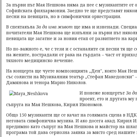
За първи път Мая Нешкова няма да пее с музикантите от о
Софийската филхармония. Заедно те ще представят някои
песни на певицата, но в симфонични оркестрации.
В спектакъла
За да има живот
ще има и изненади. Специа
почитатели Мая Нешкова ще изпълни за първи път няколко
певицата ще загатне и за новия етап от развитието на кар
Но по-важното е, че с тези и с останалите си песни тя ще
на жените, пострадали от рака на гърдата – част от прих
тяхното медицинско лечение.
На концерта ще чуете композицията „Ден", която Мая Не
със солисти на Музикалния театър „Стефан Македонски" 
Дамянова и тенора Марио Николов.
И понеже концертът
За д
проект, ето и другата му 
съпруга на Мая Нешкова, Кирил Икономов.
Общо 150 музиканти ще се качат на голямата сцена в НДК,
неговата симфонична музика. И ако досега акад. Кирил И
предимно като съпруг на Мая Нешкова и майстор на шлаг
програма той дава сериозна заявка за място сред нашите