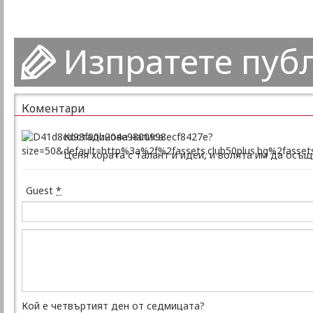
Изпратете пуб
Коментари
Костадинова написа:
Ценя хората с талант и идеи, и волята им да осъщ
Guest
*
Кой е четвъртият ден от седмицата?