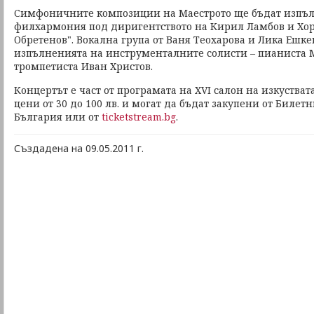
Симфоничните композиции на Маестрото ще бъдат изпъл
филхармония под диригентството на Кирил Ламбов и Хор
Обретенов". Вокална група от Ваня Теохарова и Лика Ешк
изпълненията на инструменталните солисти – пианиста 
тромпетиста Иван Христов.
Концертът е част от програмата на XVI салон на изкустват
цени от 30 до 100 лв. и могат да бъдат закупени от Билет
България или от
ticketstream.bg
.
Създадена на 09.05.2011 г.