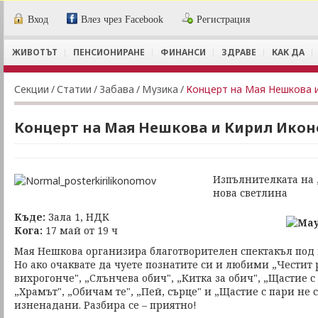
Вход
Влез чрез Facebook
Регистрация
ЖИВОТЪТ
ПЕНСИОНИРАНЕ
ФИНАНСИ
ЗДРАВЕ
КАК ДА
Секции
/
Статии
/
Забава
/
Музика
/
Концерт на Мая Нешкова 
Концерт на Мая Нешкова и Кирил Ико
Изпълнителката на 
нова светлина
Къде:
Зала 1, НДК
Кога:
17 май от 19 ч
Мая Нешкова организира благотворителен спектакъл под
Но ако очаквате да чуете познатите си и любими „Честит
вихрогонче", „Слънчева обич", „Китка за обич", „Щастие с 
„Храмът", „Обичам те", „Пей, сърце" и „Щастие с пари не с
изненадани. Разбира се – приятно!