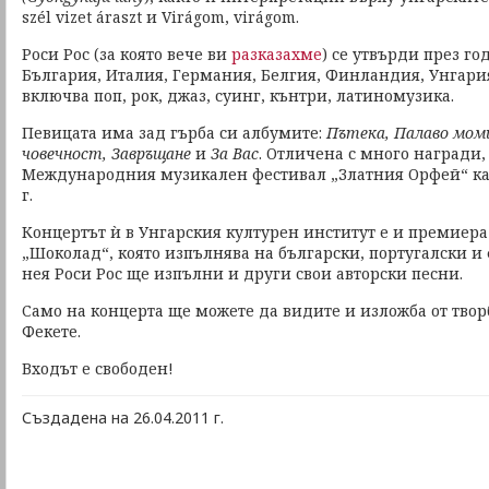
szél vizet áraszt и Virágom, virágom.
Роси Рос (за която вече ви
разказахме
) се утвърди през го
България, Италия, Германия, Белгия, Финландия, Унгария
включва поп, рок, джаз, суинг, кънтри, латиномузика.
Певицата има зад гърба си албумите:
Пътека, Палаво мом
човечност, Завръщане
и
За Вас
. Отличена с много награди, 
Международния музикален фестивал „Златния Орфей“ кат
г.
Концертът ѝ в Унгарския културен институт е и премиера 
„Шоколад“, която изпълнява на български, португалски и 
нея Роси Рос ще изпълни и други свои авторски песни.
Само на концерта ще можете да видите и изложба от тво
Фекете.
Входът е свободен!
Създадена на 26.04.2011 г.