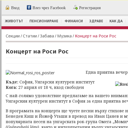
Вход
Влез чрез Facebook
Регистрация
ЖИВОТЪТ
ПЕНСИОНИРАНЕ
ФИНАНСИ
ЗДРАВЕ
КАК ДА
Секции
/
Статии
/
Забава
/
Музика
/
Концерт на Роси Рос
Концерт на Роси Рос
Една приятна вечер 
Къде:
София, Унгарски културен институт
Кога:
27 април от 18 ч, вход свободен
С най-голямо удоволствие предлагаме на вашето вниман
Унгарския културен институт в София за една приятна веч
В програмата на концерта ще чуете песни върху стихове н
Бенедек Киш и Йожеф Уташи в превод на Иван Цанев и му
популярната песен на унгарската рок-група Омега „Момич
(Gyöngyhajú lány
), както и интерпретации върху унгарскит