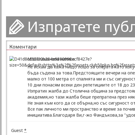
Изпратете пуб
Коментари
М.Шаламанова написа:
Не искам да кажа нищо лошо за операта като изкус
бъда съдена за това.Предстоящите вечери на опе
малко от 100 метра от спалнята ми и със сигурно
10 дни понасям всеки ден репетициите от 18 до 23
Изпратих жалба до Столична община за предстоя
академия,но тази жалба беше препратена през няк
Не зная към кого да се обърна,но със сигурност о
Все пак личното ми пространство и време за почив
инициатива.Благодаря Ви,г-жо Фандъкова,за "удо
Guest
*