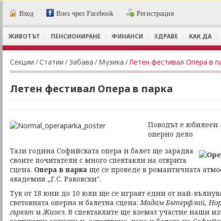
Вход
Влез чрез Facebook
Регистрация
ЖИВОТЪТ
ПЕНСИОНИРАНЕ
ФИНАНСИ
ЗДРАВЕ
КАК ДА
Секции
/
Статии
/
Забава
/
Музика
/
Летен фестивал Опера в п
Летен фестивал Опера в парка
Поводът е юбилеен 
оперно дело
Тази година Софийската опера и балет ще зарадва
своите почитатели с много спектакли на открита
сцена.
Опера в парка
ще се проведе в романтичната атмо
академия „Г.С. Раковски".
Тук от 18 юни до 10 юли ще се играят едни от най-вълну
световната оперна и балетна сцена:
Мадам Бътерфлай, Норм
гъркът
и
Жизел
. В спектаклите ще вземат участие наши и