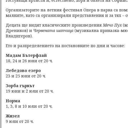
гостуващи артисти и, естествено, хора и балета на Софийс
Организаторите на летния фестивал Опера в парка са пом
малките, като са организирали представления и за тях – от 
Децата ще видят класическите произведения
Мечо Пух
(м
Дреников) и
Червената шапчица
(музикална приказка-мю
Владигеров).
Ето и разпределението на постановките по дни и часове:
Мадам Бътерфлай
18, 24 и 26 юни от 20 ч.
Лебедово езеро
23 и 25 юни от 20 ч.
Зорба гъркът
19 юни и 2 юли от 20 ч.
Норма
1, 3, 8 и 10 юли от 20 ч.
Жизел
9 юли от 20 ч.