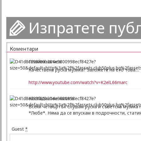
Изпратете пуб
Коментари
Пламен написа:
Качествена руска музика? Заложете на ето това....
http://www.youtube.com/watch?v=K2elL66marc
Костадинова написа:
Всеки четвъртък слушам руска и съветска музика
*Любе*. Няма да се впускам в подрочности, стати
Guest
*