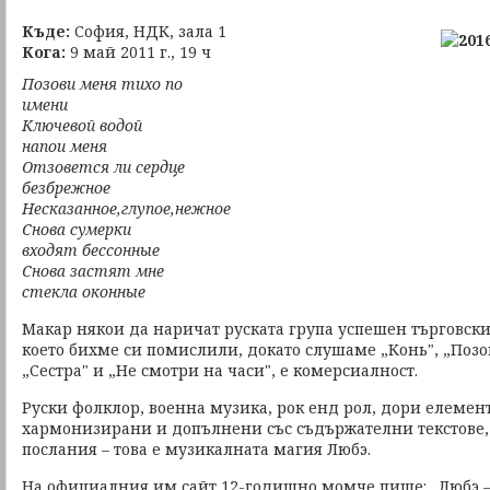
Къде:
София, НДК, зала 1
Кога:
9 май 2011 г., 19 ч
Позови меня тихо по
имени
Ключевой водой
напои меня
Отзовется ли сердце
безбрежное
Несказанное,глупое,нежное
Снова сумерки
входят бессонные
Снова застят мне
стекла оконные
Макар някои да наричат руската група успешен търговски 
което бихме си помислили, докато слушаме „Конь", „Позо
„Сестра" и „Не смотри на часи", е комерсиалност.
Руски фолклор, военна музика, рок енд рол, дори елемент
хармонизирани и допълнени със съдържателни текстове
послания – това е музикалната магия Любэ.
На официалния им сайт 12-годишно момче пише: „Любэ –