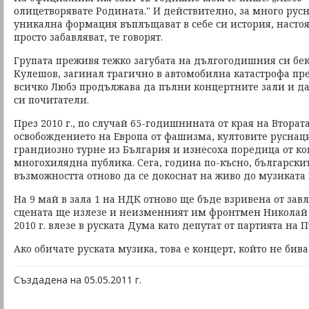
олицетворявате Родината." И действително, за много рус
уникална формация въплъщават в себе си история, настоя
просто забавляват, те говорят.
Групата преживя тежко загубата на дългогодишния си бе
Кулешов, загинал трагично в автомобилна катастрофа през
всичко Любэ продължава да пълни концертните зали и д
си почитатели.
През 2010 г., по случай 65-годишнината от края на Вторат
освобождението на Европа от фашизма, култовите руснац
грандиозно турне из България и изнесоха поредица от к
многохилядна публика. Сега, година по-късно, българск
възможността отново да се докоснат на живо до музиката
На 9 май в зала 1 на НДК отново ще бъде взривена от зав
сцената ще излезе и неизменният им фронтмен Николай Р
2010 г. влезе в руската Дума като депутат от партията на 
Ако обичате руската музика, това е концерт, който не бива
Създадена на 05.05.2011 г.