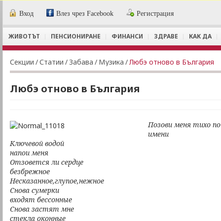
Вход
Влез чрез Facebook
Регистрация
ЖИВОТЪТ
ПЕНСИОНИРАНЕ
ФИНАНСИ
ЗДРАВЕ
КАК ДА
Секции
/
Статии
/
Забава
/
Музика
/
Любэ отново в България
Любэ отново в България
Позови меня тихо по
имени
Ключевой водой
напои меня
Отзовется ли сердце
безбрежное
Несказанное,глупое,нежное
Снова сумерки
входят бессонные
Снова застят мне
стекла оконные