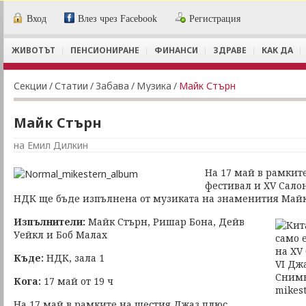
Вход
Влез чрез Facebook
Регистрация
ЖИВОТЪТ
ПЕНСИОНИРАНЕ
ФИНАНСИ
ЗДРАВЕ
КАК ДА
Секции
/
Статии
/
Забава
/
Музика
/
Майк Стърн
Майк Стърн
на Емил Дилкин
На 17 май в рамкит
фестивал и ХV Салон
НДК ще бъде изпълнена от музиката на знаменития Майк
Изпълнители:
Майк Стърн, Ришар Бона, Дейв
Уейкл и Боб Малах
Къде:
НДК, зала 1
Кога:
17 май от 19 ч
На 17 май в рамките на шестия Джаз плюс