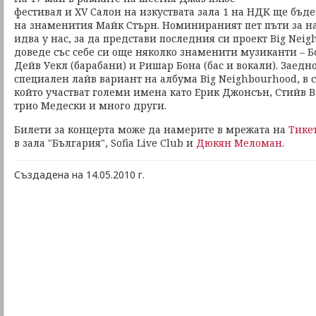
фестивал и ХV Салон на изкуствата зала 1 на НДК ще бъд
на знаменития Майк Стърн. Номинираният пет пъти за н
идва у нас, за да представи последния си проект Big Nei
доведе със себе си още няколко знаменити музиканти – Б
Дейв Уекл (барабани) и Ришар Бона (бас и вокали). Заедн
специален лайв вариант на албума Big Neighbourhood, в 
който участват големи имена като Ерик Джонсън, Стийв В
трио Медески и много други.
Билети за концерта може да намерите в мрежата на
Тике
в зала "България", Sofia Live Club и
Дюкян Меломан
.
Създадена на 14.05.2010 г.