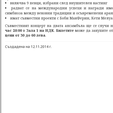
включва 9 певци, избрани след внушителен кастинг
радват се на международни успехи и награди им
симбиоза между вековни традиции и осъвременени ара
имат съвместни проекти с Боби МакФерин, Кети Мелуа, 
Съвместният концерт на двата ансамбъла ще се случи 
час 20:00
в
Зала 1 на НДК
.
Билетите
може да закупите о
цени от 30 до 60 лева
.
Създадена на 12.11.2014 г.