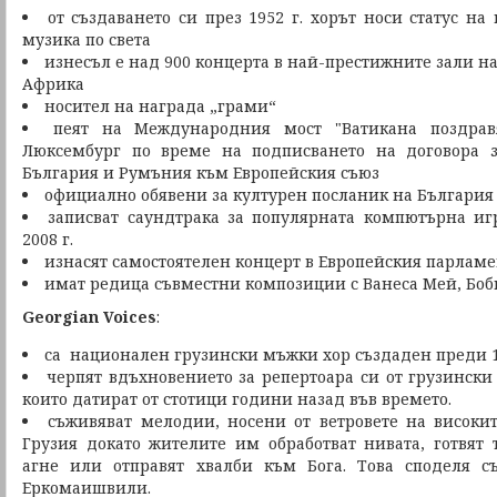
от създаването си през 1952 г. хорът носи статус на
музика по света
изнесъл е над 900 концерта в най-престижните зали на
Африка
носител на награда „грами“
пеят на Международния мост "Ватикана поздравя
Люксембург по време на подписването на договора 
България и Румъния към Европейския съюз
официално обявени за културен посланик на България 
записват саундтрака за популярната компютърна иг
2008 г.
изнасят самостоятелен концерт в Европейския парламе
имат редица съвместни композиции с Ванеса Мей, Боб
Georgian Voices
:
са национален грузински мъжки хор създаден преди 
черпят вдъхновението за репертоара си от грузинск
които датират от стотици години назад във времето.
съживяват мелодии, носени от ветровете на високи
Грузия докато жителите им обработват нивата, готвят 
агне или отправят хвалби към Бога. Това споделя с
Еркомаишвили.