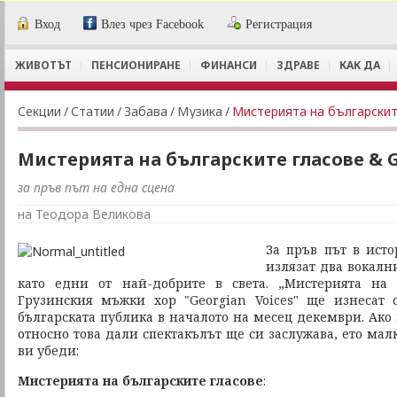
Вход
Влез чрез Facebook
Регистрация
ЖИВОТЪТ
ПЕНСИОНИРАНЕ
ФИНАНСИ
ЗДРАВЕ
КАК ДА
Секции
/
Статии
/
Забава
/
Музика
/
Мистерията на българските
Мистерията на българските гласове & G
за пръв път на една сцена
на Теодора Великова
За пръв път в ист
излязат два вокалн
като едни от най-добрите в света. „Мистерията на 
Грузинския мъжки хор "Georgian Voices" ще изнесат 
българската публика в началото на месец декември. Ако
относно това дали спектакълът ще си заслужава, ето ма
ви убеди:
Мистерията на българските гласове
: