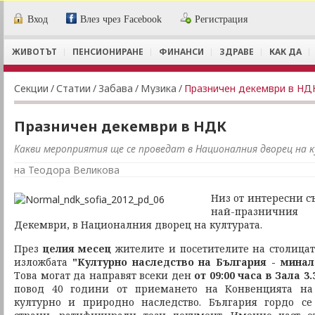
Вход
Влез чрез Facebook
Регистрация
ЖИВОТЪТ
ПЕНСИОНИРАНЕ
ФИНАНСИ
ЗДРАВЕ
КАК ДА
Секции
/
Статии
/
Забава
/
Музика
/
Празничен декември в НД
Празничен декември в НДК
Какви мероприятия ще се проведат в Националния дворец на к
на Теодора Великова
Низ от интересни съ
най-празничния
Декември, в Националния дворец на културата.
През
целия месец
жителите и посетителите на столицат
изложбата
"Културно наследство на България - мина
Това могат да направят всеки ден
от 09:00 часа в Зала 3.
повод 40 години от приемането на Конвенцията на
културно и природно наследство. България гордо с