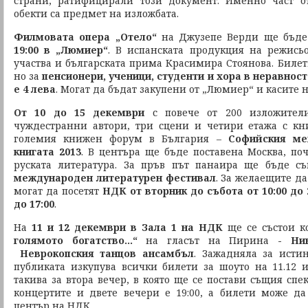
страни, ратифицирали този документ. Именно част о
обекти са предмет на изложбата.
Филмовата опера „Отело“
на Джузепе Верди ще бъде
19:00 в „Люмиер“
. В испанската продукция на режись
участва и българската прима Красимира Стоянова. Билет
но за
пенсионери, ученици, студенти и хора в неравнос
е 4 лева
. Могат да бъдат закупени от „Люмиер“ и касите 
От 10 до 15 декември
с повече от 200 изложители
чуждестранни автори, три сцени и четири етажа с кн
големия книжен форум в България –
Софийския ме
книгата 2013
. В центъра ще бъде поставена Москва, поч
руската литература. За пръв път панаира ще бъде с
международен литературен фестивал
. За желаещите да
могат да посетят
НДК от вторник до събота от 10:00 до 2
до 17:00
.
На
11 и 12 декември в Зала 1 на НДК
ще се състои к
голямото богатство...“
на гласът на Пирина
- Ник
Неврокопския танцов ансамбъл
. Зажадняла за исти
публиката изкупува всички билети за шоуто на 11.12 
такива за втора вечер, в която ще се постави същия спе
концертите и двете вечери е 19:00, а билети може да
център на НДК.