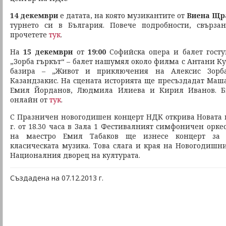
14 декември
е датата, на която музикантите от
Виена Щр
турнето си в България. Повече подробности, свърз
прочетете
тук
.
На
15 декември
от
19:00
Софийска опера и балет гост
„Зорба гъркът“ – балет нашумял около филма с Антани Куи
базира – „Живот и приключения на Алексис Зорба
Казандзакис. На сцената историята ще пресъздадат Маша
Емил Йорданов, Людмила Илиева и Кирил Иванов. Б
онлайн от
тук
.
С Празничен новогодишен концерт НДК открива Новата г
г. от 18.30 часа в Зала 1 Фестивалният симфоничен орке
на маестро Емил Табаков ще изнесе концерт за 
класическата музика. Това слага и края на Новогодишн
Националния дворец на културата.
Създадена на 07.12.2013 г.