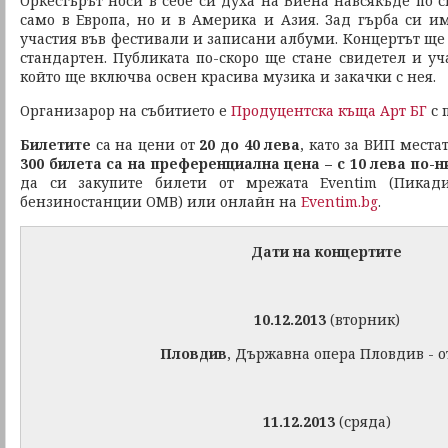
Оркестърът носи в себе си духа на Виена навсякъде по с
само в Европа, но и в Америка и Азия. Зад гърба си и
участия във фестивали и записани албуми. Концертът ще 
стандартен. Публиката по-скоро ще стане свидетел и уч
който ще включва освен красива музика и закачки с нея.
Организарор на събитието е
Продуцентска къща Арт БГ
с 
Билетите
са на цени от
20 до 40 лева
, като за ВИП места
300 билета са на преференциална цена – с 10 лева по-
да си закупите билети от мрежата Eventim (Пикади
бензиностанции ОМВ) или онлайн на
Eventim.bg
.
Дати на концертите
10.12.2013
(вторник)
Пловдив
, Държавна опера Пловдив - 
11.12.2013
(сряда)