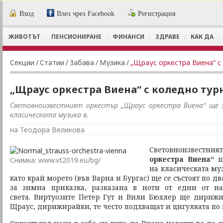
Вход
Влез чрез Facebook
Регистрация
ЖИВОТЪТ
ПЕНСИОНИРАНЕ
ФИНАНСИ
ЗДРАВЕ
КАК ДА
Секции
/
Статии
/
Забава
/
Музика
/
„Щраус оркестра Виена“ с
„Щраус оркестра Виена“ с коледно тур
Световноизвестният оркестър „Щраус оркестра Виена“ ще
класическата музика в.
на Теодора Великова
Световноизвест
оркестра Виена“
ще
Снимка: www.vt2019.eu/bg/
на класическата муз
като край морето (във Варна и Бургас) ще се състоят по д
за зимна приказка, разказана в ноти от едни от н
света. Виртуозите Петер Гут и Вили Бюхлер ще дирижи
Щраус, дирижирайки, те често подхващат и цигулката по 