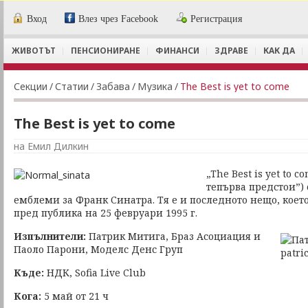
Вход
Влез чрез Facebook
Регистрация
ЖИВОТЪТ
ПЕНСИОНИРАНЕ
ФИНАНСИ
ЗДРАВЕ
КАК ДА
Секции
/
Статии
/
Забава
/
Музика
/
The Best is yet to come
The Best is yet to come
на Емил Дилкин
„The Best is yet to 
тепърва предстои”) 
емблеми за Франк Синатра. Тя е и последното нещо, коет
пред публика на 25 февруари 1995 г.
Изпълнители:
Патрик Митига, Браз Асоциация и
Паоло Парони, Моделс Денс Груп
Къде:
НДК, Sofia Live Club
Кога:
5 май от 21 ч