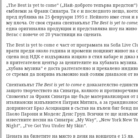
„The Best is yet to come” („Най-доброто тепърва предстои”)
емблеми за Франк Синатра. Тя е и последното нещо, коет
пред публика на 25 февруари 1995 г. Нейното име стои и
му плоча. От своя страна спектакълът
The Best is yet to come
една оригинална продукция и представлява шоу на живо 
Вегас с повече от 20 участници на сцената.
The Best is yet to come е част от програмата на Sofia Live C
врати преди около година и промени нощният живот на с
сцена под НДК е издържана изцяло в стил кабаре и джаз 
в притегателен център за ценителите на хубавата музика
„хубава музика” е доста разтегателно и прекалено индивид
се стреми да покрива възможно най-голям диапазон от не
Спектакълът
The Best is yet to come
е доказателство единств
защото творчеството на Синатра, колкото и противоречиво
Споменът за Франк Синатра ще бъде материализиран от 
италиански изпълнител Патрик Митига, а за грандиознос
допринесат Браз Асоциация в състав на пълен биг бенд п
Паоло Парони и Моделс Денс Груп. Всички те ще изпълня
известните песни на Синатра: „My Way”, „New York New Yor
Night”, „I’ve Got You Under My Skin”.
Цената на билетите на място в деня на концерта е 15 лв.