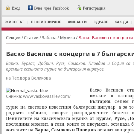
Вход
Влез чрез Facebook
Регистрация
ЖИВОТЪТ
ПЕНСИОНИРАНЕ
ФИНАНСИ
ЗДРАВЕ
КАК ДА
Секции
/
Статии
/
Забава
/
Музика
/
Васко Василев с концерти 
Васко Василев с концерти в 7 българск
Варна, Бургас, Добрич, Русе, Самоков, Пловдив и София са
премине есенното турне на българския виртуоз.
на Теодора Великова
Васко Василев от
вмъкне в натова
Снимка: www.vaskovassilev.com/
България. Седем 
турне на световно известния български цигулар, а за т
родната публика, говорят разпродадените билети 
Ценителите на класическата музика от
Бургас, Русе, Д
последния момент, а тези, които се двоумяха, останаха б
жителите на
Варна, Самоков и Пловдив
остават концерти