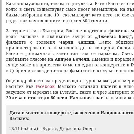
Какъвто музиканта, такава и цигулката. Васко Василев св
която в света съществуват само десет екземпляра, на въз
бихме изброили още 10 „екземпляра“ като него, но със 
радва поколения ценители и след 305 години.
За турнето си в България, Васко е подготвил
филмова м
която включва и любимите звуци от
„Джеймс Бонд“,
филмите с големия
Чарли Чаплин
. Както обикно
привилегировани от към изненади на концерта. Специал
Васко е „откраднал“, както той сам се изразява,
Свет
любимите гласове на
Андреа Бочели
. Именно и поради 
тя ще може да присъства само на един от концертите в Б
в Добрич и съвпадението на фамилиите в случая е напъл
Още подробности за предстоящото турне може да намерит
Василев във
Facebook
. Малкото останали
билети
в няко
закупите от мрежата на Eventim, както и чрез Интернет 
20 лева и стигат до 80 лева
.
Началният час
на всички ко
Дата и място на концерите, включени в Националното
Василев:
23.11 (събота) – Бургас, Държавна Опера