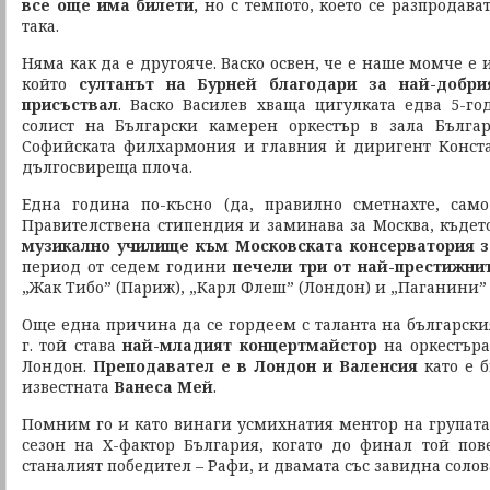
все още има билети,
но с темпото, което се разпродават
така.
Няма как да е другояче. Васко освен, че е наше момче е 
който
султанът на Бурней благодари за най-добри
присъствал
. Васко Василев хваща цигулката едва 5-г
солист на Български камерен оркестър в зала Българ
Софийската филхармония и главния ѝ диригент Конста
дългосвиреща плоча.
Една година по-късно (да, правилно сметнахте, сам
Правителствена стипендия и заминава за Москва, къдет
музикално училище към Московската консерватория з
период от седем години
печели три от най-престижни
„Жак Тибо” (Париж), „Карл Флеш” (Лондон) и „Паганини” 
Още една причина да се гордеем с таланта на българския
г. той става
най-младият концертмайстор
на оркестъра
Лондон.
Преподавател е в Лондон и Валенсия
като е 
известната
Ванеса Мей
.
Помним го и като винаги усмихнатия ментор на групата
сезон на Х-фактор България, когато до финал той пов
станалият победител – Рафи, и двамата със завидна солов