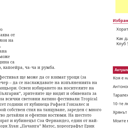
Избра
Хорат
то
чаква от
Как д
алон на
Клуб 
,
ана
 може
дина са
, капоейра, ча-ча и румба.
Актуал
фестивал ще може да се взимат уроци (за
Коя е н
ечер – да се наслаждавате на изпълненията на
Антоно
нцьори. Освен избирането на носителите на
България”, зрителите ще видят и обявената за
Тарале
на всички световни латино фестивали Tropical
10-те 
сет години от кубинеца Рафаел Гонзалес и
ой собствен стил на танцуване, зареден с много
Хрянът 
во детайли и ефектни костюми. На шестото
ират и кубинецът Соа Фернандез, един от най-
Моите 
орк Хуан „Пачанга” Матос, хореографът Ерик