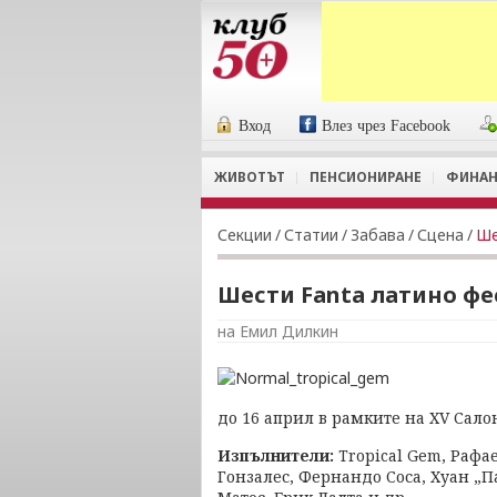
Вход
Влез чрез Facebook
ЖИВОТЪТ
ПЕНСИОНИРАНЕ
ФИНАН
Секции
/
Статии
/
Забава
/
Сцена
/
Ше
Шести Fanta латино фе
на Емил Дилкин
до 16 април в рамките на ХV Салон
Изпълнители:
Tropical Gem, Рафа
Гонзалес, Фернандо Соса, Хуан „П