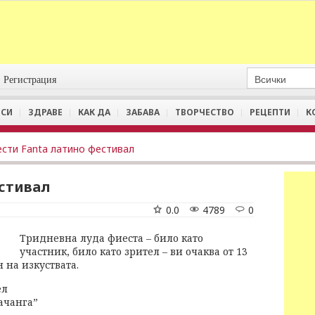
Регистрация
СИ
ЗДРАВЕ
КАК ДА
ЗАБАВА
ТВОРЧЕСТВО
РЕЦЕПТИ
К
сти Fanta латино фестивал
стивал
0.0
4789
0
Тридневна луда фиеста – било като
участник, било като зрител – ви очаква от 13
 на изкуствата.
ел
ачанга”