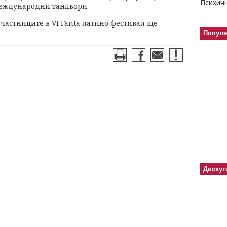
международни танцьори.
участниците в VІ Fanta латино фестивал ще
Попул
Дискут