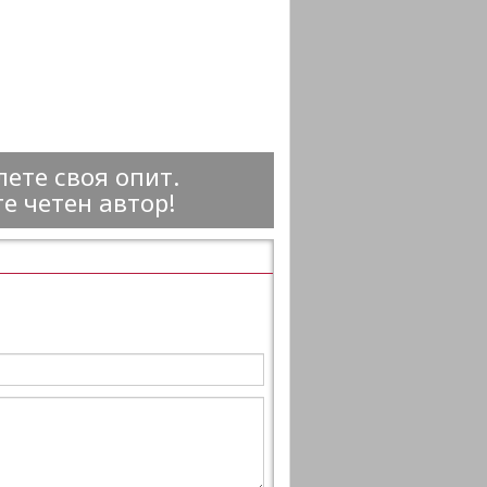
ете своя опит.
е четен автор!