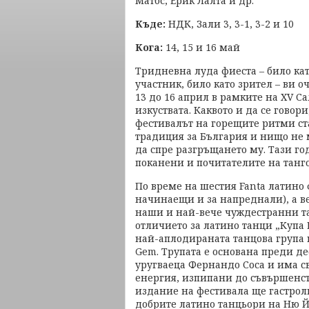
Матос, Ерик Лалта и др.
Къде:
НДК, Зали 3, 3-1, 3-2 и 10
Кога:
14, 15 и 16 май
Тридневна луда фиеста – било ка
участник, било като зрител – ви о
13 до 16 април в рамките на ХV С
изкуствата. Каквото и да се говори
фестивалът на горещите ритми ст
традиция за България и нищо не
да спре разгръщането му. Тази го
поканени и почитателите на танго
По време на шестия Fanta латино 
начинаещи и за напреднали), а в
наши и най-вече чуждестранни та
отличието за латино танци „Купа 
най-аплодираната танцова група 
Gem. Трупата е основана преди де
уругваеца Фернандо Соса и има св
енергия, изпипани до съвършенст
издание на фестивала ще гастрол
добрите латино танцьори на Ню Й