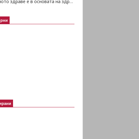
Психичното здраве е в основата на здравето изобщо
ярни
ирани