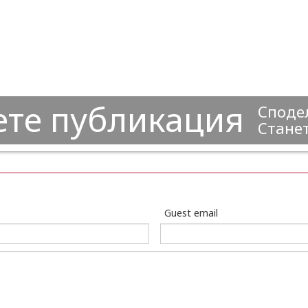
ете публикация
Сподел
Станет
Guest email