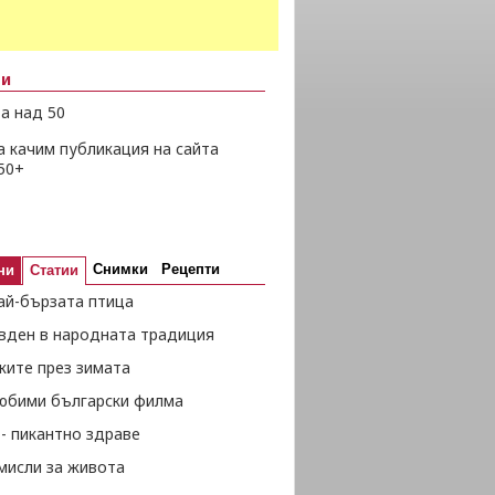
ни
а над 50
а качим публикация на сайта
50+
Снимки
Рецепти
ни
Статии
ай-бързата птица
вден в народната традиция
жите през зимата
любими български филма
- пикантно здраве
мисли за живота