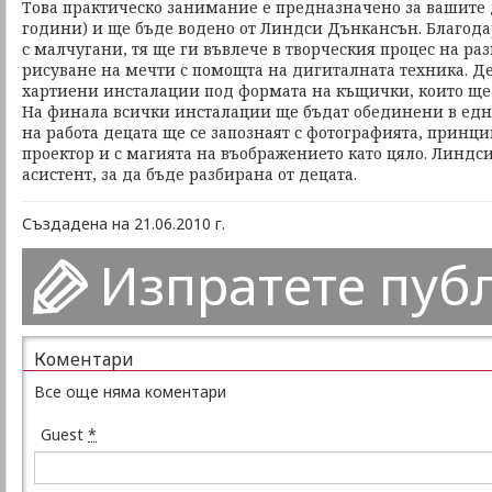
Това практическо занимание е предназначено за вашите 
години) и ще бъде водено от Линдси Дънкансън. Благода
с малчугани, тя ще ги въвлече в творческия процес на раз
рисуване на мечти с помощта на дигиталната техника. Д
хартиени инсталации под формата на къщички, които ще 
На финала всички инсталации ще бъдат обединени в една
на работа децата ще се запознаят с фотографията, принци
проектор и с магията на въображението като цяло. Линд
асистент, за да бъде разбирана от децата.
Създадена на 21.06.2010 г.
Изпратете пуб
Коментари
Все още няма коментари
Guest
*