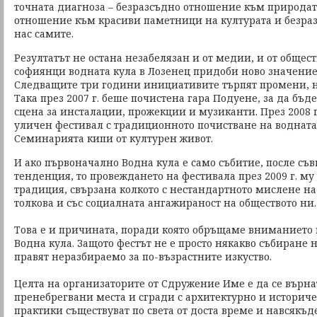
точната диагноза – безразсъдно отношение към природат
отношение към красиви паметници на културата и безра
нас самите.
Резултатът не остана незабелязан и от медии, и от обществ
софиянци водната кула в Лозенец придоби ново значение 
Следващите три години инициативите търпят промени, но
Така през 2007 г. беше почистена гара Подуене, за да бъ
сцена за инсталации, прожекции и музиканти. През 2008 
уличен фестивал с традиционното почистване на водната 
Семинарията кипи от културен живот.
И ако първоначално Водна кула е само събитие, после съ
тенденция, то провеждането на фестивала през 2009 г. му
традиция, свързана колкото с нестандартното мислене на
толкова и със социалната ангажираност на обществото ни.
Това е и причината, поради която обръщаме вниманието в
Водна кула. Защото фестът не е просто някакво събиране 
правят неразбираемо за по-възрастните изкуство.
Целта на организаторите от Сдружение Име е да се върна
пренебрегвани места и сгради с архитектурно и историч
практики съществуват по света от доста време и навсякъде