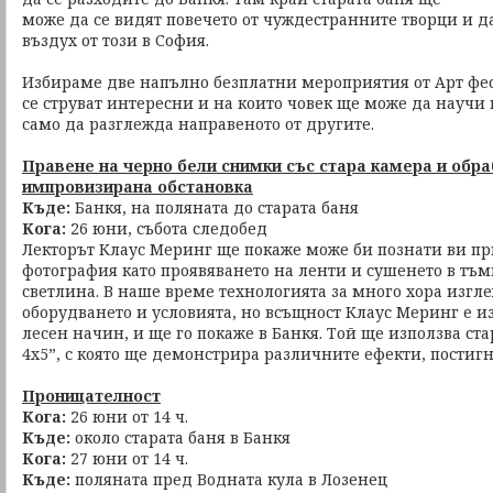
може да се видят повечето от чуждестранните творци и д
въздух от този в София.
Избираме две напълно безплатни мероприятия от Арт фес
се струват интересни и на които човек ще може да научи 
само да разглежда направеното от другите.
Правене на черно бели снимки със стара камера и обра
импровизирана обстановка
Къде:
Банкя, на поляната до старата баня
Кога:
26 юни, събота следобед
Лекторът Клаус Меринг ще покаже може би познати ви п
фотография като проявяването на ленти и сушенето в тъм
светлина. В наше време технологията за много хора изгл
оборудването и условията, но всъщност Клаус Меринг е 
лесен начин, и ще го покаже в Банкя. Той ще използва ста
4x5”, с която ще демонстрира различните ефекти, постигн
Проницателност
Кога:
26 юни от 14 ч.
Къде:
около старата баня в Банкя
Кога:
27 юни от 14 ч.
Къде:
поляната пред Водната кула в Лозенец