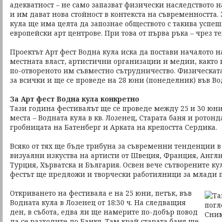
адекватност – не само запазват физически наследството н
и им дават нова стойност в контекста на съвременността. 
кула ще има целта да запознае обществото с такива усп
европейски арт центрове. При това от първа ръка – чрез 
Проектът Арт фест Водна кула иска да постави началото 
местната власт, артистични организации и медии, както 
по-отвореното им съвместно сътрудничество. Физическат
за всички и ще се проведе на 28 юни (понеделник) във Вод
За Арт фест Водна кула конкретно
Тази година фестивалът ще се проведе между 25 и 30 юн
места – Водната кула в кв. Лозенец, Старата баня и ротонд
гробницата на Батенберг и Арката на крепостта Сердика.
Всяко от тях ще бъде трибуна за съвременни тенденции 
визуални изкуства на артисти от Швеция, Франция, Англ
Турция, Хърватска и България. Освен вече сътворените к
фестът ще предложи и творчески работилници за млади 
Откриването на фестивала е на 25 юни, петък, във
Водната кула в Лозенец от 18:30 ч. На следващия
ден, в събота, едва ли ще намерите по-добър повод
да се разходите до Банкя. Там край старата баня ще