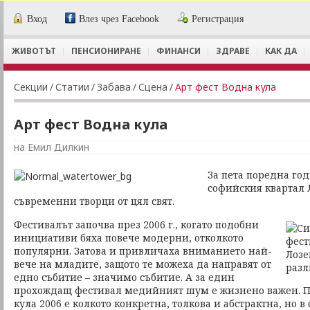
Вход
Влез чрез Facebook
Регистрация
ЖИВОТЪТ
ПЕНСИОНИРАНЕ
ФИНАНСИ
ЗДРАВЕ
КАК ДА
Секции
/
Статии
/
Забава
/
Сцена
/
Арт фест Водна кула
Арт фест Водна кула
на Емил Дилкин
За пета поредна год
софийския квартал 
съвременни творци от цял свят.
Фестивалът започва през 2006 г., когато подобни
инициативи бяха повече модерни, отколкото
популярни. Затова и привличаха вниманието най-
вече на младите, защото те можеха да направят от
едно събитие – значимо събитие. А за един
прохождащ фестивал медийният шум е жизнено важен. П
кула 2006 е колкото конкретна, толкова и абстрактна, но в