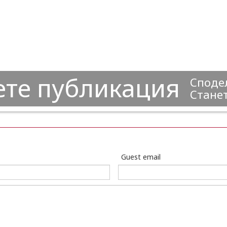
ете публикация
Сподел
Станет
Guest email