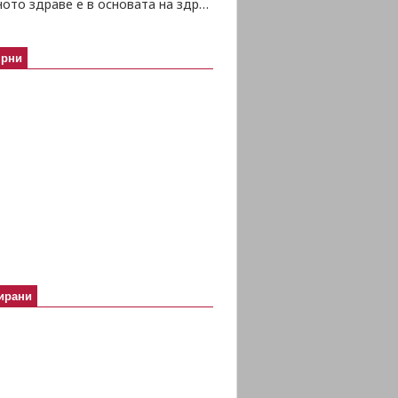
Психичното здраве е в основата на здравето изобщо
ярни
ирани