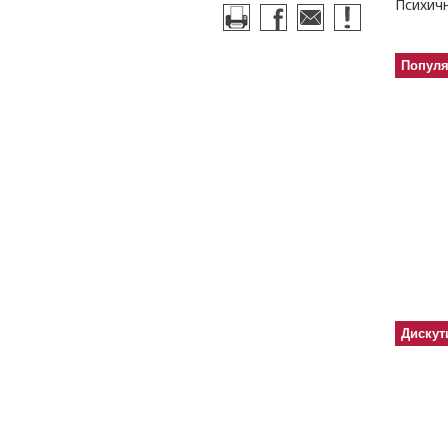
Попул
Дискут