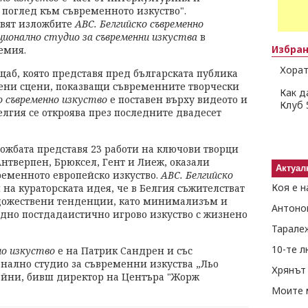
 поглед към съвременното изкуство".
авят изложбите
ABC. Белгийско съвременно
ционално студио за съвременни изкуства
в
Избра
емия.
Хорат
ащаб, която представя пред българската публика
ени сцени, показващи съвременните творчески
Как д
о съвременно изкуство
е поставен върху видеото и
Клуб 
Белгия се откроява през последните двадесет
ожбата представя 23 работи на ключови творци
Антверпен, Брюксел, Гент и Лиеж, оказали
Актуал
ременното европейско изкуство.
АВС. Белгийско
Коя е н
на кураторската идея, че в Белгия съжителстват
дожествени тенденции, като минимализъм и
Антоно
едно постдадаистично игрово изкуство с жизнено
Тарале
10-те 
но изкуство
е на Патрик Сандрен и със
нално студио за съвременни изкуства „Льо
Хрянът 
айни, бивш директор на Центъра "Жорж
Моите 