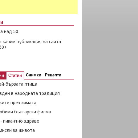
ни
а над 50
а качим публикация на сайта
50+
Снимки
Рецепти
ни
Статии
ай-бързата птица
вден в народната традиция
жите през зимата
любими български филма
- пикантно здраве
мисли за живота