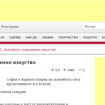
Регистрация
СИ
ЗДРАВЕ
КАК ДА
ЗАБАВА
ТВОРЧЕСТВО
РЕЦЕПТИ
К
С. Белгийско съвременно изкуство
енно изкуство
0.0
4481
0
София е първата спирка на изложбата след
представянето ѝ в Белгия
ствена галерия
нно изкуство
е част от интеркултурния и