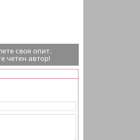
ете своя опит.
е четен автор!