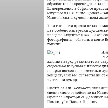
образователен проект „Дигитален
Едновременно в София се предст
изкуство
в СГХГ и
Льо Френоа – На
Националната художествена акад
Това е първата проява от такъв м
две особено интересни художеств
процеси. Акцентът в
АВС. Белгийск
фотографията – области, в които 
години.
Изл
от 
влияние върху развитието на съв
съвременно изкуство
е илюстрация 
на пръв поглед несъвместими ху
концептуализъм, съпътствани от 
чувство за хумор.
Идеята за
АВС. Белгийско съвремен
специалното съдействие на Нацио
Френоа". Куратори са Доминик П
Помпиду" и Паскал Проние.