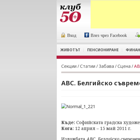
Вход
Влез чрез Facebook
ЖИВОТЪТ
ПЕНСИОНИРАНЕ
ФИНАН
Секции
/
Статии
/
Забава
/
Сцена
/
АВ
АВС. Белгийско съврем
Къде:
Софийската градска художе
Кога:
12 април – 15 май 2011 г.
Изложбата
АВС. Белгийско съвреме