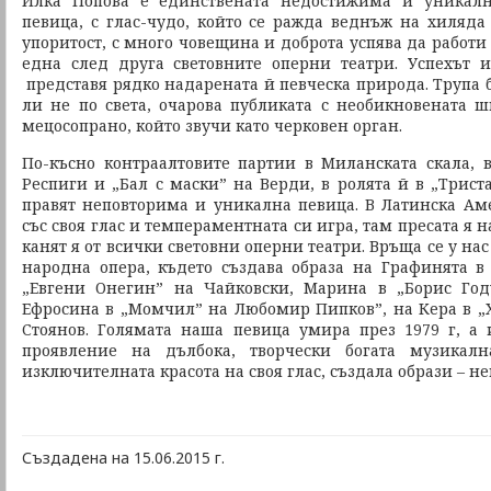
Илка Попова е единствената недостижима и уникалн
певица, с глас-чудо, който се ражда веднъж на хиляда
упоритост, с много човещина и доброта успява да работи
една след друга световните оперни театри. Успехът 
представя рядко надарената й певческа природа. Трупа б
ли не по света, очарова публиката с необикновената 
мецосопрано, който звучи като черковен орган.
По-късно контраалтовите партии в Миланската скала, 
Респиги и „Бал с маски” на Верди, в ролята й в „Трист
правят неповторима и уникална певица. В Латинска Ам
със своя глас и темпераментната си игра, там пресата я 
канят я от всички световни оперни театри. Връща се у нас
народна опера, където създава образа на Графинята в
„Евгени Онегин” на Чайковски, Марина в „Борис Год
Ефросина в „Момчил” на Любомир Пипков”, на Кера в „
Стоянов. Голямата наша певица умира през 1979 г, а 
проявление на дълбока, творчески богата музикалн
изключителната красота на своя глас, създала образи – 
Създадена на 15.06.2015 г.