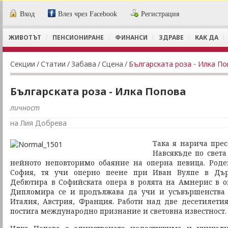
Вход
Влез чрез Facebook
Регистрация
ЖИВОТЪТ
ПЕНСИОНИРАНЕ
ФИНАНСИ
ЗДРАВЕ
КАК ДА
Секции
/
Статии
/
Забава
/
Сцена
/
Българската роза - Илка П
Българската роза - Илка Попова
личност
на Лия Добрева
Така я нарича прес
Навсякъде по света
нейното неповторимо обаяние на оперна певица. Роде
София, тя учи оперно пеене при Иван Вулпе в Държ
Дебютира в Софийската опера в ролята на Амнерис в о
Дипломира се и продължава да учи и усъвършенства 
Италия, Австрия, Франция. Работи над две десетилети
постига международно признание и световна известност.