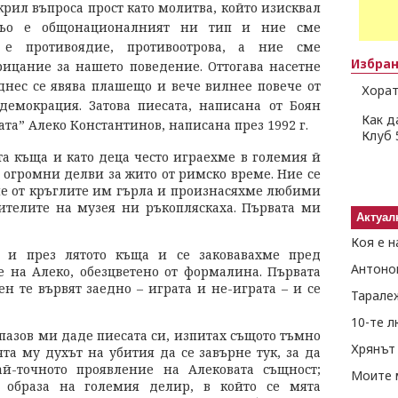
крил въпроса прост като молитва, който изисквал
ньо е общонационалният ни тип и ние сме
е противоядие, противоотрова, а ние сме
Избра
рицание за нашето поведение. Оттогава насетне
днес се явява плашещо и вече вилнее повече от
Хорат
демокрация. Затова пиесата, написана от Боян
Как д
вата” Алеко Константинов, написана през 1992 г.
Клуб 
а къща и като деца често играехме в големия й
огромни делви за жито от римско време. Ние се
хме от кръглите им гърла и произнасяхме любими
тителите на музея ни ръкопляскаха. Първата ми
Актуал
Коя е н
а и през лятото къща и се заковавахме пред
Антоно
е на Алеко, обезцветено от формалина. Първата
ен те вървят заедно – играта и не-играта – и се
Тарале
10-те 
пазов ми даде пиесата си, изпитах същото тъмно
Хрянът 
та му духът на убития да се завърне тук, за да
й-точното проявление на Алековата същност;
Моите 
 образа на големия делир, в който се мята