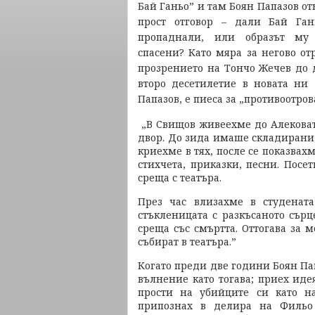
Бай Ганьо” и там Боян Папазов от
прост отговор – дали Бай Га
пропаднали, или образът му 
спасени? Като мяра за негово от
прозрението на Тончо Жечев до 
второ десетилетие в новата ни 
Папазов, е пиеса за „противоотро
„В Свищов живеехме до Алековат
двор. До зида имаше складирани 
криехме в тях, после се показва
стихчета, приказки, песни. Посе
среща с театъра.
През час влизахме в студенат
стъкленицата с разкъсаното сърц
среща със смъртта. Оттогава за м
събират в театъра.”
Когато преди две години Боян Па
вълнение като тогава; приех идея
прости на убийците си като на
припознах в делира на Фильо