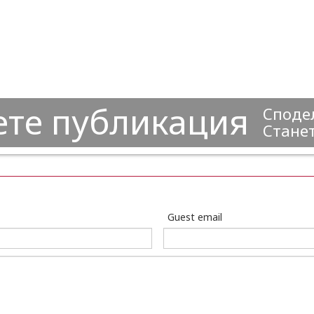
ете публикация
Сподел
Станет
Guest email