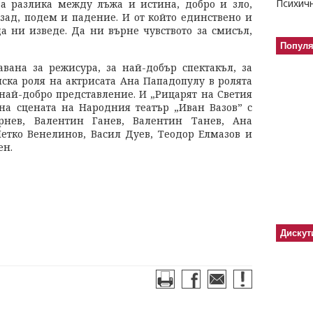
за разлика между лъжа и истина, добро и зло,
зад, подем и падение. И от който единствено и
 ни изведе. Да ни върне чувството за смисъл,
Попул
вана за режисура, за най-добър спектакъл, за
ска роля на актрисата Ана Пападопулу в ролята
 най-добро представление. И „Рицарят на Светия
 на сцената на Народния театър „Иван Вазов” с
рнев, Валентин Ганев, Валентин Танев, Ана
Петко Венелинов, Васил Дуев, Теодор Елмазов и
ен.
Дискут