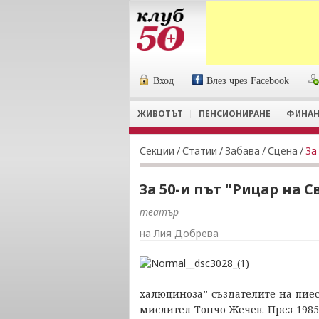
Вход
Влез чрез Facebook
ЖИВОТЪТ
ПЕНСИОНИРАНЕ
ФИНАН
Секции
/
Статии
/
Забава
/
Сцена
/
За
За 50-и път "Рицар на 
театър
на Лия Добрева
халюциноза” създателите на пие
мислител Тончо Жечев. През 1985