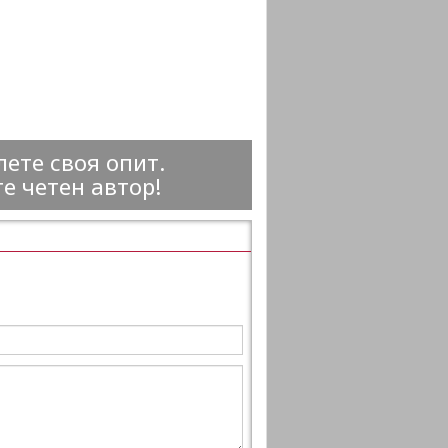
ете своя опит.
е четен автор!