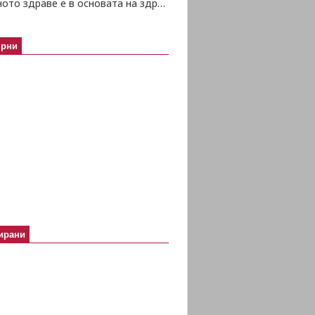
Психичното здраве е в основата на здравето изобщо
ярни
ирани