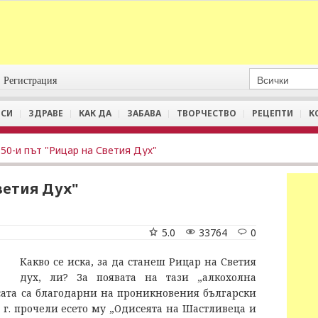
Регистрация
СИ
ЗДРАВЕ
КАК ДА
ЗАБАВА
ТВОРЧЕСТВО
РЕЦЕПТИ
К
 50-и път "Рицар на Светия Дух"
Светия Дух"
5.0
33764
0
Какво се иска, за да станеш Рицар на Светия
дух, ли? За появата на тази „алкохолна
сата са благодарни на проникновения български
 г. прочели есето му „Одисеята на Шастливеца и