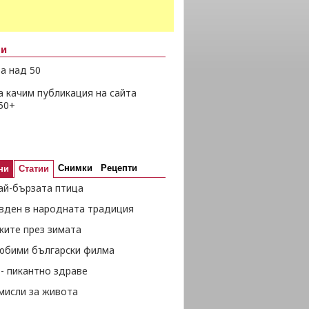
ни
а над 50
а качим публикация на сайта
50+
Снимки
Рецепти
ни
Статии
ай-бързата птица
вден в народната традиция
жите през зимата
любими български филма
- пикантно здраве
мисли за живота