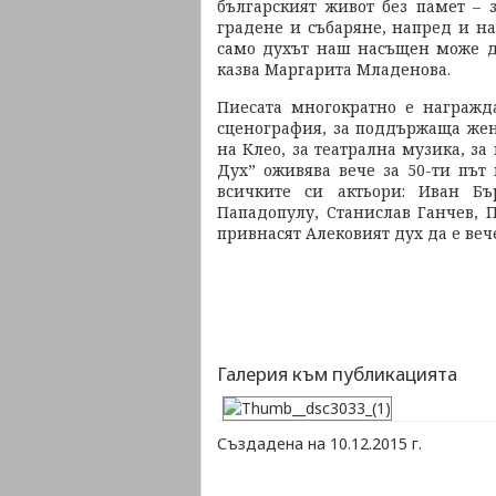
българският живот без памет – 
градене и събаряне, напред и на
само духът наш насъщен може да
казва Маргарита Младенова.
Пиесата многократно е награжда
сценография, за поддържаща жен
на Клео, за театрална музика, за
Дух” оживява вече за 50-ти път
всичките си актьори: Иван Бъ
Пападопулу, Станислав Ганчев, 
привнасят Алековият дух да е веч
Галерия към публикацията
Създадена на 10.12.2015 г.