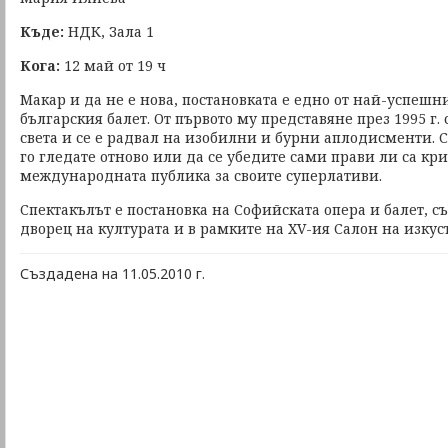
Къде:
НДК, Зала 1
Кога:
12 май от 19 ч
Макар и да не е нова, постановката е едно от най-успешни
българския балет. От първото му представяне през 1995 г.
света и се е радвал на изобилни и бурни аплодисменти. 
го гледате отново или да се убедите сами прави ли са кр
международната публика за своите суперлативи.
Спектакълът е постановка на Софийската опера и балет, 
дворец на културата и в рамките на ХV-ия Салон на изкуст
Създадена на 11.05.2010 г.