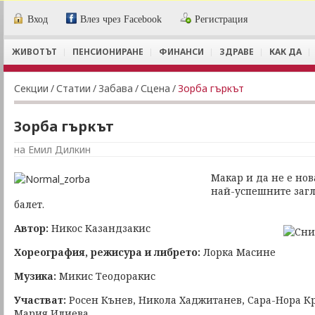
Вход
Влез чрез Facebook
Регистрация
ЖИВОТЪТ
ПЕНСИОНИРАНЕ
ФИНАНСИ
ЗДРАВЕ
КАК ДА
Секции
/
Статии
/
Забава
/
Сцена
/
Зорба гъркът
Зорба гъркът
на Емил Дилкин
Макар и да не е нов
най-успешните загл
балет.
Автор:
Никос Казандзакис
Хореография, режисура и либрето:
Лорка Масине
Музика:
Микис Теодоракис
Участват:
Росен Кънев, Никола Хаджитанев, Сара-Нора Кр
Мария Илиева