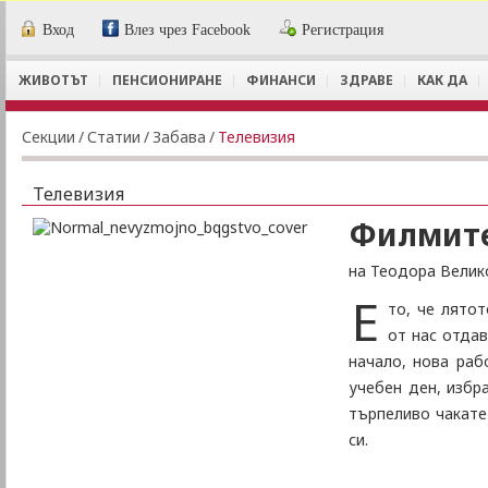
Вход
Влез чрез Facebook
Регистрация
ЖИВОТЪТ
ПЕНСИОНИРАНЕ
ФИНАНСИ
ЗДРАВЕ
КАК ДА
Секции
/
Статии
/
Забава
/
Телевизия
Телевизия
Филмите
на Теодора Велик
Е
то, че лято
от нас отдав
начало, нова раб
учебен ден, избр
търпеливо чакате
си.