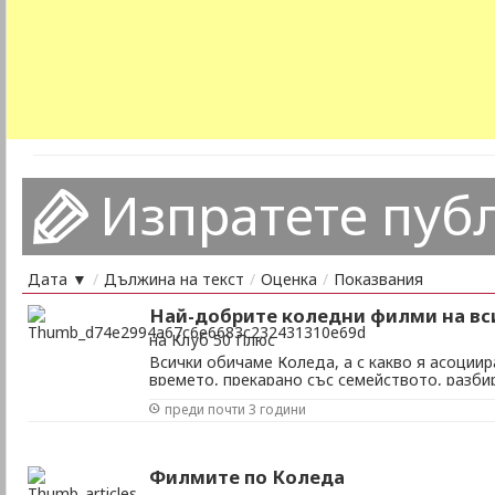
Изпратете пуб
Дата ▼
/
Дължина на текст
/
Оценка
/
Показвания
Най-добрите коледни филми на вс
на Клуб 50 Плюс
Всички обичаме Коледа, а с какво я асоциир
времето, прекарано със семейството, разбир
който имаме възможност да видим своето с
преди почти 3 години
близки и роднини. Освен вкусното хапване о
времето, прекарано в гледане на чудесна ко
Филмите по Коледа