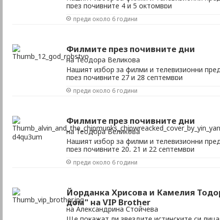
през почивните 4 и 5 октомври
преди около 6 години
Филмите през почивните дни
на Теодора Великова
Нашият избор за филми и телевизионни пред
през почивните 27 и 28 септември
преди около 6 години
Филмите през почивните дни
на Теодора Великова
Нашият избор за филми и телевизионни пред
през почивните 20, 21 и 22 септември
преди около 6 години
Йорданка Хрисова и Камелия Тодо
дом" на VIP Brother
на Александрина Стойчева
Ще покажат ли звездите истинските си лица