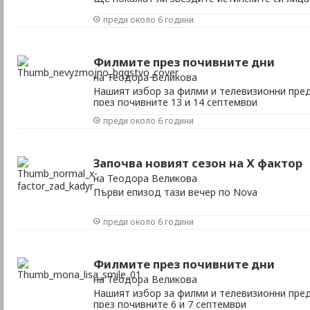
маска пред камерите на "Големия брат"
преди около 6 години
Филмите през почивните дни
на Теодора Великова
Нашият избор за филми и телевизионни пред
през почивните 13 и 14 септември
преди около 6 години
Започва новият сезон на Х фактор
на Теодора Великова
Първи епизод тази вечер по Nova
преди около 6 години
Филмите през почивните дни
на Теодора Великова
Нашият избор за филми и телевизионни пред
през почивните 6 и 7 септември