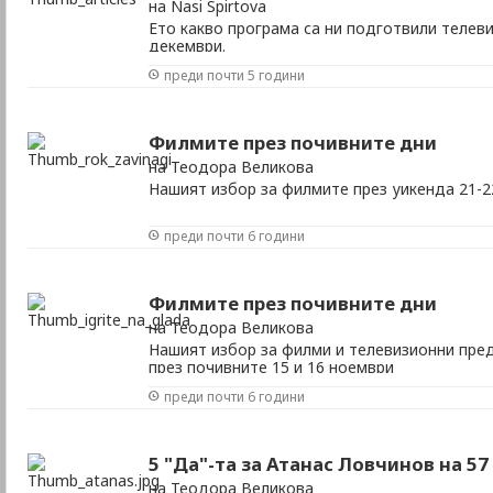
на Nasi Spirtova
Ето какво програма са ни подготвили телевиз
декември.
преди почти 5 години
Филмите през почивните дни
на Теодора Великова
Нашият избор за филмите през уикенда 21-
преди почти 6 години
Филмите през почивните дни
на Теодора Великова
Нашият избор за филми и телевизионни пред
през почивните 15 и 16 ноември
преди почти 6 години
5 "Да"-та за Атанас Ловчинов на 57
на Теодора Великова