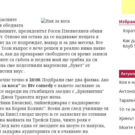
расните
Избра
в обедната
Хорат
адинките, президентът Росен Плевнелиев обяви
т. Отново ни остава да се надяваме нещата в
Как д
т да се подреждат, макар и за два месеца. Все
Клуб 
 Този въпрос е вече решен и реално няма какво
ва, как да прекараме свободното си време зависи
зите са събота и неделя май ще трябва да си
на сме подготвили мартенски „букет" от
всеки вкус .
Актуал
очне точно в
20:00
. Подбрали сме два филма. Ако
Коя е н
 за коса"
по
Btv comedy
е вашето заглавие за
се нареди на стълбицата заедно с „Брилянтин"
Антоно
к Джон Траволта играе жена.
Тарале
(Ники Блонски), тийнейджърка с наднормено
то на Корни Колинс". Всеки ден след училище тя
10-те 
а Бинс) гледат шоуто и се захласват по готиния
Хрянът 
 на майката на Трейси Една, чиято роля е
лед като една от звездите на шоуто го напуска,
Моите 
задържа аудиторията си в очакване на