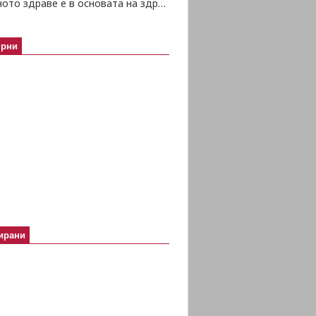
Психичното здраве е в основата на здравето изобщо
ярни
ирани