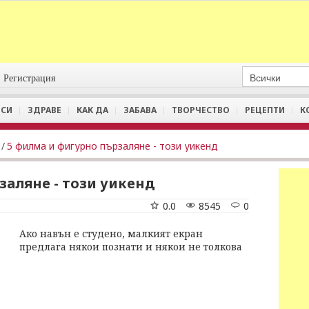
Регистрация
СИ
ЗДРАВЕ
КАК ДА
ЗАБАВА
ТВОРЧЕСТВО
РЕЦЕПТИ
К
/
5 филма и фигурно пързаляне - този уикенд
заляне - този уикенд
0.0
8545
0
Ако навън е студено, малкият екран
предлага някои познати и някои не толкова