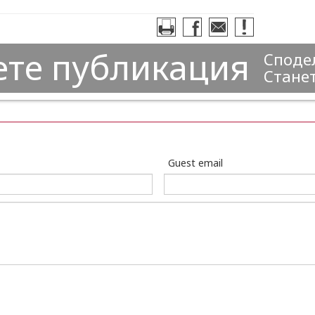
ете публикация
Сподел
Станет
Guest email