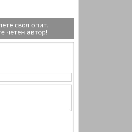
ете своя опит.
е четен автор!