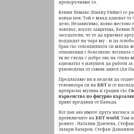
препоръчваме го.
Кевин Ломакс (Киану Рийвс) се рад
извън нея. Той е млад адвокат от
дело. Независимо, колко жестоко 
човекът, когото защитава, Кевин 
заседатели, че те да приемат аргу
поддадат на чара му - и да освоб
брак със сексапилната си млада ж
отношения с болезнено честната 
тя не гледа с добро око на стила м
адвокатът е изкушен да работи з
ръководена от самия дявол (Ал Па
Предлагаме ви в неделя да седне
телевизора си на
БНТ
и се наслад
прекрасна музика и грация със
Св
първенство по фигурно пързаля
пряко предаван от Канада.
Все пак ако имате друга нагласа 
превключите на
БНТ world
. Там 
ролите : Наталия Дончева, Стефа
Захари Бахаров, Стефан Данаило