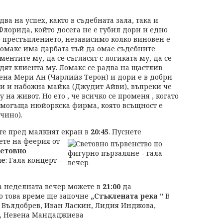
ва на успех, както в съдебната зала, така и
 Флорида, който досега не е губил дори и едно
е престъплението, независимо колко виновен е
Ломакс има дарбата тъй да омае съдебните
ментите му, да се съгласят с логиката му, да се
одят клиента му. Ломакс се радва на щастлив
ена Мери Ан (Чарлийз Терон) и дори е в добри
си и набожна майка (Джудит Айви), въпреки че
у на живот. Но ето , че всичко се променя , когато
а могъща нюйоркска фирма, която всъщност е
чино).
те пред малкият екран в
20:45
. Пуснете
ете
на феерия от
етовно
не
: Гала концерт –
за неделната вечер можете в
21:00
да
по това време ще започне
„Стъклената река "
В
н Вълдобрев, Иван Ласкин, Лидия Инджова,
в, Невена Мандаджиева