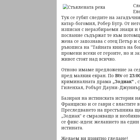
Сл
Ел
Тук се губят следите на загадъчн
катар-богомил, Робер Бугр. От нег
изписан с неразбираеми знаци и б
послание съдържат те към потомци
жена се запознава с отец Петър и 
ръкописа на "Тайната книга на б
промени всеки от героите, но и з
живот стоят над всичко.
Отново имаме предложение за се
пред малкия екран. По
Btv
от
23:0
криминалната драма
„Зодиак"
, 
Гиленхал, Робърт Дауни-Джуниър
Базиран на истинската история на
Франциско и се гаври с властите 
Преследването на престъпника ще
„Зодиак" е смразяващо и необик
се фикс-идеи: желанието на един
истината.
Желаем ви приятно гледане!