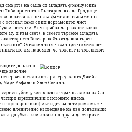
ед смъртта на баща си младата французойка
ен Тибо пристига в България, в село Градище.
ия основател на тяхната фамилия и знаменит
о е останал само един пергаментов лист,
укви-рисунки. Елен трябва да разкрие какво
те му и към света. В своето търсене младата
с авантюриста Виктор, който отдавна търси
огомилите". Отношенията в този триъгълник ще
авинаги ще им напомня, че човекът и човешкият
дящите до късно
0
ще започне
с невероятен екип актьори, сред които Джейк
, Марк Ръфало и Хлое Севини.
 сериен убиец, който всява страх в залива на Сан
в четири юрисдикции с неговите писма.
 се превърне във фикс идея за четирима мъже.
новено пленително изследване на две допълващи
 мъж да убива и манията на други да открият