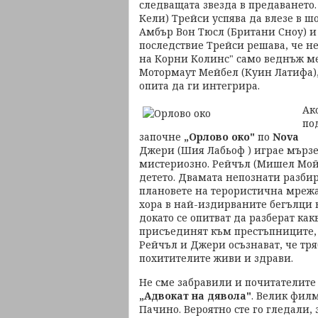
следващата звезда в предаването
Кели) Трейси успява да влезе в ш
Амбър Вон Тюсл (Британи Сноу) и
последствие Трейси решава, че не
на Корни Колинс" само веднъж ме
Мотормаут Мейбел (Куин Латифа),
опита да ги интегрира.
Ак
по
започне
„Орлово око"
по
Nova
Джери (Шия Лабьоф ) играе мързе
мистериозно. Рейчъл (Мишел Мойн
детето. Двамата непознати разбир
плановете на терористична мреж
хора в най-издирваните бегълци в 
докато се опитват да разберат как
присъединят към престъпниците, 
Рейчъл и Джери осъзнават, че тря
похитителите живи и здрави.
Не сме забравили и почитателите
„Адвокат на дявола"
. Велик фил
Пачино. Вероятно сте го гледали, 