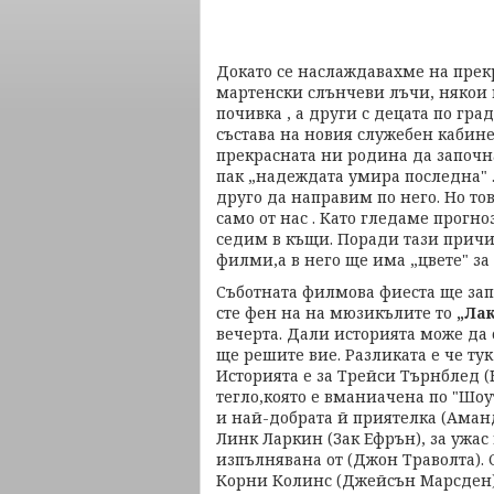
Докато се наслаждавахме на прек
мартенски слънчеви лъчи, някои 
почивка , а други с децата по гр
състава на новия служебен кабине
прекрасната ни родина да започна
пак „надеждата умира последна" .
друго да направим по него. Но то
само от нас . Като гледаме прогно
седим в къщи. Поради тази причи
филми,а в него ще има „цвете" за 
Съботната филмова фиеста ще зап
сте фен на на мюзикълите то
„Лак
вечерта. Дали историята може да 
ще решите вие. Разликата е че ту
Историята е за Трейси Търнблед 
тегло,която е вманиачена по "Шоу
и най-добрата й приятелка (Аманд
Линк Ларкин (Зак Ефрън), за ужас
изпълнявана от (Джон Траволта). С
Корни Колинс (Джейсън Марсден) 