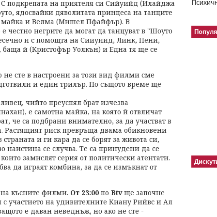
. С подкрепата на приятеля си Сийуийд (Илайджа
оуто, ядосвайки дяволитата принцеса на танците
 майка и Велма (Мишел Пфайфър). В
 е честно негрите да могат да танцуват в "Шоуто
Попул
сечно и с помощта на Сийуийд, Линк, Пени,
 баща й (Кристофър Уолкън) и Една тя ще се
о не сте в настроени за този вид филми сме
дготвили и един трилър. По същото време ще
ливец, чийто преуспял брат изчезва
ахан), е самотна майка, на която й отвличат
ат, че са подбрани внимателно, за да участват в
а. Растящият риск превръща двама обикновени
страната и ги кара да се борят за живота си,
во наистина се случва. Те са принудени да се
които замислят серия от политически атентати.
Дискут
бва да играят комбина, за да се измъкнат от
 на късните филми.
От 23:00
по
Btv
ще започне
м с участието на удивителните Киану Рийвс и Ал
защото е даван неведнъж, но ако не сте -