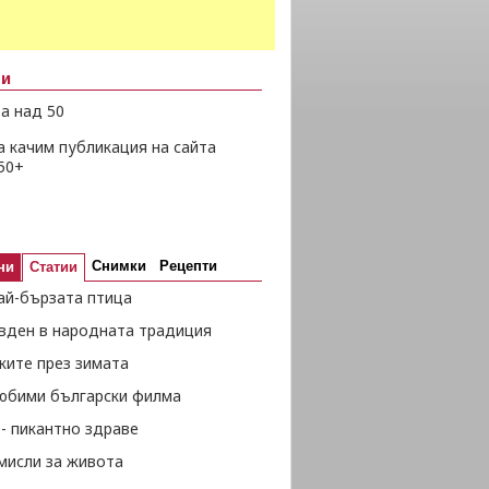
ни
а над 50
а качим публикация на сайта
50+
Снимки
Рецепти
ни
Статии
ай-бързата птица
вден в народната традиция
жите през зимата
любими български филма
- пикантно здраве
мисли за живота