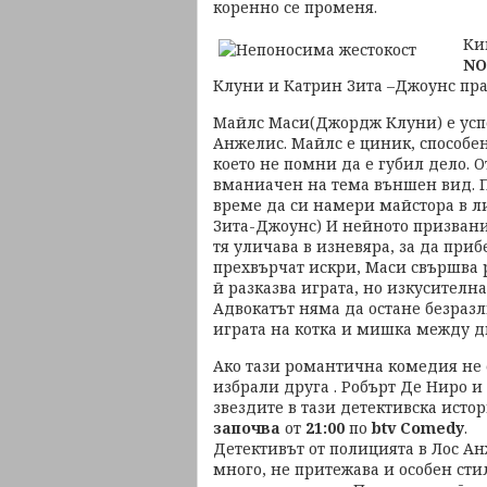
коренно се променя.
Ки
NO
Клуни и Катрин Зита –Джоунс пра
Maйлс Маси(Джордж Клуни) е успе
Анжелис. Майлс е циник, способен
което не помни да е губил дело. 
вманиачен на тема външен вид. По
време да си намери майстора в 
Зита-Джоунс) И нейното призвани
тя уличава в изневяра, за да пр
прехвърчат искри, Маси свършва ра
й разказва играта, но изкусителна
Адвокатът няма да остане безразл
играта на котка и мишка между д
Ако тази романтична комедия не е
избрали друга . Робърт Де Ниро 
звездите в тази детективска исто
започва
от
21:00
по
btv Comedy
.
Детективът от полицията в Лос А
много, не притежава и особен сти