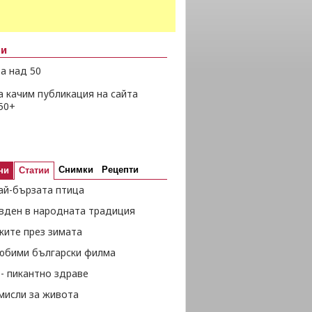
ни
а над 50
а качим публикация на сайта
50+
Снимки
Рецепти
ни
Статии
ай-бързата птица
вден в народната традиция
жите през зимата
любими български филма
- пикантно здраве
мисли за живота