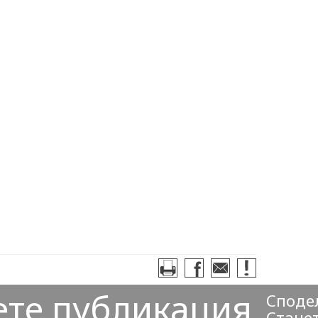
ете публикация
Сподел
Станет