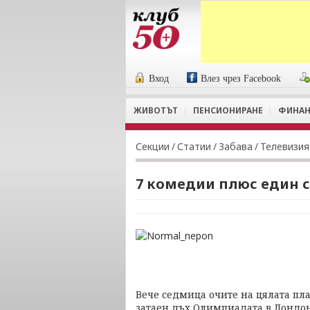
Вход
Влез чрез Facebook
ЖИВОТЪТ
ПЕНСИОНИРАНЕ
ФИНАН
Секции
/
Статии
/
Забава
/
Телевизия
7 комедии плюс един 
Вече седмица очите на цялата пла
затаен дъх Олимпиадата в Лондо