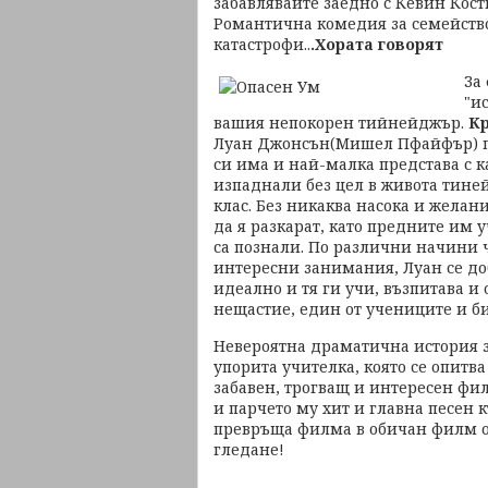
забавлявайте заедно с Кевин Кос
Романтична комедия за семейство
катастрофи..
.Хората говорят
За
"и
вашия непокорен тийнейджър.
Кр
Луан Джонсън(Мишел Пфайфър) пр
си има и най-малка представа с 
изпаднали без цел в живота тине
клас. Без никаква насока и желани
да я разкарат, като предните им 
са познали. По различни начини 
интересни занимания, Луан се до
идеално и тя ги учи, възпитава и 
нещастие, един от учениците и би
Невероятна драматична история з
упорита учителка, която се опитва
забавен, трогващ и интересен фил
и парчето му хит и главна песен к
превръща филма в обичан филм о
гледане!