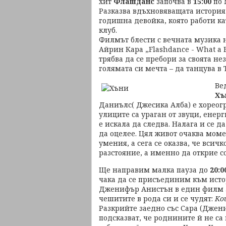
хит
Флашданс
започва в
15:00
по
Разказва вдъхновяващата история
годишна девойка, която работи ка
клуб.
Филмът блести с вечната музика н
Айрин Кара „Flashdance - What a 
трябва да се пребори за своята н
голямата си мечта – да танцува в
Ве
Хъ
Даниълс( Джесика Алба) е хореогр
улиците са ураган от звуци, енерг
е искала да следва. Налага и се да
да оцелее. Цял живот очаква моме
умения, а сега се оказва, че всичк
разстояние, а именно да открие с
Ще направим малка пауза до
20:0
чака да се присъединим към исто
Дженифър Анистън в един филм за
чешитите в рода си и се чудят:
Ко
Разкрийте заедно със Сара (Джен
подсказват, че роднините й не са