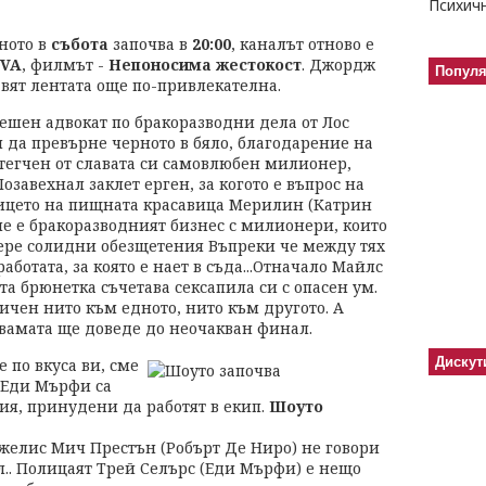
ното в
събота
започва в
20:00
, каналът отново е
VA
, филмът -
Непоносима жестокост
. Джордж
Попул
вят лентата още по-привлекателна.
шен адвокат по бракоразводни дела от Лос
 да превърне черното в бяло, благодарение на
Отегчен от славата си самовлюбен милионер,
завехнал заклет ерген, за когото е въпрос на
лицето на пищната красавица Мерилин (Катрин
е е бракоразводният бизнес с милионери, които
ибере солидни обезщетения Въпреки че между тях
ботата, за която е нает в съда...Отначало Майлс
та брюнетка съчетава сексапила си с опасен ум.
ичен нито към едното, нито към другото. А
вамата ще доведе до неочакван финал.
Дискут
 по вкуса ви, сме
и Еди Мърфи са
рия, принудени да работят в екип.
Шоуто
нжелис Мич Престън (Робърт Де Ниро) не говори
л.. Полицаят Трей Селърс (Еди Мърфи) е нещо