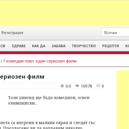
Регистрация
СИ
ЗДРАВЕ
КАК ДА
ЗАБАВА
ТВОРЧЕСТВО
РЕЦЕПТИ
К
/
7 комедии плюс един сериозен филм
сериозен филм
0.0
10078
0
Този уикенд ще бъде комедиен, освен
олимпийски...
нета са вперени в малкия екран и следят със
н. Предлагаме ви да направим няколко