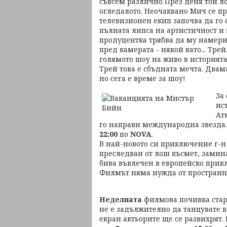
съвсем различно През деня той л
огледалото. Неочаквано Мич се п
телевизионен екип започва да го
пълната липса на артистичност 
продуцентка трябва да му намери 
пред камерата - някой като... Трей
голямото шоу на живо в историята
Трей това е сбъдната мечта. Двам
но сега е време за шоу!
За
ис
Ат
го направи международна звезда
22:00
по
NOVA
.
В най-новото си приключение г-н
преследван от лош късмет, замина
бива въвлечен в европейско прик
Филмът няма нужда от пространна 
Неделната
филмова почивка старт
не е задължително да танцувате в
екран актьорите ще се развихрят