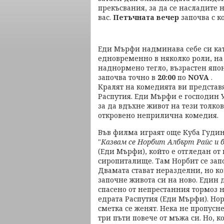
прекъсвания, за да се насладите 
вас.
Петъчната вечер
започва с к
Еди Мърфи надминава себе си ка
едновременно в няколко роли, на
наднормено тегло, възрастен япо
започва точно в
20:00
по
NOVA
.
Кралят на комедията ви представ
Распутия. Еди Мърфи е господин 
за да вдъхне живот на тези толк
откровено неприлична комедия.
Във филма играят още Куба Гуди
"
Казвам се Норбит Албърт Райс и б
(Еди Мърфи), който е отгледан от
сиропиталище. Там Норбит се зап
Двамата стават неразделни, но ког
започне живота си на ново. Един 
спасено от непрестанния тормоз 
едрата Распутия (Еди Мърфи). Нор
сметка се женят. Нека не пропусн
три пъти повече от мъжа си. Но, к