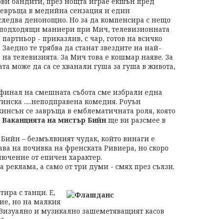
ови бандити, през нощта играе екшън пред
ревръща в медийна сензация и един
 следва денонощно. Но за да компенсира с нещо
и подходящи маниери при Мич, телевизионната
партньор - приказлив, с чар, готов на всичко
. Заедно те трябва да станат звездите на най-
 на телевизията. За Мич това е кошмар наяве. За
ата може да са се хванали гуша за гуша в живота,
 финал на смешната събота сме избрали една
тинска .....неподправена комедия. Роуън
кинсън се завръща в емблематичната роля, която
.
Ваканцията на мистър Бийн
ще ви разсмее в
 Бийн – безмълвният чудак, който винаги е
ва на почивка на френската Ривиера, но скоро
лючение от епичен характер.
реклама, а само от три думи - смях през сълзи.
ира с танци. Е,
ие, но на малкия
. Визуално и музикално зашеметяващият касов