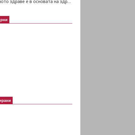
Психичното здраве е в основата на здравето изобщо
ярни
ирани