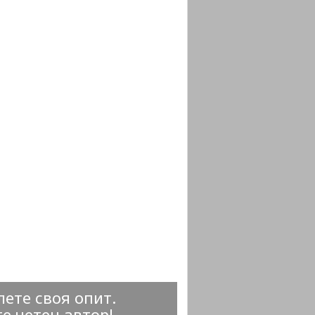
ете своя опит.
е четен автор!