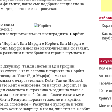
на филмите, които сме подбрали специално за
омедия, която не е за пропускане.
Избра
то влиза
Хорат
 жена с
Как д
нец и чернокож мъж от предградията.
Норбит
Клуб 
я "Норбит". Еди Мърфи е Норбит. Еди Мърфи е
Уонг. Мърфи използва изключителния си талант,
ова различни и незабравими герои в шумната и
Актуал
нг Джуниър, Танди Нютън и Еди Грифин.
Коя е н
ях сираче.
.." Така започва историята на Норбит
 господин Уонг (Еди Мърфи) в малко
Антоно
ознава с очарователната Кейт (Танди Нютън).
Тарале
ато Кейт е осиновена, тя напуска Норбит, за да
ден самотното и страхливо 9-годишно хлапе е
10-те 
на малолетните побойници. Спасителката му е
Хрянът 
бит и Распутия порастват заедно и в крайна
ем да споменем - Распутия е вулгарна и тежи
Моите 
огато Кейт се завръща в града, животът на Норбит