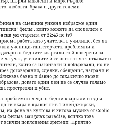
тнър, Шърли Маклейн и Марк Ръфало.
то, любовта, брака и други големи
 финал на смешния уикенд избрахме един
стински" филм , който можете да споделите с
асив ум
стартита от
22:45
по
tv7
иема работа като учителка в училище, без да
какви ученици-гангстерчета, проблемни и
йджъри от бедните квартали са й поверени за
е да учат, учениците й се опитват да я откажат и
учители, които са изгонвали и побърквали, но не
чрез договаряния, сделки, обещания, награди и
ближава бавно и бавно до тях.Всичко върви
образова, докато един ден не се случва голямо
ва прострелян и убит.
а проблемни деца от бедни квартали и една
 да ги вкара в правия път...Тинейджърски,
м, на фона на култова и хитова музика от Coolio
ъм филма-Gangsta's paradise, всичко това
т всички поклонения зрители...Приятно