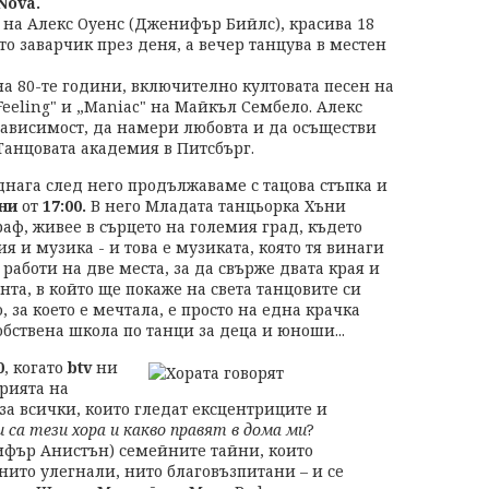
Nova.
 на Алекс Оуенс (Дженифър Бийлс), красива 18
то заварчик през деня, а вечер танцува в местен
а 80-те години, включително култовата песен на
Feeling" и „Maniac" на Майкъл Сембело. Алекс
езависимост, да намери любовта и да осъществи
 Танцовата академия в Питсбърг.
днага след него продължаваме с тацова стъпка и
ни
от
17:00.
В него Младата танцьорка Хъни
аф, живее в сърцето на големия град, където
ия и музика - и това е музиката, която тя винаги
 работи на две места, за да свърже двата края и
нта, в който ще покаже на света танцовите си
о, за което е мечтала, е просто на една крачка
обствена школа по танци за деца и юноши...
0
, когато
btv
ни
рията на
 всички, които гледат ексцентриците и
и са тези хора и какво правят в дома ми
?
ифър Анистън) семейните тайни, които
 нито улегнали, нито благовъзпитани – и се