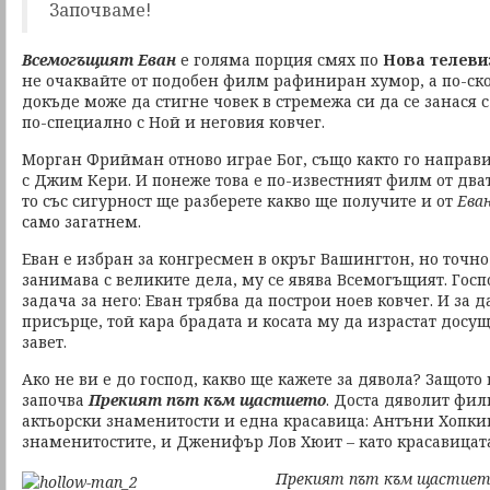
Започваме!
Всемогъщият Еван
е голяма порция смях по
Нова телеви
не очаквайте от подобен филм рафиниран хумор, а по-ско
докъде може да стигне човек в стремежа си да се занася 
по-специално с Ной и неговия ковчег.
Морган Фрийман отново играе Бог, също както го направ
с Джим Кери. И понеже това е по-известният филм от двата
то със сигурност ще разберете какво ще получите и от
Ева
само загатнем.
Еван е избран за конгресмен в окръг Вашингтон, но точно 
занимава с великите дела, му се явява Всемогъщият. Госп
задача за него: Еван трябва да построи ноев ковчег. И за 
присърце, той кара брадата и косата му да израстат досущ
завет.
Ако не ви е до господ, какво ще кажете за дявола? Защото
започва
Прекият път към щастието
. Доста дяволит фил
актьорски знаменитости и една красавица: Антъни Хопки
знаменитостите, и Дженифър Лов Хюит – като красавицат
Прекият път към щастие