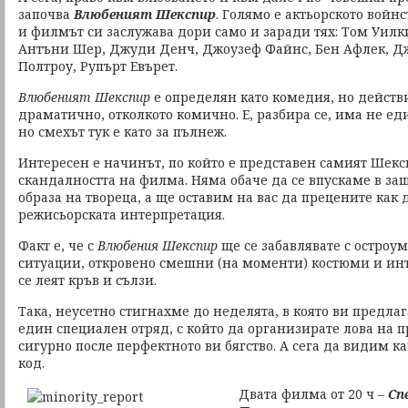
започва
Влюбеният Шекспир
. Голямо е актьорското войнс
и филмът си заслужава дори само и заради тях: Том Уилк
Антъни Шер, Джуди Денч, Джоузеф Файнс, Бен Афлек, Д
Полтроу, Рупърт Евърет.
Влюбеният Шекспир
е определян като комедия, но действ
драматично, отколкото комично. Е, разбира се, има не ед
но смехът тук е като за пълнеж.
Интересен е начинът, по който е представен самият Шекспи
скандалността на филма. Няма обаче да се впускаме в за
образа на твореца, а ще оставим на вас да прецените как
режисьорската интерпретация.
Факт е, че с
Влюбения Шекспир
ще се забавлявате с остро
ситуации, откровено смешни (на моменти) костюми и инт
се леят кръв и сълзи.
Така, неусетно стигнахме до неделята, в която ви предла
един специален отряд, с който да организирате лова на п
сигурно после перфектното ви бягство. А сега да видим ка
код.
Двата филма от 20 ч –
Сп