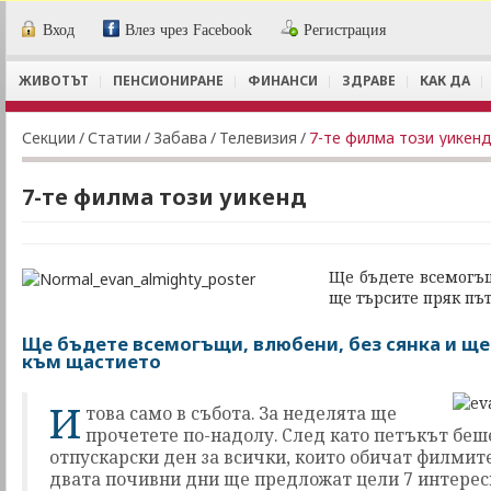
Вход
Влез чрез Facebook
Регистрация
ЖИВОТЪТ
ПЕНСИОНИРАНЕ
ФИНАНСИ
ЗДРАВЕ
КАК ДА
Секции
/
Статии
/
Забава
/
Телевизия
/
7-те филма този уикен
7-те филма този уикенд
Ще бъдете всемогъщ
ще търсите пряк пъ
Ще бъдете всемогъщи, влюбени, без сянка и ще
към щастието
И
това само в събота. За неделята ще
прочетете по-надолу. След като петъкът беш
отпускарски ден за всички, които обичат филмите
двата почивни дни ще предложат цели 7 интерес