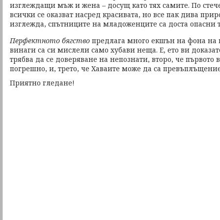
изглеждащи мъж и жена – досущ като тях самите. По стеч
всички се оказват насред красивата, но все пак дива приро
изглежда, спътниците на младоженците са доста опасни 
Перфектното бягство
предлага много екшън на фона на м
винаги са си мислели само хубави неща. Е, ето ви доказате
трябва да се доверяване на непознати, второ, че първото 
погрешно, и, трето, че Хаваите може да са превъплъщение
Приятно гледане!