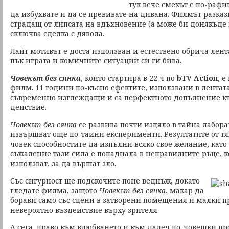
тук вече смехът е по-рафи
да избухвате и да се превивате на дивана. Филмът разказ
страдащ от липсата на вдъхновение (а може би донякъде и
сключва сделка с дявола.
Лайт мотивът е доста използван и естествено обрича лен
пък играта и комичните ситуации си ги бива.
Човекът без сянка
, който стартира в 22 ч по
bTV Action
, 
филм. 11 години по-късно ефектите, използвани в лентата
съвременно изглеждащи и са перфектното допълнение к
действие.
Човекът без сянка
се развива почти изцяло в тайна лаборат
извършват още по-тайни експерименти. Резултатите от т
човек способностите да изпълни всяко свое желание, като 
съжаление тази сила е попаднала в неправилните ръце, к
използват, за да вършат зло.
Със сигурност ще подскочите поне веднъж, докато
гледате филма, защото
Човекът без сянка
, макар да
борави само със сцени в затворени помещения и малки п
невероятно въздействие върху зрителя.
А сега, право към влюбването и към далеч по-човешки про