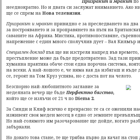
Призракът и мракът
по
нееднократно. Но и двата си заслужат вниманието. Ако н
ще се спрем на
Нова телевизия
.
Призракът и мракът
привидно е за преследването на два 
за построяването и за проправянето на пътя на Британск
саваните на Африка. Мистика, противопоставяне, съревно
напрежение с един много сполучлив дует – Вал Килмър и
Специален доклад
пък ще ви изстреля напред във времето, 
престъпление може да бъде предотвратено. Зад тази при
хуманна практика обаче стои една порочна система, коят
на всеки. А най-лошото е, че няма как да избягаш и къде д
се, героят на Том Круз успява, но с доста пот на челото.
Безспорно най-любопитното заглавие за
неделната вечер ще бъде
Перфектно бягство,
който ще се излъчи от 21 ч по
Diema 2
.
За Синди и Клиф всичко е прекрасно: те са се оженили на
изживеят своя меден месец в едно от земните превъплъще
Но най-голямото им разочарование ще дойде, когато разбе
забъркали.
Но докато това стане, те ще трябва първо да качат на сто