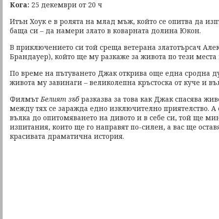
Кога:
25 декември от 20 ч
Итън Хоук е в ролята на млад мъж, който се опитва да из
баща си – да намери злато в коварната долина Юкон.
В приключението си той среща ветерана златотърсач Але
Брандауер), който ще му разкаже за живота по тези места 
По време на пътуването Джак открива още една сродна д
живота му завинаги – великолепна кръстоска от куче и въ
Филмът
Белият зъб
разказва за това как Джак спасява жив
между тях се заражда едно изключително приятелство. А 
вълка до опитомяването на дивото и в себе си, той ще ми
изпитания, които ще го направят по-силен, а вас ще оставя
красивата драматична история.