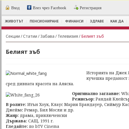
Вход
Влез чрез Facebook
Регистрация
ЖИВОТЪТ
ПЕНСИОНИРАНЕ
ФИНАНСИ
ЗДРАВЕ
КАК ДА
Секции
/
Статии
/
Забава
/
Телевизия
/
Белият зъб
Белият зъб
Историята на Джек 
кучешка преданост
сред дивната красота на Аляска.
Оригинално заглавие:
Whi
Режисьор:
Рандай Клейсъ
В ролите:
Итън Хоук, Клаус Мария Брандауер, Сиймур Кас
Джеймс Ремар, Бил Мосли и др.
Жанр:
драма, приключенски
Държава:
САЩ, 1991 г.
Гледайте:
по bTV Cinema