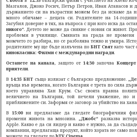
Събота
в
12:35
български филм с участието на Алеко Коч
Мазгалов, Джоко Росич, Петър Петров, Иван Атанасов и 
държанието си на възрастни можем без да искаме да н
много обичаме – децата си. Родителите на 14-годишн
Загубил доверие в тях, на въпроса с при кого иска да ост
никого“
. Детето не може да свикне с новия си живот. П
проблеми в училище. Смяната на града не променя 
момчето го разбира, но се разболява тежко и умира. Ист
родителите му ще бъде излъчена по
БНТ Свят
като част
кинокласика: Филми с международни награди
.
Останете на канала
, защото от
14:30
започва
Концерт
приятели
.
В
14:35 БНТ
също излизат с българско предложение.
„Де
връща във времена, когато България е трета по сила държ
което управлява Хан Крум. Със своята правна поли
величието на България, той печели уважение, но и
приближените си. Заформя се заговор за убийство на хана
В
15:00
ви предлагаме да гледате биографичния фи
промени живота на мнозина.
„Джобс“
разказва истори
Apple. Какво е да си лидер и какво е нужно, за да създ
компании, предлагаща продукт, който хората не само полз
можете да гледате по
bTV Cinema
.