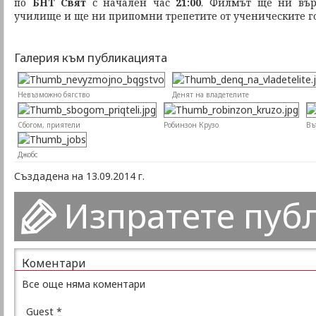
по
БНТ Свят
с начален час
21:00
. Филмът ще ни вър
училище и ще ни припомни трепетите от ученическите г
Галерия към публикацията
Невъзможно бягство
Денят на владетелите
Сбогом, приятели
Робинзон Крузо
Въ
Джобс
Създадена на 13.09.2014 г.
Изпратете пуб
Коментари
Все още няма коментари
Guest
*