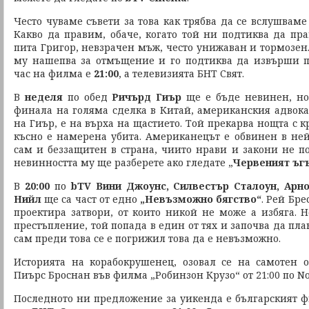
Често чуваме съвети за това как трябва да се вслушваме
Какво да правим, обаче, когато той ни подтиква да пр
пита Григор, невзрачен мъж, често унижаван и тормозен
му нашепва за отмъщение и го подтиква да извърши п
час на филма е
21:00
, а телевизията БНТ Свят.
В
неделя
по обед
Ричърд Гиър
ще е бъде невинен, но
финала на голяма сделка в Китай, американския адвокат
на Гиър, е на върха на щастието. Той прекарва нощта с к
късно е намерена убита. Американецът е обвинен в ней
сам и беззащитен в страна, чиито нрави и закони не по
невинността му ще разберете ако гледате „
Червеният ъг
В
20:00
по
bTV Вини Джоунс, Силвестър Сталоун, Арн
Нийл
ще са част от едно
„Невъзможно бягство“
. Рей Бр
проектира затвори, от които никой не може а избяга. 
престъпление, той попада в един от тях и започва да пла
сам преди това се е погрижил това да е невъзможно.
Историята на корабокрушенец, озовал се на самотен
Пиърс Броснан във филма „Робинзон Крузо“ от 21:00 по No
Последното ни предложение за уикенда е българският