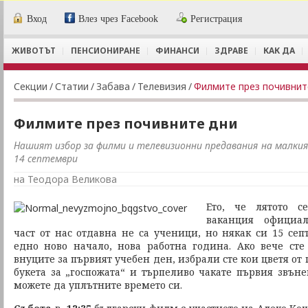
Вход
Влез чрез Facebook
Регистрация
ЖИВОТЪТ
ПЕНСИОНИРАНЕ
ФИНАНСИ
ЗДРАВЕ
КАК ДА
Секции
/
Статии
/
Забава
/
Телевизия
/
Филмите през почивнит
Филмите през почивните дни
Нашият избор за филми и телевизионни предавания на малкия
14 септември
на Теодора Великова
Ето, че лятото с
ваканция официал
част от нас отдавна не са ученици, но някак си 15 сеп
едно ново начало, нова работна година. Ако вече ст
внуците за първият учебен ден, избрали сте кои цветя от
букета за „госпожата“ и търпеливо чакате първия звъне
можете да уплътните времето си.