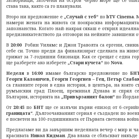
затворници, заточени на остров Черно море ще се опи
става така, както са го планували.
Второ ни предложение е
„Случай с теб“
по
bTV Cinema
. 
намери жената на живота си поокрасява информацията
запознанства. Когато най-накрая сякаш е открил идеална
предизвикателството да отговори на нейните завишени о
В
20:00
Робин Уилямс и Джон Траволта са ергени, свикна
себе си. Точно преди да финализират сделката на живот
грижат за 7-годишни близнаци. Как се срещат с една го
ще разберете ако изберете
„Стари кучета“
по
Nova
.
Неделя
в
16:00
имаме българско предложение по
БНТ
Георги Калоянчев, Георги Георгиев – Гец, Петър Слаба
са главните герои в една история, в центъра, на която с
румънския град Плоещ, преминал Дунава и спрял се
България, историята на
„Привързаният балон“
по Йордан
От
20:45
по
БНТ
ще се излъчи първи епизод от 6-сери
границата“
. Дългоочакваният сериал е създаден по воен
е посветен на 100-годишнината от Първата световна войн
Предлагаме ви да завършим неделната вечер с мир и ч
красивата
Никол Кидман
. Два влака се сблъскват някъде 