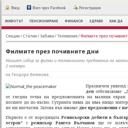
Вход
Влез чрез Facebook
Регистрация
ЖИВОТЪТ
ПЕНСИОНИРАНЕ
ФИНАНСИ
ЗДРАВЕ
КАК ДА
Секции
/
Статии
/
Забава
/
Телевизия
/
Филмите през почивнит
Филмите през почивните дни
Нашият избор за филми и телевизионни предавания на малкия
2 ноември
на Теодора Великова
Празничен уикенд 
ден
отбелязваме „Д
от гледна точка на предложенията на малкия екран
поспите до по-късно. Сутринта няма да има нищо инте
не ни впечатли. Затова пък имаме
две предложения с
на
Първото е от поредицата
Режисьорски дебюти в българ
остров"
с
режисьор Рангел Вълчанов
ще се излъ