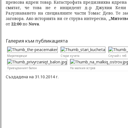
превозва ядрен товар. Катастрофата предизвиква ядрена
смятат, че това не е инцидент д-р Джулия Кели 
Разузнаването на специалните части Томас Дево. Те за
заговора. Ако историята ви се струва интересна,
„Митотв
от
22:00
по
Nova
.
Галерия към публикацията
Миротворецът
Стари кучета
Случай с теб
Привързаният балон
На малкия остров
Създадена на 31.10.2014 г.