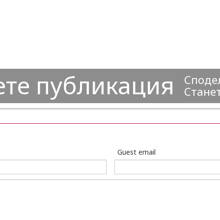
ете публикация
Сподел
Станет
Guest email