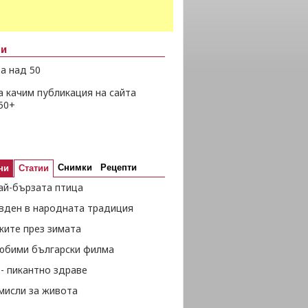
ни
а над 50
а качим публикация на сайта
50+
Снимки
Рецепти
ни
Статии
ай-бързата птица
вден в народната традиция
жите през зимата
любими български филма
- пикантно здраве
мисли за живота