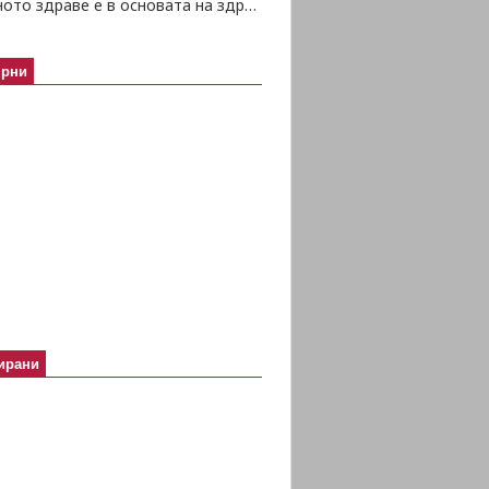
Психичното здраве е в основата на здравето изобщо
ярни
ирани