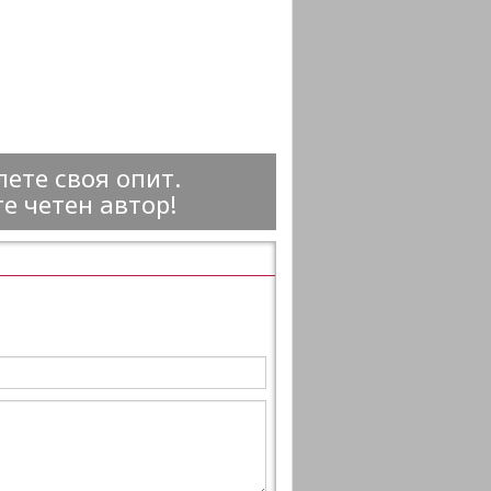
ете своя опит.
е четен автор!