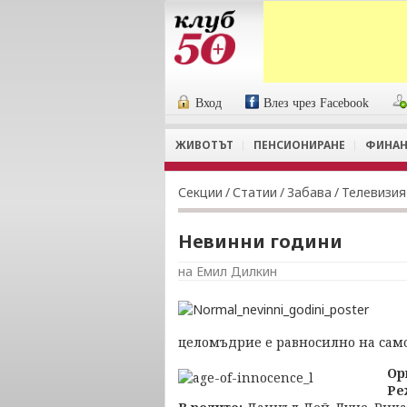
Вход
Влез чрез Facebook
ЖИВОТЪТ
ПЕНСИОНИРАНЕ
ФИНАН
Секции
/
Статии
/
Забава
/
Телевизия
Невинни години
на Емил Дилкин
целомъдрие е равносилно на само
Ор
Ре