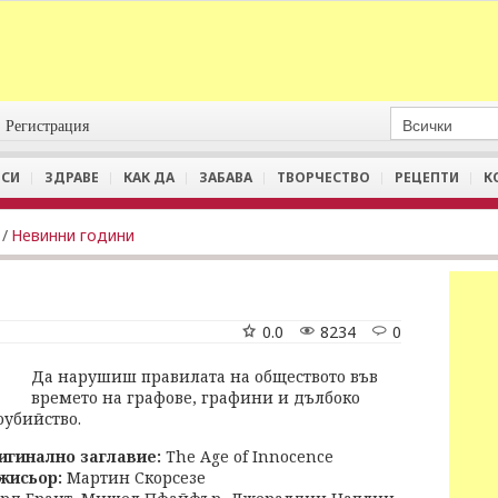
Регистрация
СИ
ЗДРАВЕ
КАК ДА
ЗАБАВА
ТВОРЧЕСТВО
РЕЦЕПТИ
К
/
Невинни години
0.0
8234
0
Да нарушиш правилата на обществото във
времето на графове, графини и дълбоко
убийство.
игинално заглавие:
The Age of Innocence
жисьор:
Мартин Скорсезе