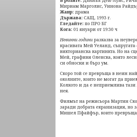
В ролите:
Даниъл Дей-Луис, Рича
Мириам Марголис, Уинона Райдъ
Жанр:
драма
Държава:
САЩ, 1993 г.
Гледайте:
по ПРО БГ
Кога:
01 януари от 19:30 ч
Невинни години
разказва за неувер
красивата Мей Уеланд, съпругата
викторианска картинкта. Но на сц
Мей, графиня Оленска, която лес
си обноски и бърз ум.
Скоро той се превръща в неин на
околните, които не могат да прие
Колкото и да е неприемлива тази
нея.
Филмът на режисьора Мартин Ск
заради добрата екранизация, но 
Мишел Пфайфър, които превръщат 