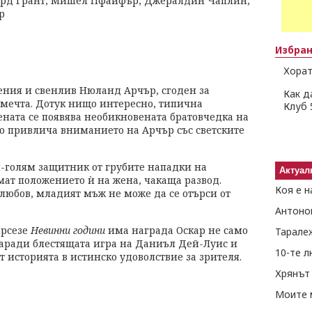
рд Грант, Мишел Пфайфър, Джералдин Чаплин,
р
Избра
Хорат
ения и свенлив Нюланд Арчър, сгоден за
Как д
-мечта. Дотук нищо интересно, типична
Клуб 
ената се появява необикновената братовчедка на
но привлича вниманието на Арчър със светските
й-голям защитник от грубите нападки на
Актуал
мат положението ѝ на жена, чакаща развод.
Коя е н
 любов, младият мъж не може да се отърси от
Антоно
орсезе
Невинни години
има награда Оскар не само
Тарале
заради блестящата игра на Даниъл Дей-Луис и
10-те 
историята в истинско удоволствие за зрителя.
Хрянът 
Моите 