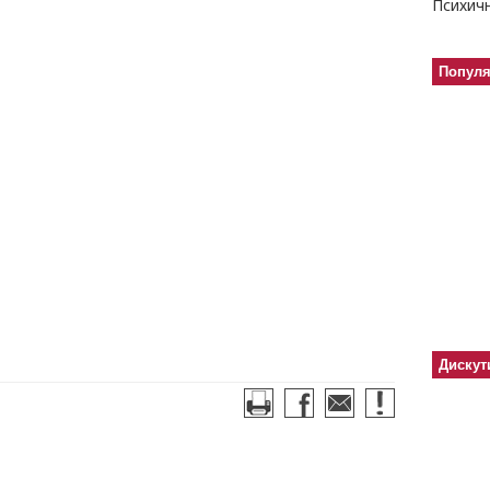
Попул
Дискут