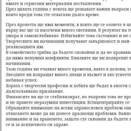
имате и сериозни материални постъпления.
През цялата година с лекота ще решавате важни въпроси
които преди това сте отлагали дълго време.
През пролетта ще има моменти, в които ще се озовете в ц
върху вас ще са насочени много светлини. В резултат на 
умора и самовглъбяване. Избягвайте това състояние и не 
Творческите ви начинания получават завършеност и най
реализацията им.
В семейството трябва да бъдете спокойни и да не проявяв
да няма ненужни конфликти. Близките ще ви подкрепят в
начинания.
Тази година ви очакват много промени, както в делови, т
Звездите ви изпращат много знаци и късмет и ако успеет
небивал успех.
Хората с творчески професии и хобита ще бъдат в апогея 
дългоочаквано признание.
Финансите ви ще се стабилизират, но въпреки това не пр
и не правете неразумни инвестиции. КОнцентрирайте се 
Обръщайте внимание на всеки здравословен проблем още
отлагането може да ви донесе дразнещи проблеми. Важно
внимание и на храненето, защото сте склонни да бъдете
се и за психичното си здраве.