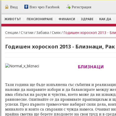
Вход
Влез чрез Facebook
Регистрация
ЖИВОТЪТ
ПЕНСИОНИРАНЕ
ФИНАНСИ
ЗДРАВЕ
КАК ДА
Секции
/
Статии
/
Забава
/
Смях
/
Годишен хороскоп 2013 - Бли
Годишен хороскоп 2013 - Близнаци, Рак
БЛИЗНАЦИ
Тази година ще бъде изпълнена със събития и реализации
наложи да направите избори и да балансирате между жел
има сблъсък на разум и чувства, което може да ви изваж
равновесие. Опитвайте се да проявявате практицизъм и 
успехи. През първото тримесечие набират сили дела, коит
миналото и които са свързани с чужда намеса. Очакват ви
крайна сметка ще берете плодовете на своя труд и в сред