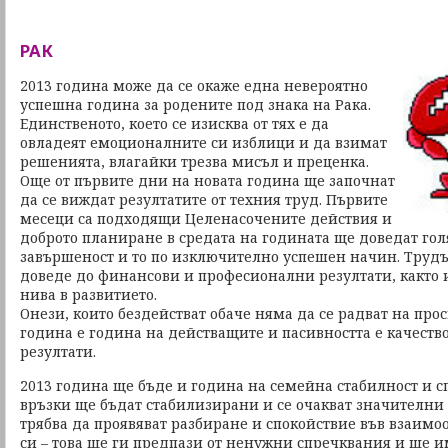
РАК
2013 година може да се окаже една невероятно
успешна година за родените под знака на Рака.
Единственото, което се изисква от тях е да
овладеят емоционалните си изблици и да взимат
решенията, влагайки трезва мисъл и преценка.
Още от първите дни на новата година ще започнат
да се виждат резултатите от техния труд. Първите
месеци са подходящи Целенасочените действия и
доброто планиране в средата на годината ще доведат гол
завършеност и то по изключително успешен начин. Трудът
доведе до финансови и професионални резултати, както и
нива в развитието.
Онези, които бездействат обаче няма да се радват на прос
година е година на действащите и пасивността е качеств
резултати.
2013 година ще бъде и година на семейна стабилност и 
връзки ще бъдат стабилизирани и се очакват значителни
трябва да проявяват разбиране и спокойствие във взаимо
си – това ще ги предпази от ненужни спречквания и ще 