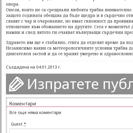
опора.
Онези, които не са срещнали любовта трябва внимателно 
защото годината обещава да бъде щедра и в сърдечно от
славят с чар и очарование, но имат склонност да проявя
отношение към обожанието на другите. Сега е моментът да
намик и след лятото ги очакват вълнуващи сърдечни пр
Здравето им ще е стабилно, стига да отделят време да по
Независимо какви са метеорологичните условия трябва да
двигателен застой и да се хранят умерено и здравословно
Създадена на 04.01.2013 г.
Изпратете пуб
Коментари
Все още няма коментари
Guest
*