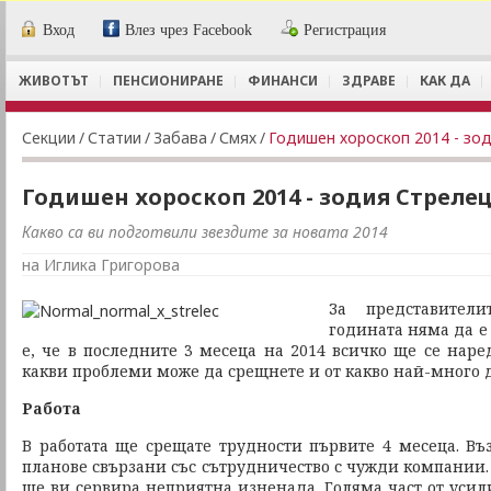
Вход
Влез чрез Facebook
Регистрация
ЖИВОТЪТ
ПЕНСИОНИРАНЕ
ФИНАНСИ
ЗДРАВЕ
КАК ДА
Секции
/
Статии
/
Забава
/
Смях
/
Годишен хороскоп 2014 - зо
Годишен хороскоп 2014 - зодия Стреле
Какво са ви подготвили звездите за новата 2014
на Иглика Григорова
За представител
годината няма да е 
е, че в последните 3 месеца на 2014 всичко ще се наре
какви проблеми може да срещнете и от какво най-много д
Работа
В работата ще срещате трудности първите 4 месеца. Въ
планове свързани със сътрудничество с чужди компании.
ще ви сервира неприятна изненада. Голяма част от усил