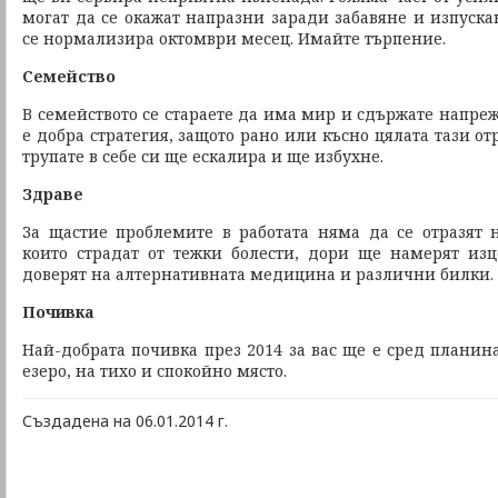
могат да се окажат напразни заради забавяне и изпуска
се нормализира октомври месец. Имайте търпение.
Семейство
В семейството се стараете да има мир и сдържате напреже
е добра стратегия, защото рано или късно цялата тази от
трупате в себе си ще ескалира и ще избухне.
Здраве
За щастие проблемите в работата няма да се отразят н
които страдат от тежки болести, дори ще намерят изц
доверят на алтернативната медицина и различни билки.
Почивка
Най-добрата почивка през 2014 за вас ще е сред планин
езеро, на тихо и спокойно място.
Създадена на 06.01.2014 г.