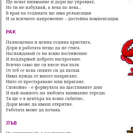
Ще искат внимание и дори ще упрекват,
Но ти не избухвай, а лека по лека...
В края на годината ще има релаксация
И за всичкото напрежение – достойна компенсация.
РАК
Пълноценна и ценна година пристига,
Дори в работата нещо да не стига.
Наслаждавай се на всяко постижение
И поддържай доброто настроение.
Всичко само ще си влезе във пътя
От теб се иска силите си да къташ.
Няма нужда от много напрягане,
Нито от престараване или впрягане.
Спокойно – е формулата на щастливите дни
И най-важното-на любовта внимание отреди.
Тя ще е в центъра на всяко събитие,
Дори може да имаш откритие.
Работата може да почака.
ЛЪВ