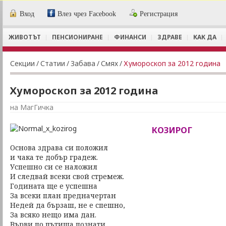
Вход
Влез чрез Facebook
Регистрация
ЖИВОТЪТ
ПЕНСИОНИРАНЕ
ФИНАНСИ
ЗДРАВЕ
КАК ДА
Секции
/
Статии
/
Забава
/
Смях
/
Хумороскоп за 2012 година
Хумороскоп за 2012 година
на МагГичка
КОЗИРОГ
Основа здрава си положил
и чака те добър градеж.
Успешно си се наложил
И следвай всеки свой стремеж.
Годината ще е успешна
За всеки план предначертан
Недей да бързаш, не е спешно,
За всяко нещо има дан.
Върви по пътища познати,