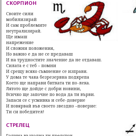
СКОРПИОН
Своите сили
мобилизирай
И сам проблемите
неутрализирай.
Ще имаш
напрежение
И сложни положения,
Но важно е да не се предаваш
И на трудностите значение да не отдаваш.
Силата е с теб – помни
И срещу всяко съмнение се изправи.
У дома те чака безрезервна подкрепа
Което ще направи битката ти по-лека.
Лятото ще дойде с добри новини,
Всичко ще започне по вода да ти върви.
Запаси се с усмивка и себе-доверие
И повярвай във своето звездно –поверие:
Ти си победител!
СТРЕЛЕЦ
Година възходна ти предстои