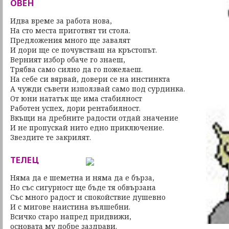
ОВЕН
Идва време за работа нова,
На сто места приготвят ти стола.
Предложения много ще завалят
И дори ще се почувстваш на кръстопът.
Верният избор обаче го знаеш,
Трябва само силно да го пожелаеш.
На себе си вярвай, довери се на инстинкта
А чужди съвети използвай само под сурдинка.
От юни нататък ще има стабилност
Работен успех, дори рентабилност.
Вкъщи на дребните радости отдай значение
И не пропускай нито едно приключение.
Звездите те закрилят.
ТЕЛЕЦ
Няма да е шеметна и няма да е бърза,
Но със сигурност ще бъде тя обвързана
Със много радост и спокойствие душевно
И с мигове наистина вълшебни.
Всичко старо напред придвижи,
основата му добре заздрави.