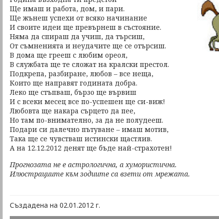
Ще имаш и работа, дом, и пари.
Ще жънеш успехи от всяко начинание
И своите идеи ще превърнеш в състояние.
Няма да спираш да учиш, да търсиш,
От съмненията и неудачите ще се отърсиш.
В дома ще грееш с любим ореол,
В службата ще те сложат на кралски престол.
Подкрепа, разбиране, любов – все неща,
Които ще направят годината добра.
Леко ще стъпваш, бързо ще вървиш
И с всеки месец все по-успешен ще си-виж!
Любовта ще накара сърцето да пее,
Но там по-внимателно, за да не полудееш.
Подари си далечно пътуване – имаш мотив,
Така ще се чувстваш истински щастлив.
А на 12.12.2012 денят ще бъде най-страхотен!
Прогнозата не е астрологична, а хумористична.
Илюстрациите към зодиите са взети от мрежата.
Създадена на 02.01.2012 г.