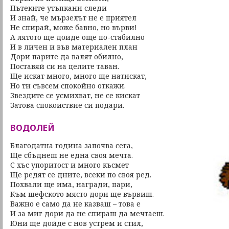
Пътеките утъпкани следи
И знай, че мързелът не е приятел
Не спирай, може бавно, но върви!
А лятото ще дойде още по-стабилно
И в личен и във материален план
Дори парите да валят обилно,
Поставяй си на целите таван.
Ще искат много, много ще натискат,
Но ти съвсем спокойно откажи.
Звездите се усмихват, не се кискат
Затова спокойствие си подари.
ВОДОЛЕЙ
Благодатна година започва сега,
Ще сбъднеш не една своя мечта.
С хъс упоритост и много късмет
Ще редят се дните, всеки по своя ред.
Похвали ще има, награди, пари,
Към шефското място дори ще вървиш.
Важно е само да не казваш – това е
И за миг дори да не спираш да мечтаеш.
Юни ще дойде с нов устрем и стил,