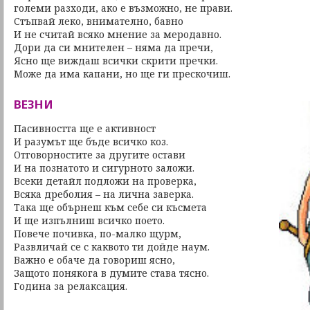
големи разходи, ако е възможно, не прави.
Стъпвай леко, внимателно, бавно
И не считай всяко мнение за меродавно.
Дори да си мнителен – няма да пречи,
Ясно ще виждаш всички скрити пречки.
Може да има капани, но ще ги прескочиш.
ВЕЗНИ
Пасивността ще е активност
И разумът ще бъде всичко коз.
Отговорностите за другите остави
И на познатото и сигурното заложи.
Всеки детайл подложи на проверка,
Всяка дреболия – на лична заверка.
Така ще обърнеш към себе си късмета
И ще изпълниш всичко поето.
Повече почивка, по-малко щурм,
Развличай се с каквото ти дойде наум.
Важно е обаче да говориш ясно,
Защото понякога в думите става тясно.
Година за релаксация.