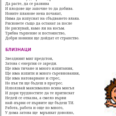
Да расте, да се развива
И плодове ще започне то да добива.
Новите планове нека почакат,
Няма да изпуснат на сбъдването влака.
Рисковете също да останат за после
Не рискувай, камо ли на косъм.
Трябва търпение и постоянство,
Добри новини ще дойдат от странство.
БЛИЗНАЦИ
Звездният миг предстои,
Затова с енергия се зареди.
Ще има тичане и много изпитания,
Ще има изпити и много съревнования,
Ще има натоварване и стрес,
Но пък ти ще бъдеш в прогрес.
Използвай максимално всяка мисъл
И дори трудностите да те притискат
Недей се отказва, а смело върви
най-първи от първите ще бъдеш ТИ.
Работа, работа и още по много,
У дома затова ще мрънкат доволно,