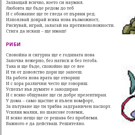
Захващай всичко, което си наумил.
Любовта ще бъде редом до теб
И с обожание ще те гледа от първия ред.
Използвай докрай всяка нова възможност,
Рискувай, играй, залагай на противоположности.
Стига да искаш – ще имаш!
РИБИ
Спокойна и сигурна ще е годината нова
Започва лежерно, без натиск и без тегоба.
Така и ще бъде, спокойно ще се лее
И ти от доволство дори ще запееш.
На работа нова врата ще отвориш
И с хора различни често ще говориш.
Успехът във думите е закодиран
И с всяко общуване ще си добре презентиран.
У дома – само щастие и пълен комфорт,
За пътуване ще ти трябва задграничен паспорт.
Усилия малки, но шансове големи,
И всяко нещо ще се решава без проблеми.
Важното е да действаш. Решително.