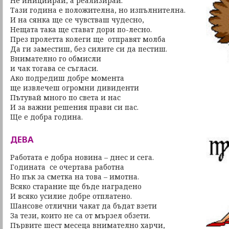
Не инициирай, а реализирай.
Тази година е положителна, но изпълнителна.
И на сянка ще се чувстваш чудесно,
Нещата така ще стават дори по-лесно.
През пролетта колеги ще отправят молба
Да ги заместиш, без силите си да пестиш.
Внимателно го обмисли
и чак тогава се съгласи.
Ако подредиш добре момента
ще извлечеш огромни дивиденти
Пътувай много по света и нас
И за важни решения прави си пас.
Ще е добра година.
ДЕВА
Работата е добра новина – днес и сега.
Годината се очертава работна
Но пък за сметка на това – имотна.
Всяко старание ще бъде наградено
И всяко усилие добре отплатено.
Шансове отлични чакат да бъдат взети
За тези, които не са от мързел обзети.
Първите шест месеца внимателно харчи,